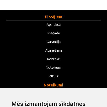
Pircējiem
Apmaksa
Piegāde
Garantija
Atgriešana
Kontakti
Noteikumi
VIDEX
Noteikumi
Privātums
Noteikumi
Mēs izmantojam sīkdatnes