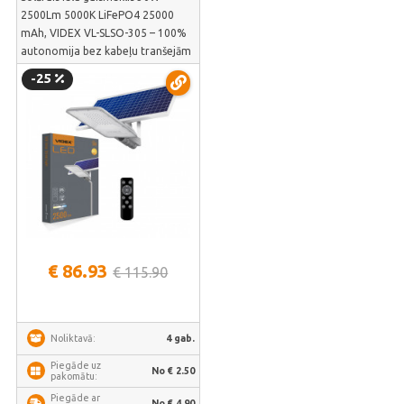
2500Lm 5000K LiFePO4 25000
mAh, VIDEX VL-SLSO-305 – 100%
autonomija bez kabeļu tranšejām
un sala izturīgs LiFePO4
-25
akumulators | VL-SLSO-305
€ 86.93
€ 115.90
4 gab.
Noliktavā:
Piegāde uz
No € 2.50
pakomātu:
Piegāde ar
No € 4.90