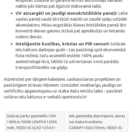
ietilpības zuduma un garantē ierīces autonomiju vairākas
naktis pēc kārtas pat ilgstoši mākoņainā laikā.
UV aizsargāti un jaudīgi monokristāliskie paneļi:
Lētie
saules paneļi saulē ātri kļūst matēti un zaudē spēju uzlādēt
akumulatoru. Mūsu augstākās klases kristāliskie paneļi ātri
konvertē dienas gaismu strāvā pat apmākušās un lietainās
rudens dienās.
Inteliģentie kustības, krēslas un PIR sensori:
Solārais
ielu lukturis darbojas gudri – tas pastāvīgi spīd ekonomiskā
fona režīmā, taču acumirklī ieslēdz 100% jaudu
asimetriskajā lēcā, tiklīdz tā uztveršanas zonā parādās
transportlīdzeklis vai gājējs.
Aizmirstiet par dārgiem kabeļiem, saskaņošanas projektiem un
pastāvīgiem strāvas rēķiniem. Uzstādiet neatkarīgu, jaudīgu un
sertificētu apgaismojumu uz staba dažu minūšu laikā – pasūtiet
solāros ielu lukturus e-veikalā opentools.lv!
Solārais parku gaismeklis 15W
Ielu gaismekļa stiprinājums, sienas
1400Lm 3000K LiFePO4 12000
vai staba kronšteins,
mAh, VIDEX VL-GLSO-1254-S –
G280xP110xDz70mm, VIDEX VL-