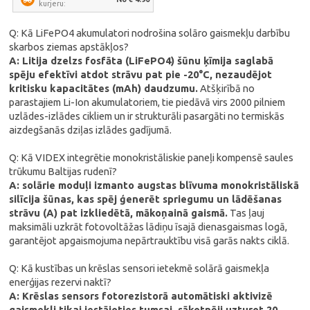
kurjeru:
Q: Kā LiFePO4 akumulatori nodrošina solāro gaismekļu darbību
skarbos ziemas apstākļos?
A: Litija dzelzs fosfāta (LiFePO4) šūnu ķīmija saglabā
spēju efektīvi atdot strāvu pat pie -20°C, nezaudējot
kritisku kapacitātes (mAh) daudzumu.
Atšķirībā no
parastajiem Li-Ion akumulatoriem, tie piedāvā virs 2000 pilniem
uzlādes-izlādes cikliem un ir strukturāli pasargāti no termiskās
aizdegšanās dziļas izlādes gadījumā.
Q: Kā VIDEX integrētie monokristāliskie paneļi kompensē saules
trūkumu Baltijas rudenī?
A: solārie moduļi izmanto augstas blīvuma monokristāliskā
silīcija šūnas, kas spēj ģenerēt spriegumu un lādēšanas
strāvu (A) pat izkliedētā, mākoņainā gaismā.
Tas ļauj
maksimāli uzkrāt fotovoltāžas lādiņu īsajā dienasgaismas logā,
garantējot apgaismojuma nepārtrauktību visā garās nakts ciklā.
Q: Kā kustības un krēslas sensori ietekmē solārā gaismekļa
enerģijas rezervi naktī?
A: Krēslas sensors fotorezistorā automātiski aktivizē
gaismekli tikai iestājoties tumsai, sākotnēji uzturot 20-