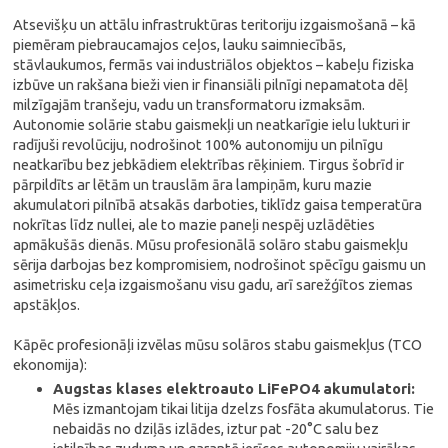
Atsevišķu un attālu infrastruktūras teritoriju izgaismošanā – kā
piemēram piebraucamajos ceļos, lauku saimniecībās,
stāvlaukumos, fermās vai industriālos objektos – kabeļu fiziska
izbūve un rakšana bieži vien ir finansiāli pilnīgi nepamatota dēļ
milzīgajām tranšeju, vadu un transformatoru izmaksām.
Autonomie solārie stabu gaismekļi un neatkarīgie ielu lukturi ir
radījuši revolūciju, nodrošinot 100% autonomiju un pilnīgu
neatkarību bez jebkādiem elektrības rēķiniem. Tirgus šobrīd ir
pārpildīts ar lētām un trauslām āra lampiņām, kuru mazie
akumulatori pilnībā atsakās darboties, tiklīdz gaisa temperatūra
nokrītas līdz nullei, ale to mazie paneļi nespēj uzlādēties
apmākušās dienās. Mūsu profesionālā solāro stabu gaismekļu
sērija darbojas bez kompromisiem, nodrošinot spēcīgu gaismu un
asimetrisku ceļa izgaismošanu visu gadu, arī sarežģītos ziemas
apstākļos.
Kāpēc profesionāļi izvēlas mūsu solāros stabu gaismekļus (TCO
ekonomija):
Augstas klases elektroauto LiFePO4 akumulatori:
Mēs izmantojam tikai litija dzelzs fosfāta akumulatorus. Tie
nebaidās no dziļās izlādes, iztur pat -20°C salu bez