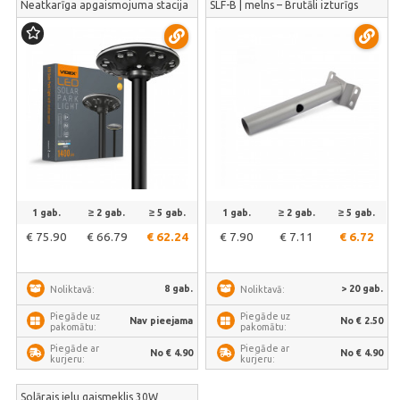
Neatkarīga apgaismojuma stacija
SLF-B | melns – Brutāli izturīgs
celiņiem, kas reaģē uz gājējiem |
biezsienu tērauds, kas neizliecas
VL-GLSO-1254-S
spēcīgā vējā | VL-SLF-B
1 gab.
≥ 2 gab.
≥ 5 gab.
1 gab.
≥ 2 gab.
≥ 5 gab.
€ 75.90
€ 66.79
€ 62.24
€ 7.90
€ 7.11
€ 6.72
8 gab.
> 20 gab.
Noliktavā:
Noliktavā:
Piegāde uz
Piegāde uz
Nav pieejama
No € 2.50
pakomātu:
pakomātu:
Piegāde ar
Piegāde ar
No € 4.90
No € 4.90
kurjeru:
kurjeru:
Solārais ielu gaismeklis 30W