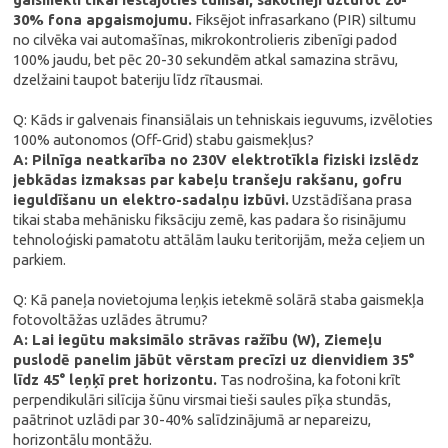
30% fona apgaismojumu.
Fiksējot infrasarkano (PIR) siltumu
no cilvēka vai automašīnas, mikrokontrolieris zibenīgi padod
100% jaudu, bet pēc 20-30 sekundēm atkal samazina strāvu,
dzelžaini taupot bateriju līdz rītausmai.
Q: Kāds ir galvenais finansiālais un tehniskais ieguvums, izvēloties
100% autonomos (Off-Grid) stabu gaismekļus?
A: Pilnīga neatkarība no 230V elektrotīkla fiziski izslēdz
jebkādas izmaksas par kabeļu tranšeju rakšanu, gofru
ieguldīšanu un elektro-sadalņu izbūvi.
Uzstādīšana prasa
tikai staba mehānisku fiksāciju zemē, kas padara šo risinājumu
tehnoloģiski pamatotu attālām lauku teritorijām, meža ceļiem un
parkiem.
Q: Kā paneļa novietojuma leņķis ietekmē solārā staba gaismekļa
fotovoltāžas uzlādes ātrumu?
A: Lai iegūtu maksimālo strāvas ražību (W), Ziemeļu
puslodē panelim jābūt vērstam precīzi uz dienvidiem 35°
līdz 45° leņķī pret horizontu.
Tas nodrošina, ka fotoni krīt
perpendikulāri silīcija šūnu virsmai tieši saules pīķa stundās,
paātrinot uzlādi par 30-40% salīdzinājumā ar nepareizu,
horizontālu montāžu.