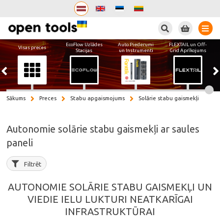
Meklēt
EcoFlow Uzlādes
Auto Piederumi
FLEXTAIL un Off-
Visas preces
Stacijas
un Instrumenti
Grid Aprīkojums
Sākums
Preces
Stabu apgaismojums
Solārie stabu gaismekļi
Autonomie solārie stabu gaismekļi ar saules
paneli
Filtrēt
AUTONOMIE SOLĀRIE STABU GAISMEKĻI UN
VIEDIE IELU LUKTURI NEATKARĪGAI
INFRASTRUKTŪRAI