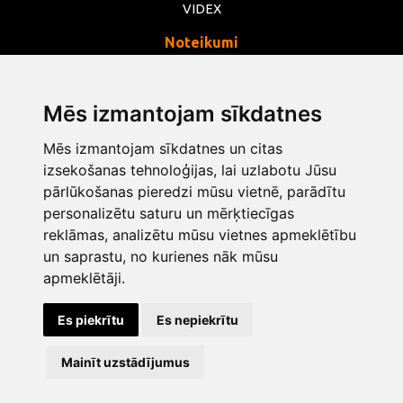
VIDEX
Noteikumi
Privātums
Noteikumi
Mēs izmantojam sīkdatnes
Sīkdatnes
Mēs izmantojam sīkdatnes un citas
Mainīt sīkdatņu iestatījumus
izsekošanas tehnoloģijas, lai uzlabotu Jūsu
pārlūkošanas pieredzi mūsu vietnē, parādītu
personalizētu saturu un mērķtiecīgas
info@opentools.lv
+371 26272360
reklāmas, analizētu mūsu vietnes apmeklētību
un saprastu, no kurienes nāk mūsu
apmeklētāji.
Tirdzniecības partneris: varle.lt
Es piekrītu
Es nepiekrītu
Dizains un izstrāde
Mainīt uzstādījumus