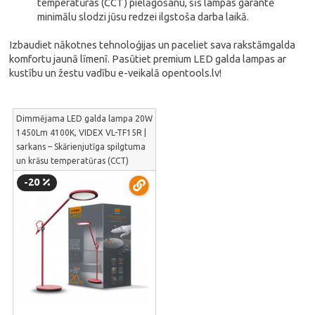
temperatūras (CCT) pielāgošanu, šīs lampas garantē
minimālu slodzi jūsu redzei ilgstoša darba laikā.
Izbaudiet nākotnes tehnoloģijas un paceliet sava rakstāmgalda
komfortu jaunā līmenī. Pasūtiet premium LED galda lampas ar
kustību un žestu vadību e-veikalā opentools.lv!
Dimmējama LED galda lampa 20W
1450Lm 4100K, VIDEX VL-TF15R |
sarkans – Skārienjutīga spilgtuma
un krāsu temperatūras (CCT)
kontrole | VL-TF15R
-20