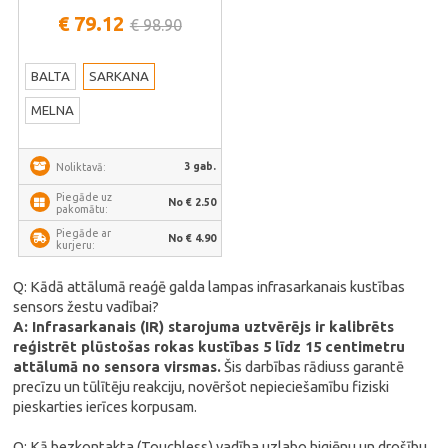
€ 79.12
€ 98.90
BALTA
SARKANA
MELNA
3 gab.
Noliktavā:
Piegāde uz
No € 2.50
pakomātu:
Piegāde ar
No € 4.90
kurjeru:
Q: Kādā attālumā reaģē galda lampas infrasarkanais kustības
sensors žestu vadībai?
A: Infrasarkanais (IR) starojuma uztvērējs ir kalibrēts
reģistrēt plūstošas rokas kustības 5 līdz 15 centimetru
attālumā no sensora virsmas.
Šis darbības rādiuss garantē
precīzu un tūlītēju reakciju, novēršot nepieciešamību fiziski
pieskarties ierīces korpusam.
Q: Kā bezkontakta (Touchless) vadība uzlabo higiēnu un drošību