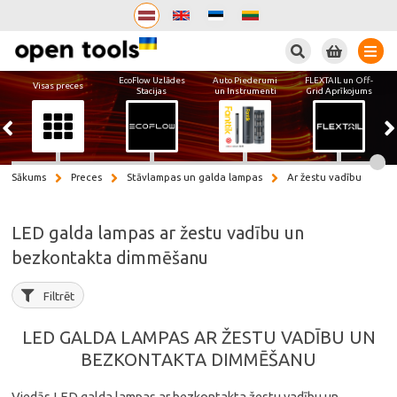
Meklēt
EcoFlow Uzlādes
Auto Piederumi
FLEXTAIL un Off-
Visas preces
Stacijas
un Instrumenti
Grid Aprīkojums
Sākums
Preces
Stāvlampas un galda lampas
Ar žestu vadību
LED galda lampas ar žestu vadību un
bezkontakta dimmēšanu
Filtrēt
LED GALDA LAMPAS AR ŽESTU VADĪBU UN
BEZKONTAKTA DIMMĒŠANU
Viedās LED galda lampas ar bezkontakta žestu vadību un