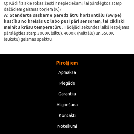
Q: Kādi fiziskie rokas žesti ir nepieciešami, lai pārslēgtos starp
dažādiem gaismas toņiem (K)?
A: Standarta saskarne paredz ātru horizontālu (Swipe)
kustību no kreisās uz labo pusi pāri sensoram, lai cikliski
mainītu krāsu temperatūru.
Tādējādi sekundes laikā iespējams
pārslēgties starp 3000K (siltu), 4000K (neitrālu) un 5500K
(aukstu) gaismas spektru.
Pircējiem
Apmaksa
Piegāde
Garantija
Atgriešana
Kontakti
Noteikumi