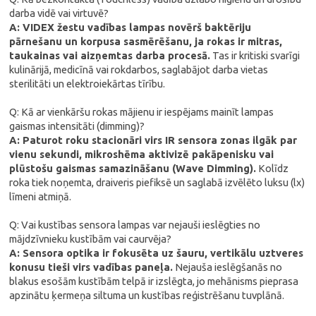
darba vidē vai virtuvē?
A: VIDEX žestu vadības lampas novērš baktēriju
pārnešanu un korpusa sasmērēšanu, ja rokas ir mitras,
taukainas vai aizņemtas darba procesā.
Tas ir kritiski svarīgi
kulinārijā, medicīnā vai rokdarbos, saglabājot darba vietas
sterilitāti un elektroiekārtas tīrību.
Q: Kā ar vienkāršu rokas mājienu ir iespējams mainīt lampas
gaismas intensitāti (dimming)?
A: Paturot roku stacionāri virs IR sensora zonas ilgāk par
vienu sekundi, mikroshēma aktivizē pakāpenisku vai
plūstošu gaismas samazināšanu (Wave Dimming).
Kolīdz
roka tiek noņemta, draiveris piefiksē un saglabā izvēlēto luksu (lx)
līmeni atmiņā.
Q: Vai kustības sensora lampas var nejauši ieslēgties no
mājdzīvnieku kustībām vai caurvēja?
A: Sensora optika ir fokusēta uz šauru, vertikālu uztveres
konusu tieši virs vadības paneļa.
Nejauša ieslēgšanās no
blakus esošām kustībām telpā ir izslēgta, jo mehānisms pieprasa
apzinātu ķermeņa siltuma un kustības reģistrēšanu tuvplānā.