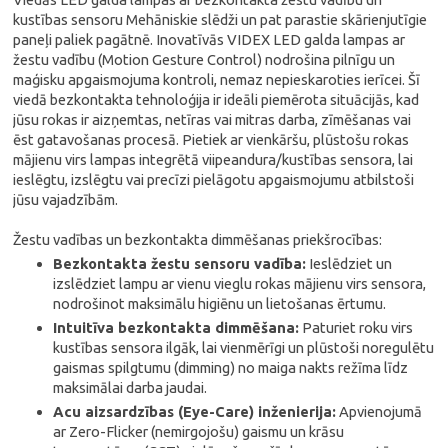
kustības sensoru Mehāniskie slēdži un pat parastie skārienjutīgie
paneļi paliek pagātnē. Inovatīvās VIDEX LED galda lampas ar
žestu vadību (Motion Gesture Control) nodrošina pilnīgu un
maģisku apgaismojuma kontroli, nemaz nepieskaroties ierīcei. Šī
viedā bezkontakta tehnoloģija ir ideāli piemērota situācijās, kad
jūsu rokas ir aizņemtas, netīras vai mitras darba, zīmēšanas vai
ēst gatavošanas procesā. Pietiek ar vienkāršu, plūstošu rokas
mājienu virs lampas integrētā viipeandura/kustības sensora, lai
ieslēgtu, izslēgtu vai precīzi pielāgotu apgaismojumu atbilstoši
jūsu vajadzībām.
Žestu vadības un bezkontakta dimmēšanas priekšrocības:
Bezkontakta žestu sensoru vadība:
Ieslēdziet un
izslēdziet lampu ar vienu vieglu rokas mājienu virs sensora,
nodrošinot maksimālu higiēnu un lietošanas ērtumu.
Intuitīva bezkontakta dimmēšana:
Paturiet roku virs
kustības sensora ilgāk, lai vienmērīgi un plūstoši noregulētu
gaismas spilgtumu (dimming) no maiga nakts režīma līdz
maksimālai darba jaudai.
Acu aizsardzības (Eye-Care) inženierija:
Apvienojumā
ar Zero-Flicker (nemirgojošu) gaismu un krāsu