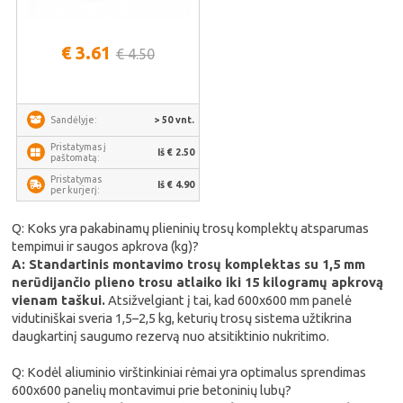
€ 3.61
€ 4.50
> 50 vnt.
Sandėlyje:
Pristatymas į
Iš € 2.50
paštomatą:
Pristatymas
Iš € 4.90
per kurjerį:
Q: Koks yra pakabinamų plieninių trosų komplektų atsparumas
tempimui ir saugos apkrova (kg)?
A: Standartinis montavimo trosų komplektas su 1,5 mm
nerūdijančio plieno trosu atlaiko iki 15 kilogramų apkrovą
vienam taškui.
Atsižvelgiant į tai, kad 600x600 mm panelė
vidutiniškai sveria 1,5–2,5 kg, keturių trosų sistema užtikrina
daugkartinį saugumo rezervą nuo atsitiktinio nukritimo.
Q: Kodėl aliuminio virštinkiniai rėmai yra optimalus sprendimas
600x600 panelių montavimui prie betoninių lubų?