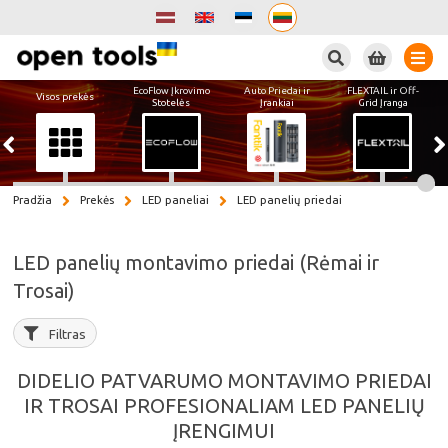
Paieška
EcoFlow Įkrovimo
Auto Priedai ir
FLEXTAIL ir Off-
Visos prekės
Stotelės
Įrankiai
Grid Įranga
Pradžia
Prekės
LED paneliai
LED panelių priedai
LED panelių montavimo priedai (Rėmai ir
Trosai)
Filtras
DIDELIO PATVARUMO MONTAVIMO PRIEDAI
IR TROSAI PROFESIONALIAM LED PANELIŲ
ĮRENGIMUI