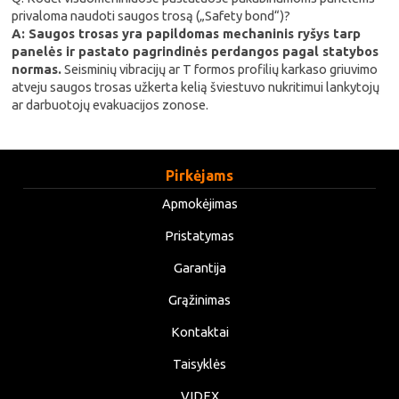
privaloma naudoti saugos trosą („Safety bond“)?
A: Saugos trosas yra papildomas mechaninis ryšys tarp
panelės ir pastato pagrindinės perdangos pagal statybos
normas.
Seisminių vibracijų ar T formos profilių karkaso griuvimo
atveju saugos trosas užkerta kelią šviestuvo nukritimui lankytojų
ar darbuotojų evakuacijos zonose.
Pirkėjams
Apmokėjimas
Pristatymas
Garantija
Grąžinimas
Kontaktai
Taisyklės
VIDEX