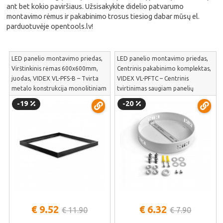
ant bet kokio paviršiaus. Užsisakykite didelio patvarumo
montavimo rėmus ir pakabinimo trosus tiesiog dabar mūsų el.
parduotuvėje opentools.lv!
LED panelio montavimo priedas,
LED panelio montavimo priedas,
Virštinkinis rėmas 600x600mm,
Centrinis pakabinimo komplektas,
juodas, VIDEX VL-PFS-B – Tvirta
VIDEX VL-PFTC – Centrinis
metalo konstrukcija monolitiniam
tvirtinimas saugiam panelių
tvirtinimui prie gipso ar betono
pakabinimui prie lubų
-19
-20
lubų | VL-PFS-B
konstrukcijos | VL-PFTC
€ 9.52
€ 6.32
€ 11.90
€ 7.90