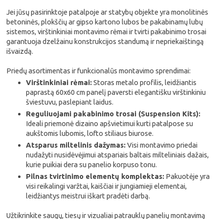
Jei jūsų pasirinktoje patalpoje ar statybų objekte yra monolitinės
betoninės, plokščių ar gipso kartono lubos be pakabinamų lubų
sistemos, virštinkiniai montavimo rėmai ir tvirti pakabinimo trosai
garantuoja dzelžainu konstrukcijos standumą ir nepriekaištingą
išvaizdą.
Priedų asortimentas ir funkcionalūs montavimo sprendimai:
Virštinkiniai rėmai:
Storas metalo profilis, leidžiantis
paprastą 60x60 cm panelį paversti elegantišku virštinkiniu
šviestuvu, paslepiant laidus.
Reguliuojami pakabinimo trosai (Suspension Kits):
Ideali priemonė dizaino apšvietimui kurti patalpose su
aukštomis lubomis, lofto stiliaus biurose.
Atsparus miltelinis dažymas:
Visi montavimo priedai
nudažyti nusidėvėjimui atspariais baltais milteliniais dažais,
kurie puikiai dera su panelio korpuso tonu.
Pilnas tvirtinimo elementų komplektas:
Pakuotėje yra
visi reikalingi varžtai, kaiščiai ir jungiamieji elementai,
leidžiantys meistrui iškart pradėti darbą.
Užtikrinkite saugų, tiesų ir vizualiai patrauklų panelių montavimą