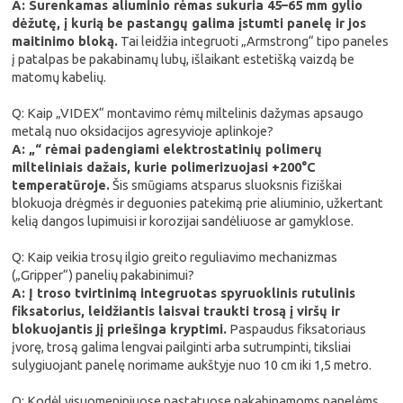
A: Surenkamas aliuminio rėmas sukuria 45–65 mm gylio
dėžutę, į kurią be pastangų galima įstumti panelę ir jos
maitinimo bloką.
Tai leidžia integruoti „Armstrong“ tipo paneles
į patalpas be pakabinamų lubų, išlaikant estetišką vaizdą be
matomų kabelių.
Q: Kaip „VIDEX“ montavimo rėmų miltelinis dažymas apsaugo
metalą nuo oksidacijos agresyvioje aplinkoje?
A: „“ rėmai padengiami elektrostatinių polimerų
milteliniais dažais, kurie polimerizuojasi +200°C
temperatūroje.
Šis smūgiams atsparus sluoksnis fiziškai
blokuoja drėgmės ir deguonies patekimą prie aliuminio, užkertant
kelią dangos lupimuisi ir korozijai sandėliuose ar gamyklose.
Q: Kaip veikia trosų ilgio greito reguliavimo mechanizmas
(„Gripper“) panelių pakabinimui?
A: Į troso tvirtinimą integruotas spyruoklinis rutulinis
fiksatorius, leidžiantis laisvai traukti trosą į viršų ir
blokuojantis jį priešinga kryptimi.
Paspaudus fiksatoriaus
įvorę, trosą galima lengvai pailginti arba sutrumpinti, tiksliai
sulygiuojant panelę norimame aukštyje nuo 10 cm iki 1,5 metro.
Q: Kodėl visuomeniniuose pastatuose pakabinamoms panelėms