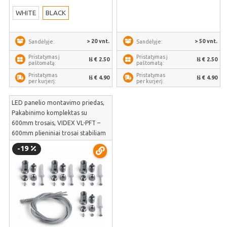
WHITE
BLACK
> 20 vnt.
> 50 vnt.
Sandėlyje:
Sandėlyje:
Pristatymas į
Pristatymas į
Iš € 2.50
Iš € 2.50
paštomatą:
paštomatą:
Pristatymas
Pristatymas
Iš € 4.90
Iš € 4.90
per kurjerį:
per kurjerį:
LED panelio montavimo priedas,
Pakabinimo komplektas su
600mm trosais, VIDEX VL-PFT –
600mm plieniniai trosai stabiliam
ir tiksliam aukščio reguliavimui |
-19
VL-PFT