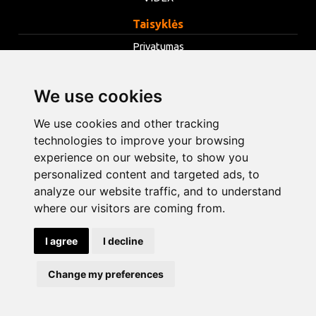
Taisyklės
Privatumas
Taisyklės
We use cookies
Slapukai
Keisti slapukų nustatymus
We use cookies and other tracking
technologies to improve your browsing
experience on our website, to show you
info@opentools.lv
+371 26272360
personalized content and targeted ads, to
analyze our website traffic, and to understand
where our visitors are coming from.
Prekybos partneris: varle.lt
I agree
I decline
Dizainas ir kūrimas
Change my preferences