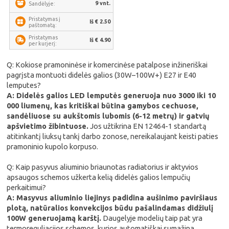
9 vnt.
Sandėlyje:
Pristatymas į
Iš € 2.50
paštomatą:
Pristatymas
Iš € 4.90
per kurjerį:
Q: Kokiose pramoninėse ir komercinėse patalpose inžineriškai
pagrįsta montuoti didelės galios (30W–100W+) E27 ir E40
lemputes?
A: Didelės galios LED lemputės generuoja nuo 3000 iki 10
000 liumenų, kas kritiškai būtina gamybos cechuose,
sandėliuose su aukštomis lubomis (6-12 metrų) ir gatvių
apšvietimo žibintuose.
Jos užtikrina EN 12464-1 standartą
atitinkantį liuksų tankį darbo zonose, nereikalaujant keisti paties
pramoninio kupolo korpuso.
Q: Kaip pasyvus aliuminio briaunotas radiatorius ir aktyvios
apsaugos schemos užkerta kelią didelės galios lempučių
perkaitimui?
A: Masyvus aliuminio liejinys padidina aušinimo paviršiaus
plotą, natūralios konvekcijos būdu pašalindamas didžiulį
100W generuojamą karštį.
Daugelyje modelių taip pat yra
termoreguliacijos schemos, kurios automatiškai sumažina