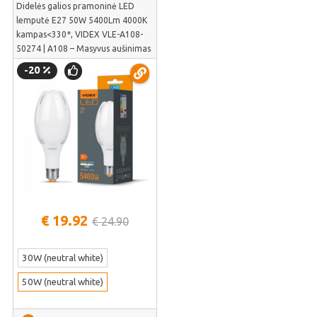
Didelės galios pramoninė LED
lemputė E27 50W 5400Lm 4000K
kampas<330*, VIDEX VLE-A108-
50274 | A108 – Masyvus aušinimas
angarams ir gamykloms | VLE-
-20
A108-50274
€ 19.92
€ 24.90
30W (neutral white)
50W (neutral white)