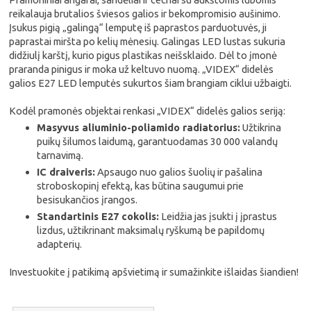
reikalauja brutalios šviesos galios ir bekompromisio aušinimo.
Įsukus pigią „galingą“ lemputę iš paprastos parduotuvės, ji
paprastai miršta po kelių mėnesių. Galingas LED lustas sukuria
didžiulį karštį, kurio pigus plastikas neišsklaido. Dėl to įmonė
praranda pinigus ir moka už keltuvo nuomą. „VIDEX“ didelės
galios E27 LED lemputės sukurtos šiam brangiam ciklui užbaigti.
Kodėl pramonės objektai renkasi „VIDEX“ didelės galios seriją:
Masyvus aliuminio-poliamido radiatorius:
Užtikrina
puikų šilumos laidumą, garantuodamas 30 000 valandų
tarnavimą.
IC draiveris:
Apsaugo nuo galios šuolių ir pašalina
stroboskopinį efektą, kas būtina saugumui prie
besisukančios įrangos.
Standartinis E27 cokolis:
Leidžia jas įsukti į įprastus
lizdus, užtikrinant maksimalų ryškumą be papildomų
adapterių.
Investuokite į patikimą apšvietimą ir sumažinkite išlaidas šiandien!