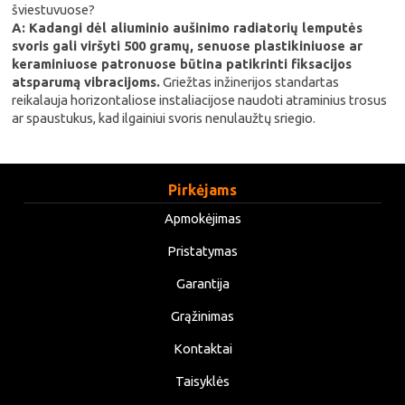
šviestuvuose?
A: Kadangi dėl aliuminio aušinimo radiatorių lemputės
svoris gali viršyti 500 gramų, senuose plastikiniuose ar
keraminiuose patronuose būtina patikrinti fiksacijos
atsparumą vibracijoms.
Griežtas inžinerijos standartas
reikalauja horizontaliose instaliacijose naudoti atraminius trosus
ar spaustukus, kad ilgainiui svoris nenulaužtų sriegio.
Pirkėjams
Apmokėjimas
Pristatymas
Garantija
Grąžinimas
Kontaktai
Taisyklės