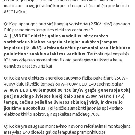
maitinimo srovę, jei vidinė korpuso temperatūra artėja prie kritinio
85°C taško.
Q: Kaip apsaugos nuo viršįtampių varistoriai (2.5kV–4kV) apsaugo
E40 pramonines lemputes elektros cechuose?
A: Į „VIDEX“ didelės galios modelius integruotas
varistoriaus blokas sugeria staigius aukštos įtampos
impulsus (iki 4kV), atsirandančius pramoniniuose tinkluose
paleidžiant sunkius elektros variklius.
Tai izoliuoja lemputės
IC tvarkyklę nuo momentinio fizinio perdegimo ir užkerta kelią
gamybos prastovų rizikai.
Q: Kokia yra elektros energijos taupymo fizika pakeičiant 250W–
400W dujų išlydžio lempas 60W–100W LED E40 technologija?
A: 80W LED E40 lemputė su 130 lm/W grąža generuoja tokį
patį naudingo šviesos kiekį kaip sena 250W natrio (HPS)
lempa, tačiau pašalina šviesos sklaidą į viršų ir droselio
įkaitimo nuostolius.
Tai leidžia sumažinti įmonės apšvietimo
elektros tinklo apkrovą ir sąskaitas maždaug 70%.
Q: Kokie yra saugaus montavimo ir svorio reikalavimai montuojant
masyvias E40 didelės galios lemputes pramoniniuose