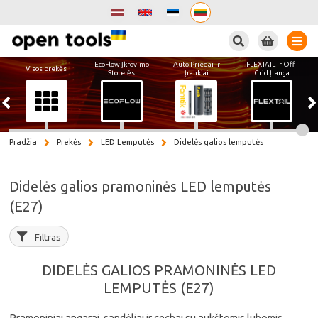
Paieška
EcoFlow Įkrovimo
Auto Priedai ir
FLEXTAIL ir Off-
Visos prekės
Stotelės
Įrankiai
Grid Įranga
Pradžia
Prekės
LED Lemputės
Didelės galios lemputės
Didelės galios pramoninės LED lemputės
(E27)
Filtras
DIDELĖS GALIOS PRAMONINĖS LED
LEMPUTĖS (E27)
Pramoniniai angarai, sandėliai ir cechai su aukštomis lubomis