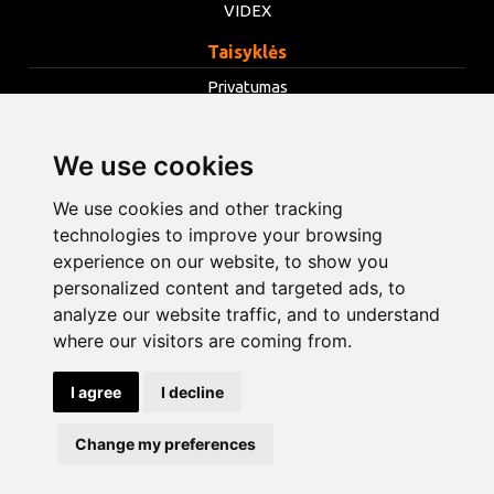
VIDEX
Taisyklės
Privatumas
Taisyklės
We use cookies
Slapukai
Keisti slapukų nustatymus
We use cookies and other tracking
technologies to improve your browsing
experience on our website, to show you
info@opentools.lv
+371 26272360
personalized content and targeted ads, to
analyze our website traffic, and to understand
where our visitors are coming from.
Prekybos partneris: varle.lt
I agree
I decline
Dizainas ir kūrimas
Change my preferences