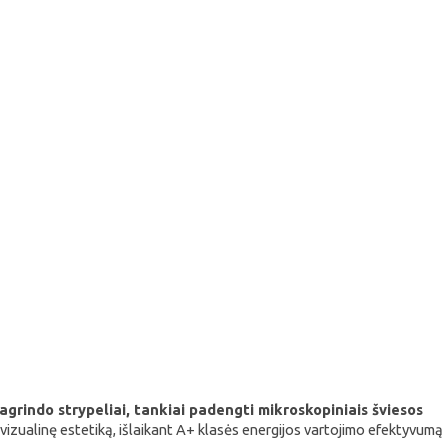
pagrindo strypeliai, tankiai padengti mikroskopiniais šviesos
izualinę estetiką, išlaikant A+ klasės energijos vartojimo efektyvumą