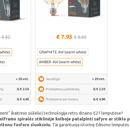
€ 7.93
 9.90
€ 9.90
iau
Žiūrėti daugiau
white)
GRAPHITE 4W (warm white)
te)
AMBER 4W (warm white)
> 20 vnt.
Sandėlyje:
> 20 vnt.
tą:
Iš € 2.50
Pristatymas į paštomatą:
Iš € 2.50
į:
Iš € 4.90
Pristatymas per kurjerį:
Iš € 4.90
ment“ (kaitrinio siūlelio) technologija retro dizaino E27 lemputėse?
volframo spiralės stiklinėje kolboje patalpinti safyro ar stiklo 
eltonu fosforo sluoksniu.
Tai garantuoja istorinę Edisono lemputės v