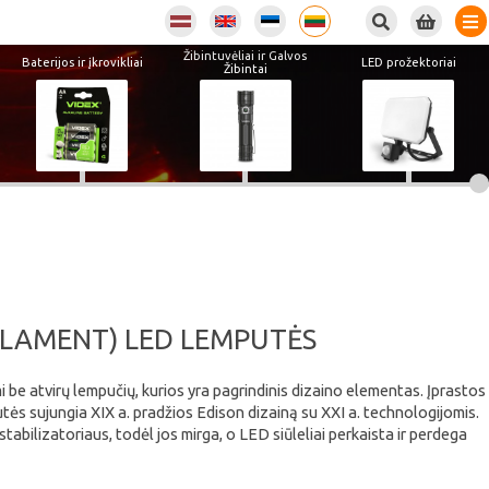
Žibintuvėliai ir Galvos
Baterijos ir įkrovikliai
LED prožektoriai
Žibintai
FILAMENT) LED LEMPUTĖS
i be atvirų lempučių, kurios yra pagrindinis dizaino elementas. Įprastos
tės sujungia XIX a. pradžios Edison dizainą su XXI a. technologijomis.
abilizatoriaus, todėl jos mirga, o LED siūleliai perkaista ir perdega