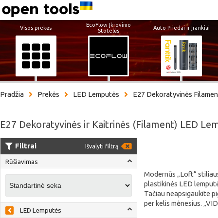
EcoFlow Įkrovimo
Visos prekės
Auto Priedai ir Įrankiai
Stotelės
Pradžia
Prekės
LED Lemputės
E27 Dekoratyvinės Filamen
E27 Dekoratyvinės ir Kaitrinės (Filament) LED Le
Filtrai
Išvalyti filtrą
Rūšiavimas
Modernūs „Loft“ stiliaus
plastikinės LED lemputės
Tačiau neapsigaukite pig
per kelis mėnesius. „VI
LED Lemputės