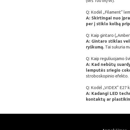
(virš 100 lm/W).
Sonoff
Q: Kodėl „Filament“ lemp
Shelly
A: Skirtingai nuo įp
per į stiklo kolbą prip
Flextail
NexTool
Q: Kaip gintaro („Amber
A: Gintaro stiklas vei
Blitzwolf
ryškumą.
Tai sukuria ma
Puluz
Q: Kaip reguliuojamo šv
Deerma
A: Kad nebūtų suardyt
lemputės sriegio coko
AMZchef
stroboskopinio efekto.
HiBREW
Q: Kodėl „VIDEX“ E27 ka
IsEasy
A: Kadangi LED techno
HOTO
kontaktų ar plastikin
Meross
Dorosin
Lokithor