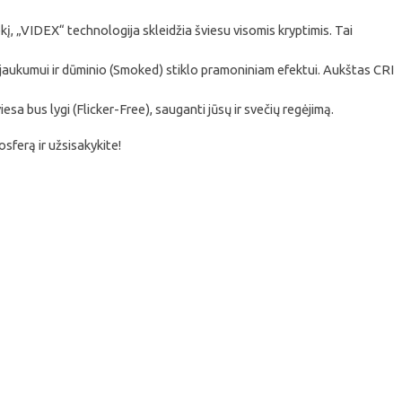
ekį, „VIDEX“ technologija skleidžia šviesu visomis kryptimis. Tai
jaukumui ir dūminio (Smoked) stiklo pramoniniam efektui. Aukštas CRI
esa bus lygi (Flicker-Free), sauganti jūsų ir svečių regėjimą.
sferą ir užsisakykite!