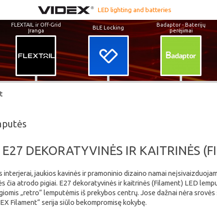
LED lighting and batteries
FLEXTAIL ir Off-Grid
Badaptor - Baterijų
BLE Locking
Įranga
perėjimai
t
mputės
E27 DEKORATYVINĖS IR KAITRINĖS (
 interjerai, jaukios kavinės ir pramoninio dizaino namai neįsivaizduojam
 čia atrodo pigiai. E27 dekoratyvinės ir kaitrinės (Filament) LED lempu
iomis „retro“ lemputėmis iš prekybos centrų. Jose dažnai nėra srovės st
DEX Filament“ serija siūlo bekompromisę kokybę.