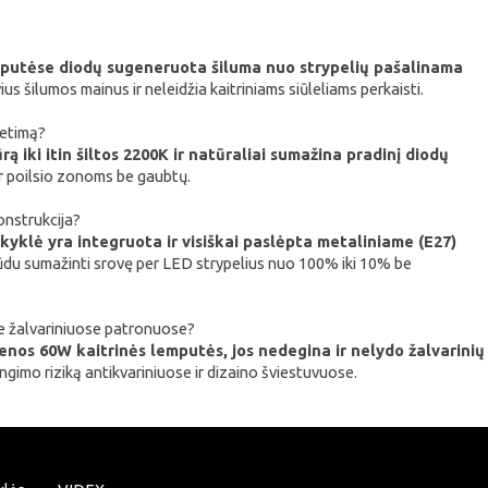
lemputėse diodų sugeneruota šiluma nuo strypelių pašalinama
ius šilumos mainus ir neleidžia kaitriniams siūleliams perkaisti.
ietimą?
rą iki itin šiltos 2200K ir natūraliai sumažina pradinį diodų
ar poilsio zonoms be gaubtų.
onstrukcija?
yklė yra integruota ir visiškai paslėpta metaliniame (E27)
u būdu sumažinti srovę per LED strypelius nuo 100% iki 10% be
se žalvariniuose patronuose?
enos 60W kaitrinės lemputės, jos nedegina ir nelydo žalvarinių
ngimo riziką antikvariniuose ir dizaino šviestuvuose.