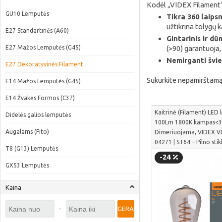
Kodėl „VIDEX Filament“ 
GU10 Lemputės
Tikra 360 laipsn
užtikrina tolygų 
E27 Standartinės (A60)
Gintarinis ir dūm
E27 Mažos Lemputės (G45)
(>90) garantuoja,
Nemirganti švies
E27 Dekoratyvinės Filament
Sukurkite nepamirštamą 
E14 Mažos Lemputės (G45)
E14 Žvakės Formos (C37)
Kaitrinė (Filament) LED
Didelės galios lemputės
100Lm 1800K kampas<3
Augalams (Fito)
Dimeriuojama, VIDEX V
04271 | ST64 – Pilno stik
T8 (G13) Lemputės
šviesos sklaida | VLE-S
-24
GX53 Lemputės
Kaina
-
GERAI