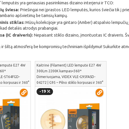
lemputės yra geriausias pasirinkimas dizaino interjerui ir TCO:
ių šviesa:
Priešingai nei įprastos LED lemputės, kurios šviečia tik į pri
kambario apšvietimą be tamsių kampų.
inis stiklas:
Mūsų kolekcijoje yra gintaro (Amber) atspalvio lempučių 
 kad detalės atrodys prabangiai.
a (IC draiveris):
Nepaisant stiklo dizaino, įmontuotas IC draiveris. Švi
ir šiltą atmosferą be kompromisų techniniam išpildymui! Sukurkite atmo
 lemputė E27 4W
Kaitrinė (Filament) LED lemputė E27 4W
60*
300Lm 2200K kampas<360*
LE-ST64FGD-
Dimeriuojama, VIDEX VLE-G95FASD-
lo korpusas ir 360°
04272 | G95 – Pilno stiklo korpusas ir 360°
T64FGD-04271
šviesos sklaida | VLE-G95FASD-04272
-19