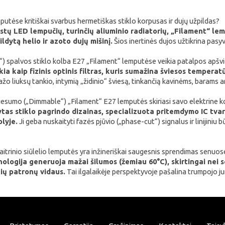
utėse kritiškai svarbus hermetiškas stiklo korpusas ir dujų užpildas?
rastų LED lempučių, turinčių aliuminio radiatorių, „Filament“ 
ildytą helio ir azoto dujų mišinį.
Šios inertinės dujos užtikrina pasyv
“) spalvos stiklo kolba E27 „Filament“ lemputėse veikia patalpos apšv
kia kaip fizinis optinis filtras, kuris sumažina šviesos temperatū
žo liuksų tankio, intymią „židinio“ šviesą, tinkančią kavinėms, barams 
iesumo („Dimmable“) „Filament“ E27 lemputės skiriasi savo elektrine k
as stiklo pagrindo dizainas, specializuota pritemdymo IC tvark
lyje.
Ji geba nuskaityti fazės pjūvio („phase-cut“) signalus ir linijini
itrinio siūlelio lemputės yra inžineriškai saugesnis sprendimas senuo
logija generuoja mažai šilumos (žemiau 60°C), skirtingai nei s
ių patronų vidaus.
Tai ilgalaikėje perspektyvoje pašalina trumpojo ju