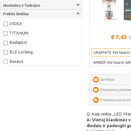
Nuolaidos ir funkcijos
Prekės ženklas
VIDEX
TITANUM
€ 7.43
€
Žiūrėti daug
Badaptor
BLE Locking
GRAPHITE 4W (warm 
Baseus
AMBER 4W (warm whi
Joyroom
LaserPecker
Sandėlyje:
xTool
Pristatymas į paštoma
Artillery
Pristatymas per kurjer
Creality
Q: Kaip veikia „LED Fila
AnyCubic
A: Vietoj klasikinės 
diodais ir padengti g
Elegoo