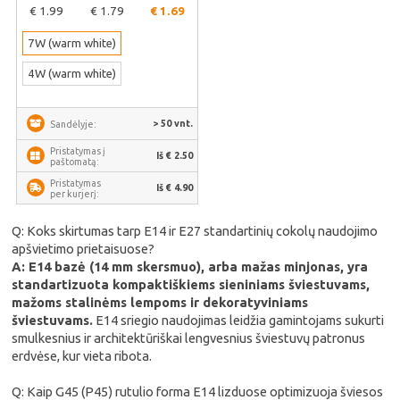
€ 1.99
€ 1.79
€ 1.69
7W (warm white)
4W (warm white)
> 50 vnt.
Sandėlyje:
Pristatymas į
Iš € 2.50
paštomatą:
Pristatymas
Iš € 4.90
per kurjerį:
Q: Koks skirtumas tarp E14 ir E27 standartinių cokolų naudojimo
apšvietimo prietaisuose?
A: E14 bazė (14 mm skersmuo), arba mažas minjonas, yra
standartizuota kompaktiškiems sieniniams šviestuvams,
mažoms stalinėms lempoms ir dekoratyviniams
šviestuvams.
E14 sriegio naudojimas leidžia gamintojams sukurti
smulkesnius ir architektūriškai lengvesnius šviestuvų patronus
erdvėse, kur vieta ribota.
Q: Kaip G45 (P45) rutulio forma E14 lizduose optimizuoja šviesos