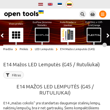
Paieška
EcoFlow Įkrovimo
Auto Priedai ir
FLEXTAIL ir Off-
Visos prekės
Stotelės
Įrankiai
Grid Įranga
Pradžia
Prekės
LED Lemputės
E14 Mažos Lemputės (G45)
E14 Mažos LED Lemputės (G45 / Rutuliukai)
Filtras
E14 MAŽOS LED LEMPUTĖS (G45 /
RUTULIUKAI)
E14 „mažas cokolis“ yra standartas daugumoje stalinių lempų,
naktinių lempučių, bra ir net gartraukių. Šiems kompaktiškiems