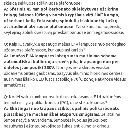
sklaidą sekliuose stikliniuose plafonuose?
A: Sferinis 45 mm polikarbonato sklaidytuvas užtikrina
tolygų šviesos lūžimą visomis kryptimis virš 200° kampo,
užkertant kelią fokusuotų spindulių ir akinančių taškų
atsiradimui atviruose plafonuose.
Tai sukuria homogenišką
švytėjimą aplink šviestuvą prieškambariuose ar miegamuosiuose.
Q: Kaip IC tvarkyklė apsaugo mažas E14 lemputes nuo perdegimo
uždaruose plafonuose, kur kaupiasi karštis?
A: Į mažas E14 lemputes integruota maitinimo schema
automatiškai kalibruoja srovės piką ir apsaugo nuo per
didelės įtampos iki 250V.
Nors jos nėra skirtos visiškai
uždariems pirties gaubtams, pasyvus aliuminio hibridinės šerdies
aušinimas išlaiko LED lustą stabilioje 70°C zonoje atvirose vidaus
armatūrose.
Q: Kodėl vaikų kambariuose kritinis reikalavimas E14 naktinėms
lemputėms yra polikarbonato (PC), o ne stiklo kupolas?
A: Skirtingai nuo trapaus stiklo, opalinis polikarbonato
plastikas yra mechaniškai atsparus smūgiams.
Jei stalinė
lempa netyčia nuverčiama, lemputės kupolas įtrūks, bet
nesubyrės į aštrias, pavojingas šukes ant kilimo ar grindų.