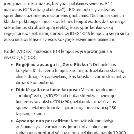
įrenginiams reikia mažos, bet ypač patikimos šviesos. E14
mažosios (G45 arba „rutuliukai“) LED lemputės yra idealus
sprendimas uždariems ir siauriems gaubtams. Didžiausia klientų
klaida – pirkti pigias, neaiškios kilmės lemputes. Jos dažnai mirga,
sukurdamos stroboskopinį efektą, kuris ypač kenkia vaikų
regėjimui ruošiant namų darbus. „VIDEX“ G45 lempučių serija siūlo
aukščiausios klasės šviesos kokybę kiekviename milimetre.
Kodėl „VIDEX“ mažosios E14 lemputės yra protingiausia
investicija (TCO):
Regėjimo apsauga ir „Zero Flicker“:
Dėl aukštos
kokybės IC draiverio lemputė nemirga. Ji užtikrina stabilų,
akims draugišką apšvietimą, kas kritiškai svarbu skaitant ar
dirbant kompiuteriu.
Didelė galia mažame korpuse:
Mes nenaudojame
„netikrų“ vatų. „VIDEX“ rutuliukai skleidžia sąžiningus
liumenus su aukštu CRI (>90), užtikrindami natūralias
spalvas. Matinis kupolas garantuoja neakinančią 250
laipsnių sklaidą.
Apsauga nuo perkaitimo:
Kompaktiškame dydyje
aušinimas yra svarbiausias. Įmontuotas aliuminio
radiatorius greitai atvėsina diodą, užtikrindamas iki 30 000