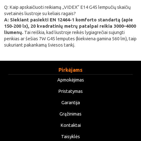
Q: Kaip apskaičiuoti reikiamą „VIDEX“ E14 G45 lempučių skaičių
svetainės liustroje su keliais ragais?
A: Siekiant pasiekti EN 12464-1 komforto standartą (apie
150-200 lx), 20 kvadratinių metrų patalpai reikia 3000–4000
liumenų.
Tai reiškia, kad liustroje reikės lygiagrečiai sujungti
penkias ar šešias 7W G45 lemputes (kiekviena gamina 560 lm), taip
sukuriant pakankamą šviesos tankį.
Pirkėjams
Apmokėjimas
Pristatymas
Garantija
Grąžinimas
Kontaktai
Taisyklės