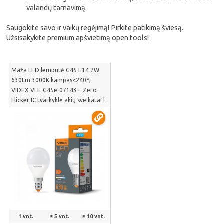
valandų tarnavimą.
Saugokite savo ir vaikų regėjimą! Pirkite patikimą šviesą.
Užsisakykite premium apšvietimą open tools!
Maža LED lemputė G45 E14 7W
630Lm 3000K kampas<240*,
VIDEX VLE-G45e-07143 – Zero-
Flicker IC tvarkyklė akių sveikatai |
VLE-G45e-07143
1 vnt.
≥ 5 vnt.
≥ 10 vnt.