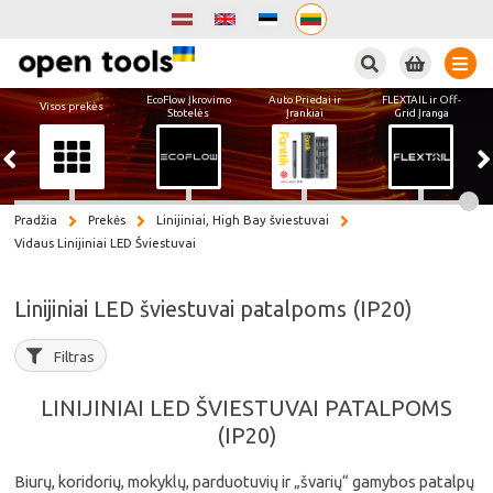
Paieška
EcoFlow Įkrovimo
Auto Priedai ir
FLEXTAIL ir Off-
Visos prekės
Stotelės
Įrankiai
Grid Įranga
Pradžia
Prekės
Linijiniai, High Bay šviestuvai
Vidaus Linijiniai LED Šviestuvai
Linijiniai LED šviestuvai patalpoms (IP20)
Filtras
LINIJINIAI LED ŠVIESTUVAI PATALPOMS
(IP20)
Biurų, koridorių, mokyklų, parduotuvių ir „švarių“ gamybos patalpų