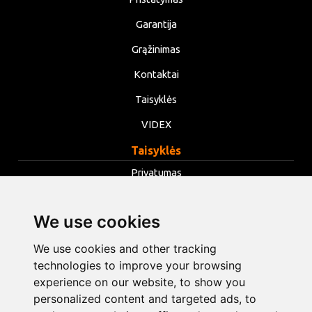
Garantija
Grąžinimas
Kontaktai
Taisyklės
VIDEX
Taisyklės
Privatumas
Taisyklės
We use cookies
Slapukai
Keisti slapukų nustatymus
We use cookies and other tracking
technologies to improve your browsing
experience on our website, to show you
info@opentools.lv
+371 26272360
personalized content and targeted ads, to