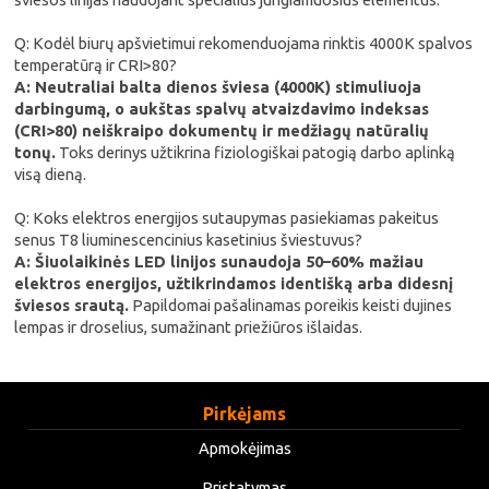
Q: Kodėl biurų apšvietimui rekomenduojama rinktis 4000K spalvos
temperatūrą ir CRI>80?
A: Neutraliai balta dienos šviesa (4000K) stimuliuoja
darbingumą, o aukštas spalvų atvaizdavimo indeksas
(CRI>80) neiškraipo dokumentų ir medžiagų natūralių
tonų.
Toks derinys užtikrina fiziologiškai patogią darbo aplinką
visą dieną.
Q: Koks elektros energijos sutaupymas pasiekiamas pakeitus
senus T8 liuminescencinius kasetinius šviestuvus?
A: Šiuolaikinės LED linijos sunaudoja 50–60% mažiau
elektros energijos, užtikrindamos identišką arba didesnį
šviesos srautą.
Papildomai pašalinamas poreikis keisti dujines
lempas ir droselius, sumažinant priežiūros išlaidas.
Pirkėjams
Apmokėjimas
Pristatymas