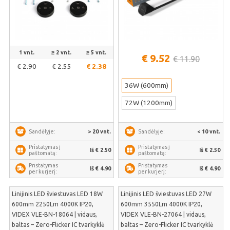
1 vnt.
≥ 2 vnt.
≥ 5 vnt.
€ 9.52
€ 11.90
€ 2.90
€ 2.55
€ 2.38
36W (600mm)
72W (1200mm)
> 20 vnt.
< 10 vnt.
Sandėlyje:
Sandėlyje:
Pristatymas į
Pristatymas į
Iš € 2.50
Iš € 2.50
paštomatą:
paštomatą:
Pristatymas
Pristatymas
Iš € 4.90
Iš € 4.90
per kurjerį:
per kurjerį:
Linijinis LED šviestuvas LED 18W
Linijinis LED šviestuvas LED 27W
600mm 2250Lm 4000K IP20,
600mm 3550Lm 4000K IP20,
VIDEX VLE-BN-18064 | vidaus,
VIDEX VLE-BN-27064 | vidaus,
baltas – Zero-Flicker IC tvarkyklė
baltas – Zero-Flicker IC tvarkyklė