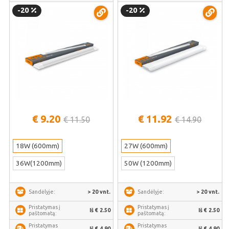
akių komfortui | VLE-BN-18064
akių komfortui | VLE-BN-27064
-20
-20
€ 9.20
€ 11.92
€ 11.50
€ 14.90
18W (600mm)
27W (600mm)
36W(1200mm)
50W (1200mm)
> 20 vnt.
> 20 vnt.
Sandėlyje:
Sandėlyje:
Pristatymas į
Pristatymas į
Iš € 2.50
Iš € 2.50
paštomatą:
paštomatą:
Pristatymas
Pristatymas
Iš € 4.90
Iš € 4.90