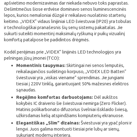
apšvietimo modernizavimas dar niekada nebuvo toks paprastas.
Dešimtmečius šiose erdvėse dominavo senos liuminescencinės
lepos, kurios nemaloniai dūzgė ir reikalavo nuolatinio starterių
keitimo. „VIDEX“ vidaus linijiniai LED šviestuvai (IP20) yra tobulas
ir technologiškai pranašesnis šių senų sistemų pakaitalas. Jie
sukurti suteikti momentinį maksimalų ryškumą ir puikų vizualinį
komfortą patalpose be padidintos drėgmės.
Kodėl perėjimas prie „VIDEX“ linijinės LED technologijos yra
pelningas jūsų įmonei (TCO):
Momentinis taupymas:
Skirtingai nei senos lemputės,
reikalaujančios sudėtingo korpuso, „VIDEX LED Batten“
šviestuvai yra „viskas viename“ sprendimas. Jie jungiami
tiesiai į 220V tinklą, garantuojant 50% mažesnes elektros
sąnaudas.
Regėjimo komfortas darbuotojams:
Dėl aukštos
kokybės IC draiverio šie šviestuvai nemirga (Zero Flicker).
Matinis polikarbonato difuzorius švelniai išsklaido šviesą,
užkirsdamas kelią atspindžiams kompiuterių ekranuose.
Elegantiškas „Slim“ dizainas:
Šviestuvai yra ypač ploni ir
lengvi. Juos galima montuoti tiesiai prie lubų ar sienų,
sukuriant modernų interjerą.