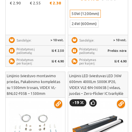
€ 2.90
€ 2.55
€ 2.38
50W (1200mm)
24W (600mm)
> 10 vnt.
> 10 vnt.
Sandėlyje:
Sandėlyje:
Pristatymas į
Pristatymas į
Iš € 2.50
Prekės nėra
paštomatą:
paštomatą:
Pristatymas
Pristatymas
Iš € 4.90
Iš € 4.90
per kurjerį:
per kurjerį:
Linijinio šviestuvo montavimo
Linijinis LED šviestuvas LED 36W
priedas, Pakabinimo komplektas
600mm 4000Lm 5000K IP20,
su 1500mm trosais, VIDEX VL-
VIDEX VLE-BN-36065B | vidaus,
BNL02-F05B – 1500mm
juodas – Zero-Flicker IC tvarkyklė
reguliuojami trosai stabiliam
akių komfortui | VLE-BN-36065B
-19
pakabinamam apšvietimui | VL-
BNL02-F05B