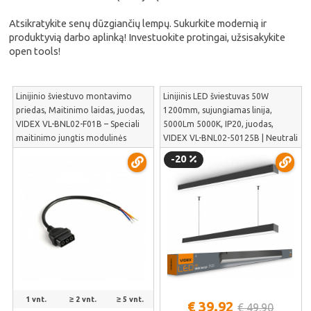
Atsikratykite senų dūzgiančių lempų. Sukurkite modernią ir
produktyvią darbo aplinką! Investuokite protingai, užsisakykite
open tools!
Linijinio šviestuvo montavimo
Linijinis LED šviestuvas 50W
priedas, Maitinimo laidas, juodas,
1200mm, sujungiamas linija,
VIDEX VL-BNL02-F01B – Speciali
5000Lm 5000K, IP20, juodas,
maitinimo jungtis modulinės
VIDEX VL-BNL02-50125B | Neutrali
sistemos pajungimui | VL-BNL02-
balta šviesa – Masyvus juodo
-20
F01B
aliuminio korpusas efektyviam
aušinimui | VL-BNL02-50125B
1 vnt.
≥ 2 vnt.
≥ 5 vnt.
€ 39.92
€ 49.90