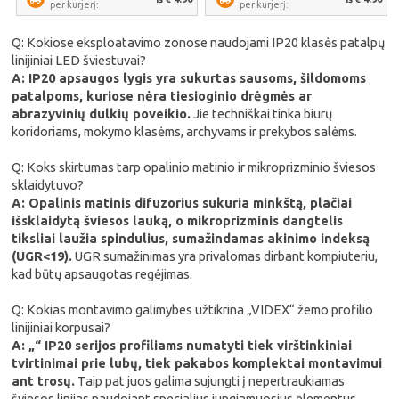
per kurjerį:
per kurjerį:
Q: Kokiose eksploatavimo zonose naudojami IP20 klasės patalpų
linijiniai LED šviestuvai?
A: IP20 apsaugos lygis yra sukurtas sausoms, šildomoms
patalpoms, kuriose nėra tiesioginio drėgmės ar
abrazyvinių dulkių poveikio.
Jie techniškai tinka biurų
koridoriams, mokymo klasėms, archyvams ir prekybos salėms.
Q: Koks skirtumas tarp opalinio matinio ir mikroprizminio šviesos
sklaidytuvo?
A: Opalinis matinis difuzorius sukuria minkštą, plačiai
išsklaidytą šviesos lauką, o mikroprizminis dangtelis
tiksliai laužia spindulius, sumažindamas akinimo indeksą
(UGR<19).
UGR sumažinimas yra privalomas dirbant kompiuteriu,
kad būtų apsaugotas regėjimas.
Q: Kokias montavimo galimybes užtikrina „VIDEX“ žemo profilio
linijiniai korpusai?
A: „“ IP20 serijos profiliams numatyti tiek virštinkiniai
tvirtinimai prie lubų, tiek pakabos komplektai montavimui
ant trosų.
Taip pat juos galima sujungti į nepertraukiamas
šviesos linijas naudojant specialius jungiamuosius elementus.