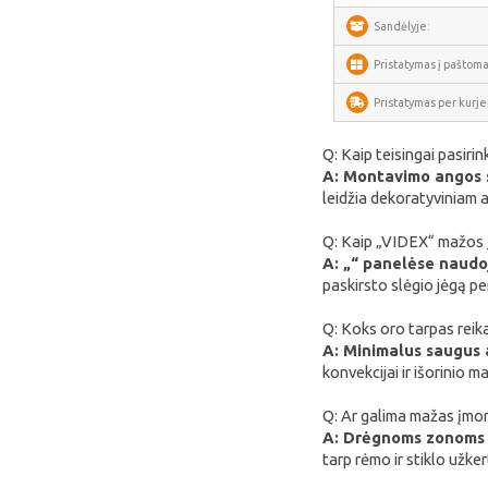
Arzopa
Sandėlyje:
Perlegear
Pristatymas į paštoma
Perlesmith
Pristatymas per kurjer
Minis Forum
Yeelight
Q: Kaip teisingai pasi
A: Montavimo angos sk
Uperfect
leidžia dekoratyviniam a
HOTWAV
Q: Kaip „VIDEX“ mažos į
IMOU
A: „“ panelėse naudoj
paskirsto slėgio jėgą pe
Avatto
Q: Koks oro tarpas rei
Gosund
A: Minimalus saugus a
SAMSUNG
konvekcijai ir išorinio m
SanDisk
Q: Ar galima mažas įmo
ECOFLOW
A: Drėgnoms zonoms (p
tarp rėmo ir stiklo užke
METZ