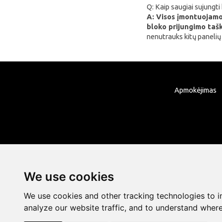
Q: Kaip saugiai sujungt
Fanttik
A: Visos įmontuojamo
SwitchBot
bloko prijungimo taš
nenutrauks kitų panelių
Lockin
DREAME
VENTION
FunWater
Apmokėjimas
MERACH
DeerRun
CYCPLUS
Garrett
TIMEKETTLE
We use cookies
NAVEE
We use cookies and other tracking technologies to 
ULTIMEA
analyze our website traffic, and to understand where
Liene