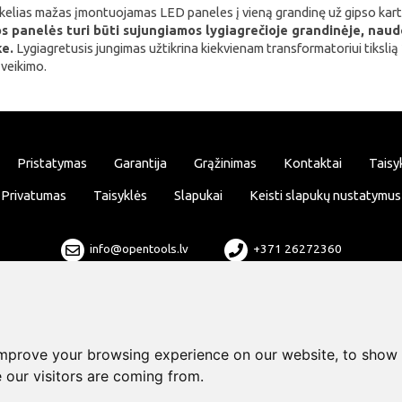
i kelias mažas įmontuojamas LED paneles į vieną grandinę už gipso ka
s panelės turi būti sujungiamos lygiagrečioje grandinėje, nau
ke.
Lygiagretusis jungimas užtikrina kiekvienam transformatoriui tiksl
 veikimo.
Pristatymas
Garantija
Grąžinimas
Kontaktai
Taisy
Privatumas
Taisyklės
Slapukai
Keisti slapukų nustatymus
info@opentools.lv
+371 26272360
Prekybos partneris: varle.lt
improve your browsing experience on our website, to show 
 our visitors are coming from.
Dizainas ir kūrimas