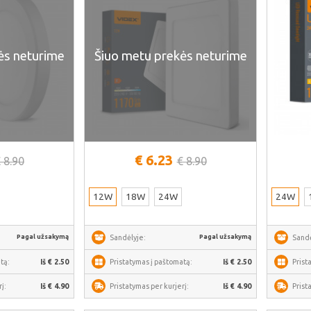
ės neturime
Šiuo metu prekės neturime
€ 6.23
 8.90
€ 8.90
12W
18W
24W
24W
Pagal užsakymą
Pagal užsakymą
Sandėlyje:
Sandė
tą:
Iš € 2.50
Pristatymas į paštomatą:
Iš € 2.50
Prist
į:
Iš € 4.90
Pristatymas per kurjerį:
Iš € 4.90
Prist