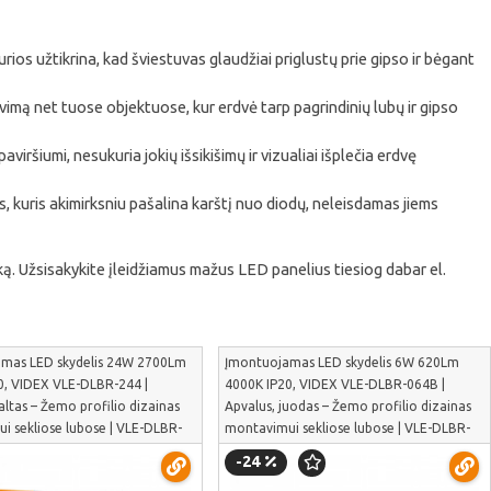
urios užtikrina, kad šviestuvas glaudžiai priglustų prie gipso ir bėgant
imą net tuose objektuose, kur erdvė tarp pagrindinių lubų ir gipso
ršiumi, nesukuria jokių išsikišimų ir vizualiai išplečia erdvę
s, kuris akimirksniu pašalina karštį nuo diodų, neleisdamas jiems
ką. Užsisakykite įleidžiamus mažus LED panelius tiesiog dabar el.
mas LED skydelis 24W 2700Lm
Įmontuojamas LED skydelis 6W 620Lm
0, VIDEX VLE-DLBR-244 |
4000K IP20, VIDEX VLE-DLBR-064B |
altas – Žemo profilio dizainas
Apvalus, juodas – Žemo profilio dizainas
i sekliose lubose | VLE-DLBR-
montavimui sekliose lubose | VLE-DLBR-
064B
-24