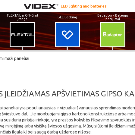
LED lighting and batteries
FLEXTAIL ir Off-Grid
Badaptor - Baterijų
BLE Locking
Įranga
perėjimai
ami maži paneliai
S ĮLEIDŽIAMAS APŠVIETIMAS GIPSO
niai paneliai yra populiariausias ir vizualiai švariausias sprendimas m
nę šviestuvo dalį. Jie montuojami gipso kartono konstrukcijose arba mo
ia susiduria pirkėjai rinkoje, yra prastos kokybės fiksavimo spyruoklės ir
yvą mirgėjimą arba visišką šviesos užgesimą. Mūsų siūlomi įleidžiami maž
čiais ilgalaikį bei saugų darbą uždarose nišose.