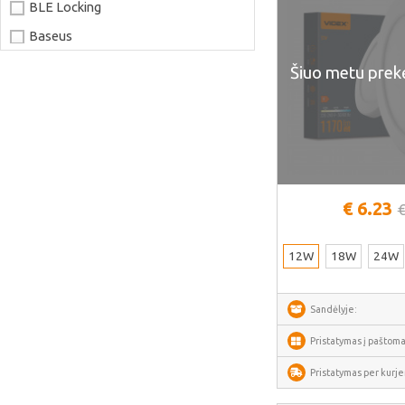
BLE Locking
Baseus
Joyroom
Šiuo metu prek
LaserPecker
xTool
Artillery
Creality
€ 6.23
€
AnyCubic
Elegoo
12W
18W
24W
Sonoff
Shelly
Sandėlyje:
Flextail
Pristatymas į paštoma
NexTool
Pristatymas per kurjer
Blitzwolf