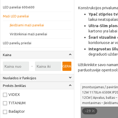
LED paneliai 600x600
Konstrukcijos privaluma
Ypač stiprios tv
Maži LED paneliai
laikui neatsipala
Įleidžiami maži paneliai
Ultra-Slim plon
kartono yra labai 
Virštinkiniai maži paneliai
Švari vizualinė 
koridoriuose ar v
LED panelių priedai
Integruotas šil
degraduoti uždaroj
Kaina
Užtikrinkite savo namams
-
GERAI
parduotuvėje opentools
Nuolaidos ir funkcijos
Prekės ženklas
Įmontuojamas / paviršini
12W 1170Lm 6500K IP20
VIDEX
12CW | Apvalus, baltas –
TITANUM
montavimas – įleidžiamas
VL-DL6R-12CW
-29
Badaptor