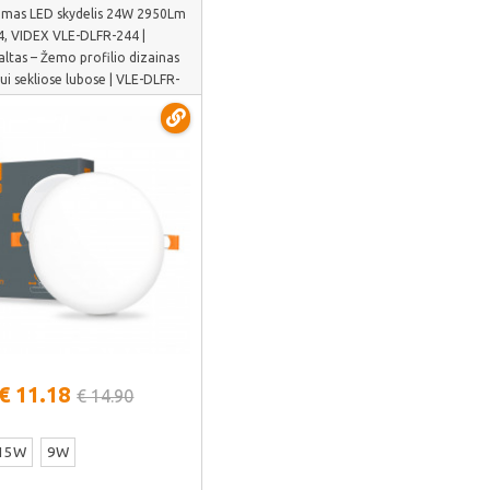
mas LED skydelis 24W 2950Lm
4, VIDEX VLE-DLFR-244 |
altas – Žemo profilio dizainas
i sekliose lubose | VLE-DLFR-
Žiūrėti daugiau
€ 11.18
€ 14.90
15W
9W