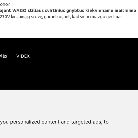
rtono?
dojant WAGO stiliaus svirtinius gnybtus kiekviename maitinimo
ią 230V kintamąją srovę, garantuojant, kad vieno mazgo gedimas
klės
VIDEX
you personalized content and targeted ads, to