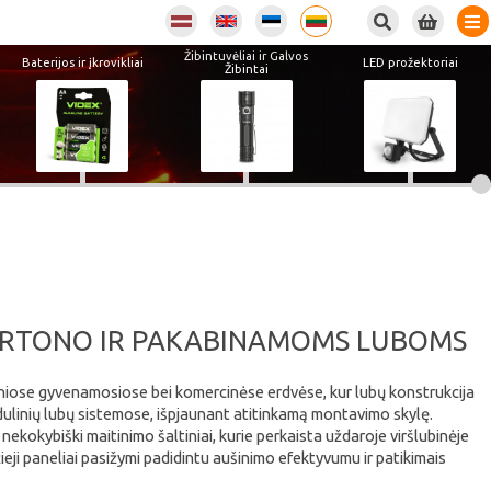
Žibintuvėliai ir Galvos
Baterijos ir įkrovikliai
LED prožektoriai
Žibintai
 KARTONO IR PAKABINAMOMS LUBOMS
oderniose gyvenamosiose bei komercinėse erdvėse, kur lubų konstrukcija
dulinių lubų sistemose, išpjaunant atitinkamą montavimo skylę.
 nekokybiški maitinimo šaltiniai, kurie perkaista uždaroje viršlubinėje
ieji paneliai pasižymi padidintu aušinimo efektyvumu ir patikimais