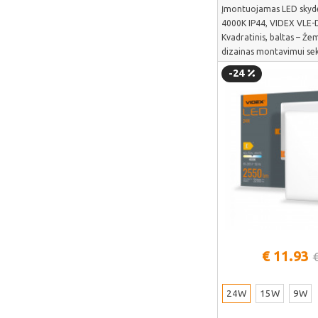
Puluz
Įmontuojamas LED skyd
4000K IP44, VIDEX VLE-D
Deerma
Kvadratinis, baltas – Že
AMZchef
dizainas montavimui sek
VLE-DLFS-244
-24
HiBREW
IsEasy
HOTO
Meross
Dorosin
Lokithor
Carlinkit
Ancel
Žiūrėti daug
€ 11.93
Habotest
Ottocast
24W
15W
9W
SUNTEK