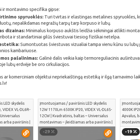
i ir montavimo specifika gipse:
irtinimo spyruoklės:
Turi tvirtas ir elastingas metalines spyruokles, k
iduotų, nepalikdamas negražių tarpų tarp korpuso ir lubų.
as dizainas:
Minimalus korpuso aukštis leidžia sėkmingai atlikti montav
ribota ir standartiniai gilūs šviestuvai tiesiog fiziškai netelpa.
estetika:
Sumontuotas šviestuvas vizualiai tampa vienu kūnu su lubų pavi
onios kambariuose.
umos pašalinimas:
Galinė dalis veikia kaip termoreguliacinis aušintuva
e lubų erdvėje be oro cirkuliacijos.
 ar komerciniam objektui nepriekaištingą estetiką ir ilgą tarnavimo lai
.lv!
s LED skydelis
Įmontuojamas / paviršinis LED skydelis
Įmontuoja
, VIDEX VL-DL6R-
12W 1170Lm 6500K IP20, VIDEX VL-DL6S-
4000K IP2
 Universalus
12CW | Kvadratinis, baltas – Universalus
Apvalus, b
 arba paviršinis |
montavimas – įleidžiamas arba paviršinis |
montavimu
VL-DL6S-12CW
244
-29
-19