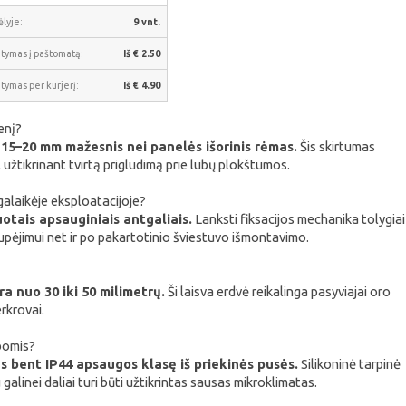
lyje:
9 vnt.
atymas į paštomatą:
Iš € 2.50
atymas per kurjerį:
Iš € 4.90
enį?
 15–20 mm mažesnis nei panelės išorinis rėmas.
Šis skirtumas
užtikrinant tvirtą prigludimą prie lubų plokštumos.
alaikėje eksploatacijoje?
otais apsauginiais antgaliais.
Lanksti fiksacijos mechanika tolygiai
upėjimui net ir po pakartotinio šviestuvo išmontavimo.
a nuo 30 iki 50 milimetrų.
Ši laisva erdvė reikalinga pasyviajai oro
erkrovai.
bomis?
s bent IP44 apsaugos klasę iš priekinės pusės.
Silikoninė tarpinė
galinei daliai turi būti užtikrintas sausas mikroklimatas.