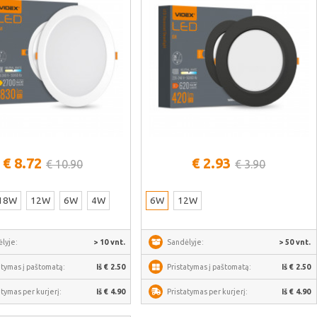
Žiūrėti daugiau
Žiūrėti daugiau
€ 8.72
€ 2.93
€ 10.90
€ 3.90
18W
12W
6W
4W
6W
12W
lyje:
> 10 vnt.
Sandėlyje:
> 50 vnt.
atymas į paštomatą:
Iš € 2.50
Pristatymas į paštomatą:
Iš € 2.50
atymas per kurjerį:
Iš € 4.90
Pristatymas per kurjerį:
Iš € 4.90