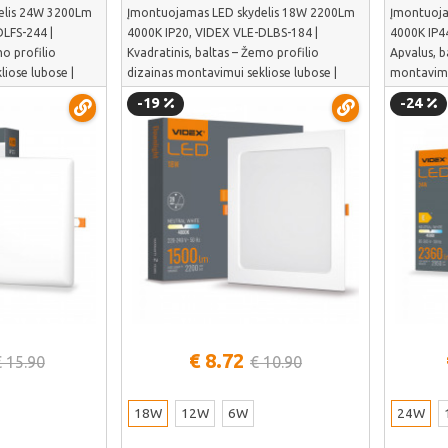
elis 24W 3200Lm
Įmontuojamas LED skydelis 18W 2200Lm
Įmontuoja
LFS-244 |
4000K IP20, VIDEX VLE-DLBS-184 |
4000K IP4
mo profilio
Kvadratinis, baltas – Žemo profilio
Apvalus, b
liose lubose |
dizainas montavimui sekliose lubose |
montavimu
VLE-DLBS-184
244
-19
-24
iau
Žiūrėti daugiau
€ 8.72
€ 15.90
€ 10.90
18W
12W
6W
24W