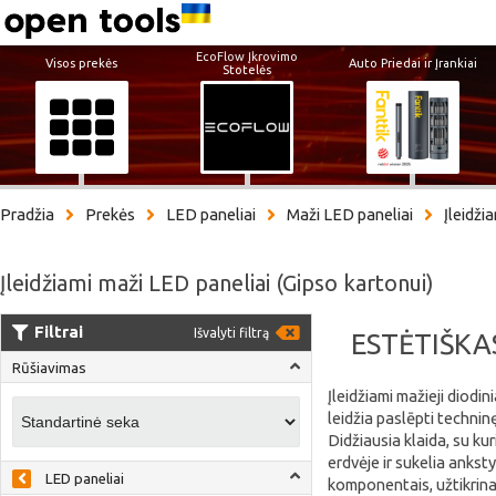
EcoFlow Įkrovimo
Visos prekės
Auto Priedai ir Įrankiai
Stotelės
Pradžia
Prekės
LED paneliai
Maži LED paneliai
Įleidži
Įleidžiami maži LED paneliai (Gipso kartonui)
Filtrai
Išvalyti filtrą
ESTĖTIŠKA
Rūšiavimas
Įleidžiami mažieji diodi
leidžia paslēpti techni
Didžiausia klaida, su kur
erdvėje ir sukelia ankst
LED paneliai
komponentais, užtikrinan