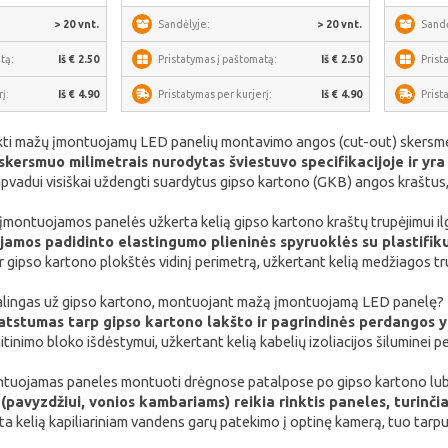
> 20 vnt.
Sandėlyje:
> 20 vnt.
Sandė
tą:
Iš € 2.50
Pristatymas į paštomatą:
Iš € 2.50
Prist
į:
Iš € 4.90
Pristatymas per kurjerį:
Iš € 4.90
Prist
rinkti mažų įmontuojamų LED panelių montavimo angos (cut-out) skersm
ersmuo milimetrais nurodytas šviestuvo specifikacijoje ir yra
pvadui visiškai uždengti suardytus gipso kartono (GKB) angos kraštus, 
montuojamos panelės užkerta kelią gipso kartono kraštų trupėjimui ilg
amos padidinto elastingumo plieninės spyruoklės su plastifiku
r gipso kartono plokštės vidinį perimetrą, užkertant kelią medžiagos tr
kalingas už gipso kartono, montuojant mažą įmontuojamą LED panelę?
tstumas tarp gipso kartono lakšto ir pagrindinės perdangos yr
aitinimo bloko išdėstymui, užkertant kelią kabelių izoliacijos šiluminei p
ntuojamas paneles montuoti drėgnose patalpose po gipso kartono lu
avyzdžiui, vonios kambariams) reikia rinktis paneles, turinčia
rta kelią kapiliariniam vandens garų patekimo į optinę kamerą, tuo tarpu 