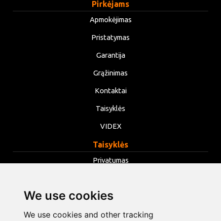
Pirkėjams
Apmokėjimas
Pristatymas
Garantija
Grąžinimas
Kontaktai
Taisyklės
VIDEX
Taisyklės
Privatumas
Taisyklės
We use cookies
Slapukai
Keisti slapukų nustatymus
We use cookies and other tracking