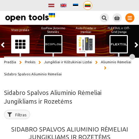
Paieška
EcoFlow Įkrovimo
Auto Priedai ir
FLEXTAIL ir Off-
Visos prekės
Stotelės
Įrankiai
Grid Įranga
Pradžia
Prekės
Jungikliai ir Kištukiniai Lizdai
Aliuminio Rėmeliai
Sidabro Spalvos Aliuminio Rėmeliai
Sidabro Spalvos Aliuminio Rėmeliai
Jungikliams ir Rozetėms
Filtras
SIDABRO SPALVOS ALIUMINIO RĖMELIAI
JUNGIKLIAMS IR ROZETĖMS