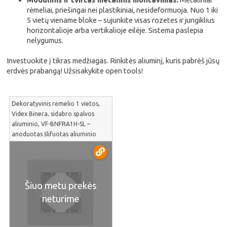
rėmeliai, priešingai nei plastikiniai, nesideformuoja. Nuo 1 iki
5 vietų viename bloke – sujunkite visas rozetes ir jungiklius
horizontalioje arba vertikalioje eilėje. Sistema paslepia
nelygumus.
Investuokite į tikras medžiagas. Rinkitės aliuminį, kuris pabrėš jūsų
erdvės prabangą! Užsisakykite open tools!
Dekoratyvinis rėmelio 1 vietos,
Videx Binera, sidabro spalvos
aliuminio, VF-BNFRA1H-SL –
anoduotas šlifuotas aliuminio
paviršius be pirštų atspaudų | VF-
BNFRA1H-SL
Šiuo metu prekės
neturime