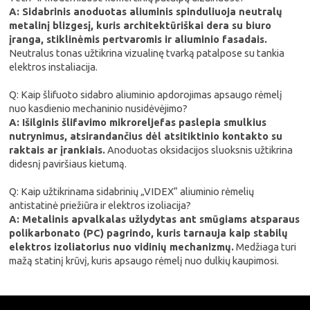
A: Sidabrinis anoduotas aliuminis spinduliuoja neutralų
metalinį blizgesį, kuris architektūriškai dera su biuro
įranga, stiklinėmis pertvaromis ir aliuminio fasadais.
Neutralus tonas užtikrina vizualinę tvarką patalpose su tankia
elektros instaliacija.
Q: Kaip šlifuoto sidabro aliuminio apdorojimas apsaugo rėmelį
nuo kasdienio mechaninio nusidėvėjimo?
A: Išilginis šlifavimo mikroreljefas paslepia smulkius
nutrynimus, atsirandančius dėl atsitiktinio kontakto su
raktais ar įrankiais.
Anoduotas oksidacijos sluoksnis užtikrina
didesnį paviršiaus kietumą.
Q: Kaip užtikrinama sidabrinių „VIDEX“ aliuminio rėmelių
antistatinė priežiūra ir elektros izoliacija?
A: Metalinis apvalkalas užlydytas ant smūgiams atsparaus
polikarbonato (PC) pagrindo, kuris tarnauja kaip stabilų
elektros izoliatorius nuo vidinių mechanizmų.
Medžiaga turi
mažą statinį krūvį, kuris apsaugo rėmelį nuo dulkių kaupimosi.