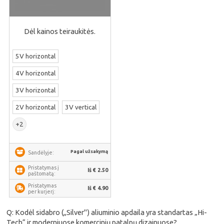
Dėl kainos teiraukitės.
5V horizontal
4V horizontal
3V horizontal
2V horizontal
3V vertical
+2
Pagal užsakymą
Sandėlyje:
Pristatymas į
Iš € 2.50
paštomatą:
Pristatymas
Iš € 4.90
per kurjerį:
Q: Kodėl sidabro (,,Silver") aliuminio apdaila yra standartas „Hi-
Tech“ ir moderniuose komercinių patalpų dizainuose?