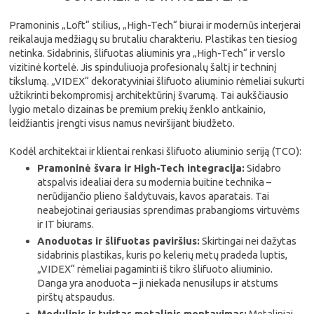
Pramoninis „Loft“ stilius, „High-Tech“ biurai ir modernūs interjerai
reikalauja medžiagų su brutaliu charakteriu. Plastikas ten tiesiog
netinka. Sidabrinis, šlifuotas aliuminis yra „High-Tech“ ir verslo
vizitinė kortelė. Jis spinduliuoja profesionalų šaltį ir techninį
tikslumą. „VIDEX“ dekoratyviniai šlifuoto aliuminio rėmeliai sukurti
užtikrinti bekompromisį architektūrinį švarumą. Tai aukščiausio
lygio metalo dizainas be premium prekių ženklo antkainio,
leidžiantis įrengti visus namus neviršijant biudžeto.
Kodėl architektai ir klientai renkasi šlifuoto aliuminio seriją (TCO):
Pramoninė švara ir High-Tech integracija:
Sidabro
atspalvis idealiai dera su modernia buitine technika –
nerūdijančio plieno šaldytuvais, kavos aparatais. Tai
neabejotinai geriausias sprendimas prabangioms virtuvėms
ir IT biurams.
Anoduotas ir šlifuotas paviršius:
Skirtingai nei dažytas
sidabrinis plastikas, kuris po kelerių metų pradeda luptis,
„VIDEX“ rėmeliai pagaminti iš tikro šlifuoto aliuminio.
Danga yra anoduota – ji niekada nenusilups ir atstums
pirštų atspaudus.
Modulinis ir tvirtas metalinis montavimas:
Metaliniai