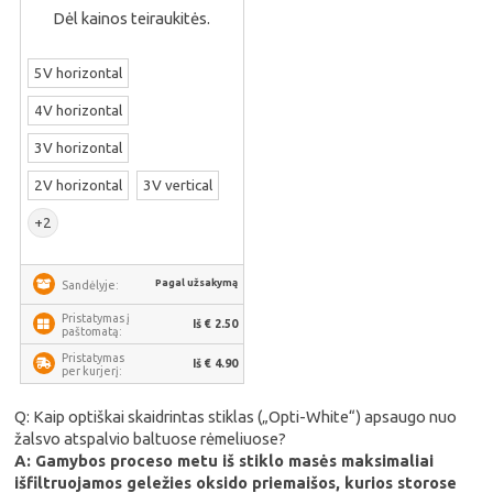
Dėl kainos teiraukitės.
5V horizontal
4V horizontal
3V horizontal
2V horizontal
3V vertical
+2
Pagal užsakymą
Sandėlyje:
Pristatymas į
Iš € 2.50
paštomatą:
Pristatymas
Iš € 4.90
per kurjerį:
Q: Kaip optiškai skaidrintas stiklas („Opti-White“) apsaugo nuo
žalsvo atspalvio baltuose rėmeliuose?
A: Gamybos proceso metu iš stiklo masės maksimaliai
išfiltruojamos geležies oksido priemaišos, kurios storose