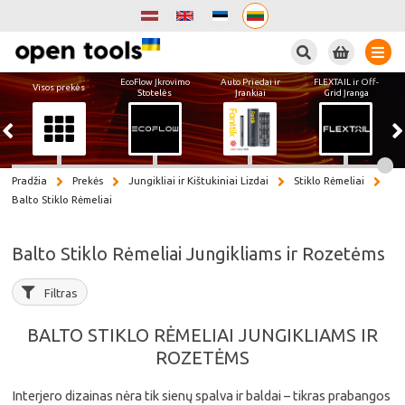
Paieška
EcoFlow Įkrovimo
Auto Priedai ir
FLEXTAIL ir Off-
Visos prekės
Stotelės
Įrankiai
Grid Įranga
Pradžia
Prekės
Jungikliai ir Kištukiniai Lizdai
Stiklo Rėmeliai
Balto Stiklo Rėmeliai
Balto Stiklo Rėmeliai Jungikliams ir Rozetėms
Filtras
BALTO STIKLO RĖMELIAI JUNGIKLIAMS IR
ROZETĖMS
Interjero dizainas nėra tik sienų spalva ir baldai – tikras prabangos