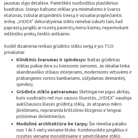
jausmas slypi detalėse. Pamirškite nuobodžius plastikinius
kvadratus. Sniego baltumo stiklas yra minimalizmo ir švaros
etalonas, tobulai atspindintis šviesą ir vizualiai praplečiantis
erdvę. „VIDEX“ dekoratyviniai stiklo rėmeliai sukurti tam, kad
paprastą jungiklį ar rozetę paverstų meno kūriniu, nepermokant
milžiniško prekių ženklo antkainio.
Kodėl dizaineriai renkasi grūdinto stiklo seriją ir jos TCO
privalumai:
Klinikinis švarumas ir spindesys:
Baltas grūdintas
stiklas puikiai dera su šviesiomis sienomis. Jis idealiai tinka
skandinaviško stiliaus interjerams, modernioms virtuvėms ir
prabangiems vonios kambariams, siūlydamas deimantinį
spindesį.
Grūdinto stiklo patvarumas:
Skirtingai nei pigus akrilas,
kuris susibraižo net nuo sausos šluostės, „VIDEX“ naudoja
aukščiausios klasės grūdintą stiklą. Jis atsparus mikro
įbrėžimams, nepraranda krištolinio blizgesio ir lengvai
prižiūrimas dešimtmečius.
Modulinė architektūra be tarpų:
Šie rėmeliai palaiko
nuo 1 iki 5 vietų viename bloke. Kombinuokite jungiklius ir
rozetes viename monolitiniame ir simetriškame stiklo