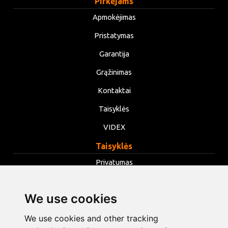
Pirkėjams
Apmokėjimas
Pristatymas
Garantija
Grąžinimas
Kontaktai
Taisyklės
VIDEX
Taisyklės
Privatumas
Taisyklės
We use cookies
Slapukai
Keisti slapukų nustatymus
We use cookies and other tracking