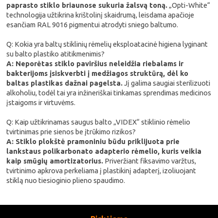
paprasto stiklo briaunose sukuria žalsvą toną.
„Opti-White“
technologija užtikrina krištolinį skaidrumą, leisdama apačioje
esančiam RAL 9016 pigmentui atrodyti sniego baltumo.
Q: Kokia yra baltų stiklinių rėmelių eksploatacinė higiena lyginant
su balto plastiko atitikmenimis?
A: Neporėtas stiklo paviršius neleidžia riebalams ir
bakterijoms įsiskverbti į medžiagos struktūrą, dėl ko
baltas plastikas dažnai pagelsta.
Jį galima saugiai sterilizuoti
alkoholiu, todėl tai yra inžineriškai tinkamas sprendimas medicinos
įstaigoms ir virtuvėms.
Q: Kaip užtikrinamas saugus balto „VIDEX“ stiklinio rėmelio
tvirtinimas prie sienos be įtrūkimo rizikos?
A: Stiklo plokštė pramoniniu būdu priklijuota prie
lankstaus polikarbonato adapterio rėmelio, kuris veikia
kaip smūgių amortizatorius.
Priveržiant fiksavimo varžtus,
tvirtinimo apkrova perkeliama į plastikinį adapterį, izoliuojant
stiklą nuo tiesioginio plieno spaudimo.