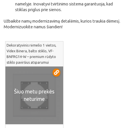
namelyje. Inovatyvi tvirtinimo sistema garantuoja, kad
stiklas priglus prie sienos.
Užbaikite namų modernizavimą detalėmis, kurios traukia dėmesį.
Modernizuokite namus šiandien!
Dekoratyvinis rėmelio 1 vietos,
Videx Binera, balto stiklo, VF-
BNFRG1H-W – premium rūdyto
stiklo paviršius atsparumui
įbrėžimams | VF-BNFRG1H-W
Šiuo metu prekės
neturime