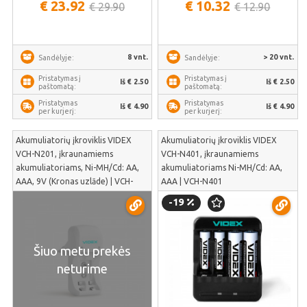
€ 23.92
€ 10.32
€ 29.90
€ 12.90
8 vnt.
> 20 vnt.
Sandėlyje:
Sandėlyje:
Pristatymas į
Pristatymas į
Iš € 2.50
Iš € 2.50
paštomatą:
paštomatą:
Pristatymas
Pristatymas
Iš € 4.90
Iš € 4.90
per kurjerį:
per kurjerį:
Akumuliatorių įkroviklis VIDEX
Akumuliatorių įkroviklis VIDEX
VCH-N201, įkraunamiems
VCH-N401, įkraunamiems
akumuliatoriams, Ni-MH/Cd: АА,
akumuliatoriams Ni-MH/Cd: АА,
ААА, 9V (Kronas uzlāde) | VCH-
ААА | VCH-N401
N201
-19
Šiuo metu prekės
neturime