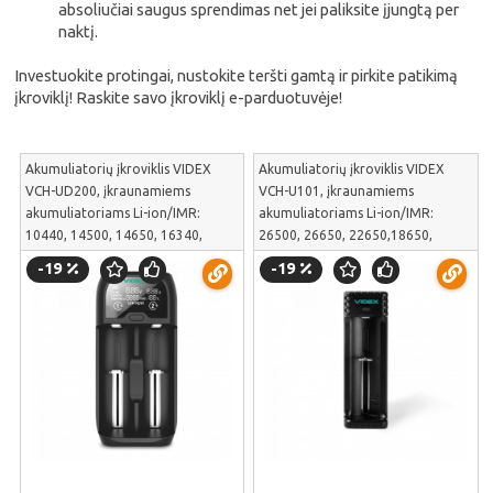
absoliučiai saugus sprendimas net jei paliksite įjungtą per
naktį.
Investuokite protingai, nustokite teršti gamtą ir pirkite patikimą
įkroviklį! Raskite savo įkroviklį e-parduotuvėje!
Akumuliatorių įkroviklis VIDEX
Akumuliatorių įkroviklis VIDEX
VCH-UD200, įkraunamiems
VCH-U101, įkraunamiems
akumuliatoriams Li-ion/IMR:
akumuliatoriams Li-ion/IMR:
10440, 14500, 14650, 16340,
26500, 26650, 22650,18650,
17335, 17500, 17670, 18350,
18500, 17500, 17355,
-19
-19
18500, 18650,18700,20700,
16340,14500,10440; un Ni-MH/Cd:
21700, 22650, 22700, 26500,
AAAA, AAA, AA, A, SC, C | VCH-
26650; un Ni-MH/Cd: АААА, ААА,
U101
АА, А, SC, C | VCH-UD200