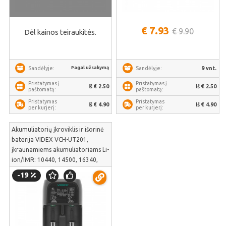
€ 7.93
€ 9.90
Dėl kainos teiraukitės.
Pagal užsakymą
9 vnt.
Sandėlyje:
Sandėlyje:
Pristatymas į
Pristatymas į
Iš € 2.50
Iš € 2.50
paštomatą:
paštomatą:
Pristatymas
Pristatymas
Iš € 4.90
Iš € 4.90
per kurjerį:
per kurjerį:
Akumuliatorių įkroviklis ir išorinė
baterija VIDEX VCH-UT201,
įkraunamiems akumuliatoriams Li-
ion/IMR: 10440, 14500, 16340,
17500,17650,17670, 18490,
-19
18500, 18650, 20700, 21700,
22650, 26500, 26650, 36250; un
Ni-MH/Cd: АААА, ААА, АА, А, SC,C,
D | VCH-UT201