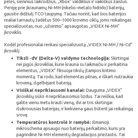
peles, sieninius laikrodžius, „Xbox“ valdiklius ir vaikiškus žaislus.
Perėję prie įkraunamų Ni-MH (nikelio-metalo hidrido) baterijų,
gausite didžiulį TCO taupymą. Tačiau norint, kad šios baterijos
realiai tarnautų žadėtus 500–1000 krovimo ciklų, joms reikalingas
specializuotas, nuo „užvirimo“ apsaugotas „VIDEX Ni-MH“
įkroviklis.
Kodėl profesionalai renkasi specializuotą „VIDEX Ni-MH / Ni-Cd“
įkroviklį:
Tiksli -dV (Delta-V) valdymo technologija:
Skirtingai
nei pigūs įkrovikliai, kurie krauna su laikmačiu ir perkaitina
elementus, „VIDEX“ fiksuoja tikslų įtampos kritimo
momentą. Tai rodo, kad elementas pilnas, ir iškart nutraukia
krovimą, išgelbėjant bateriją.
Visiškai nepriklausomi kanalai:
Dauguma „VIDEX“
įkroviklių siūlo 4 nepriklausomus lizdus. Tai reiškia, kad
galite vienu metu krauti vieną, dvi ar tris skirtingai
išsikrovusias baterijas, ir kiekviena gaus būtent jai reikalingą
srovę.
Temperatūros kontrolė ir ramybė:
Išmanioji
mikroschema apsaugo nuo baterijų perkaitimo, kuris yra
pagrindinė Ni-MH elementų degradacijos priežastis. Tai