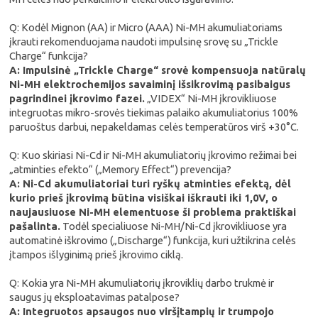
Q: Kodėl Mignon (AA) ir Micro (AAA) Ni-MH akumuliatoriams
įkrauti rekomenduojama naudoti impulsinę srovę su „Trickle
Charge“ funkcija?
A: Impulsinė „Trickle Charge“ srovė kompensuoja natūralų
Ni-MH elektrochemijos savaiminį išsikrovimą pasibaigus
pagrindinei įkrovimo fazei.
„VIDEX“ Ni-MH įkrovikliuose
integruotas mikro-srovės tiekimas palaiko akumuliatorius 100%
paruoštus darbui, nepakeldamas celės temperatūros virš +30°C.
Q: Kuo skiriasi Ni-Cd ir Ni-MH akumuliatorių įkrovimo režimai bei
„atminties efekto“ („Memory Effect“) prevencija?
A: Ni-Cd akumuliatoriai turi ryškų atminties efektą, dėl
kurio prieš įkrovimą būtina visiškai iškrauti iki 1,0V, o
naujausiuose Ni-MH elementuose ši problema praktiškai
pašalinta.
Todėl specialiuose Ni-MH/Ni-Cd įkrovikliuose yra
automatinė iškrovimo („Discharge“) funkcija, kuri užtikrina celės
įtampos išlyginimą prieš įkrovimo ciklą.
Q: Kokia yra Ni-MH akumuliatorių įkroviklių darbo trukmė ir
saugus jų eksploatavimas patalpose?
A: Integruotos apsaugos nuo viršįtampių ir trumpojo