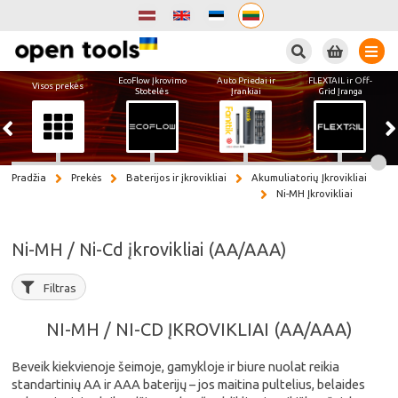
Paieška
EcoFlow Įkrovimo
Auto Priedai ir
FLEXTAIL ir Off-
Visos prekės
Stotelės
Įrankiai
Grid Įranga
Pradžia
Prekės
Baterijos ir įkrovikliai
Akumuliatorių Įkrovikliai
Ni-MH Įkrovikliai
Ni-MH / Ni-Cd įkrovikliai (AA/AAA)
Filtras
NI-MH / NI-CD ĮKROVIKLIAI (AA/AAA)
Beveik kiekvienoje šeimoje, gamykloje ir biure nuolat reikia
standartinių AA ir AAA baterijų – jos maitina pultelius, belaides