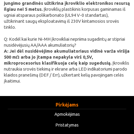
jungimo grandinės užtikrina įkroviklio elektronikos resursą
ilgiau nei 5 metus.
Įkroviklių plastikinis korpusas gaminamas iš
ugniai atsparaus polikarbonato (UL94 V-0 standartas),
užtikrinant saugų eksploatavimą iš 230V kintamosios srovės
tinklo.
Q: Kodėl kai kurie Ni-MH įkrovikliai nepriima sugadintų ar stipriai
nusidėvėjusių AA/AAA akumuliatorių?
A: Jei dėl nusidėvėjimo akumuliatoriaus vidinė varža viršija
500 mΩ arba jo įtampa nepakyla virš 0,5V,
mikroprocesorius klasifikuoja celę kaip sugedusią.
Įkroviklis
nutraukia srovės tiekimą ir ekrane arba LED indikatoriumi parodo
klaidos pranešimą (DEF / Err), užkertant kelią pavojingam celės
įkaitimui.
Pirkėjams
Apmokėjimas
Pristatymas