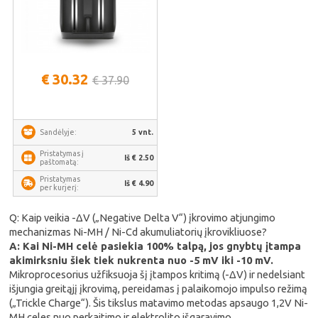
€ 30.32
€ 37.90
5 vnt.
Sandėlyje:
Pristatymas į
Iš € 2.50
paštomatą:
Pristatymas
Iš € 4.90
per kurjerį:
Q: Kaip veikia -ΔV („Negative Delta V“) įkrovimo atjungimo
mechanizmas Ni-MH / Ni-Cd akumuliatorių įkrovikliuose?
A: Kai Ni-MH celė pasiekia 100% talpą, jos gnybtų įtampa
akimirksniu šiek tiek nukrenta nuo -5 mV iki -10 mV.
Mikroprocesorius užfiksuoja šį įtampos kritimą (-ΔV) ir nedelsiant
išjungia greitąjį įkrovimą, pereidamas į palaikomojo impulso režimą
(„Trickle Charge“). Šis tikslus matavimo metodas apsaugo 1,2V Ni-
MH celes nuo perkaitimo ir elektrolito išgaravimo.