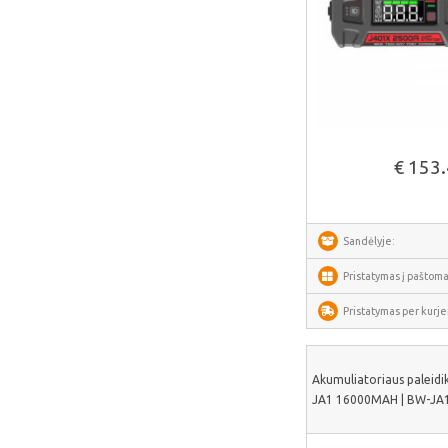
Arzopa
Perlegear
Perlesmith
Minis Forum
Žiūrėti daug
Yeelight
€ 153
Uperfect
HOTWAV
IMOU
Sandėlyje:
Avatto
Pristatymas į paštoma
Gosund
Pristatymas per kurjer
SAMSUNG
SanDisk
Akumuliatoriaus paleidik
ECOFLOW
JA1 16000MAH | BW-JA
METZ