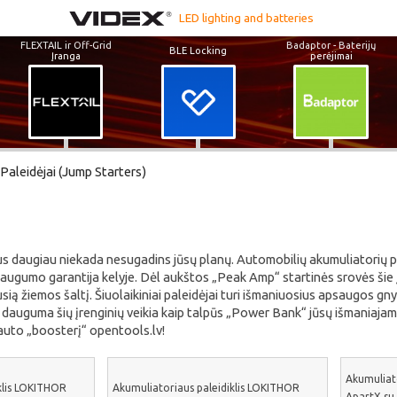
LED lighting and batteries
FLEXTAIL ir Off-Grid
Badaptor - Baterijų
BLE Locking
Įranga
perėjimai
Paleidėjai (Jump Starters)
s daugiau niekada nesugadins jūsų planų. Automobilių akumuliatorių pal
augumo garantija kelyje. Dėl aukštos „Peak Amp“ startinės srovės šie įre
ausią žiemos šaltį. Šiuolaikiniai paleidėjai turi išmaniuosius apsaugos gn
, dauguma šių įrenginių veikia kaip talpūs „Power Bank“ jūsų išmaniajam t
 auto „boosterį“ opentools.lv!
Akumuliat
klis LOKITHOR
Akumuliatoriaus paleidiklis LOKITHOR
ApartX su 