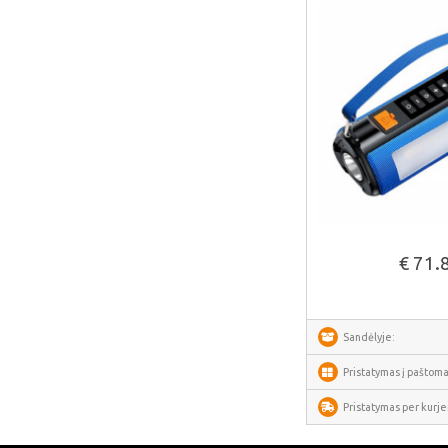
Fanttik
SwitchBot
Lockin
DREAME
VENTION
FunWater
MERACH
Žiūrėti daug
DeerRun
€ 71.
CYCPLUS
Garrett
TIMEKETTLE
Sandėlyje:
NAVEE
Pristatymas į paštoma
ULTIMEA
Pristatymas per kurjer
Liene