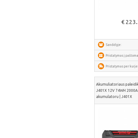
Puluz
Žiūrėti daug
Deerma
€ 223
AMZchef
HiBREW
IsEasy
Sandėlyje:
HOTO
Pristatymas į paštoma
Meross
Pristatymas per kurjer
Dorosin
Lokithor
Akumuliatoriaus paleidik
J401X 12V 74WH 2000A 
Carlinkit
akumulatoru | J401X
Ancel
Habotest
Ottocast
SUNTEK