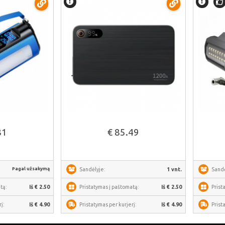
iau
Žiūrėti daugiau
81
€ 85.49
Pagal užsakymą
Sandėlyje:
1 vnt.
Sandė
tą:
Iš € 2.50
Pristatymas į paštomatą:
Iš € 2.50
Prist
į:
Iš € 4.90
Pristatymas per kurjerį:
Iš € 4.90
Prist