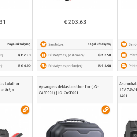
iau
Žiūrėti daugiau
.31
€ 203.63
Pagal užsakymą
Pagal užsakymą
Sandėlyje:
Sandė
tą:
Iš € 2.50
Pristatymas į paštomatą:
Iš € 2.50
Prist
į:
Iš € 4.90
Pristatymas per kurjerį:
Iš € 4.90
Prist
lis Lokithor
Akumuliato
Apsauginis dėklas Lokithor for (LO-
ar ārējo
12V 74WH 
CASE001) | LO-CASE001
J401