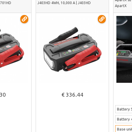
 J701HD
J403HD 4WH, 10,000 A | J403HD
ApartX
.30
€ 336.44
iau
Žiūrėti daugiau
Battery
Battery
Base uni