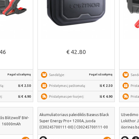
iau
Žiūrėti daugiau
.46
€ 42.80
Pagal užsakymą
Pagal užsakymą
Sandėlyje:
Sandė
tą:
Iš € 2.50
Pristatymas į paštomatą:
Iš € 2.50
Prist
į:
Iš € 4.90
Pristatymas per kurjerį:
Iš € 4.90
Prist
Akumuliatoriaus paleidiklis Baseus Black
Užvedimo 
lis Blitzwolf BW-
Super Energy Pro+ 1200A, juoda
Lokithor J
1 16000mAh
(C00245700111-00) | C00245700111-00
išorinės b