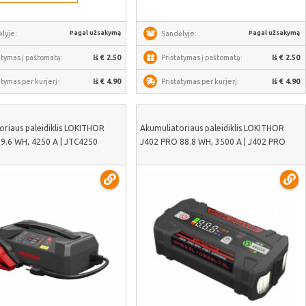
Pagal užsakymą
Pagal užsakymą
lyje:
Sandėlyje:
atymas į paštomatą:
Iš € 2.50
Pristatymas į paštomatą:
Iš € 2.50
atymas per kurjerį:
Iš € 4.90
Pristatymas per kurjerį:
Iš € 4.90
oriaus paleidiklis LOKITHOR
Akumuliatoriaus paleidiklis LOKITHOR
9.6 WH, 4250 A | JTC4250
J402 PRO 88.8 WH, 3500 A | J402 PRO