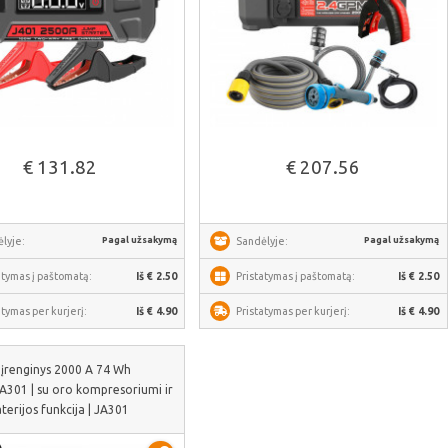
Žiūrėti daugiau
Žiūrėti daugiau
€ 131.82
€ 207.56
Pagal užsakymą
Pagal užsakymą
lyje:
Sandėlyje:
atymas į paštomatą:
Iš € 2.50
Pristatymas į paštomatą:
Iš € 2.50
atymas per kurjerį:
Iš € 4.90
Pristatymas per kurjerį:
Iš € 4.90
įrenginys 2000 A 74 Wh
A301 | su oro kompresoriumi ir
aterijos funkcija | JA301