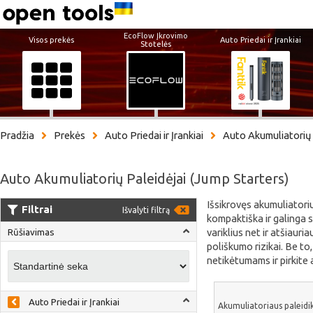
EcoFlow Įkrovimo
Visos prekės
Auto Priedai ir Įrankiai
Stotelės
Pradžia
Prekės
Auto Priedai ir Įrankiai
Auto Akumuliatorių 
Auto Akumuliatorių Paleidėjai (Jump Starters)
Išsikrovęs akumuliatoriu
Filtrai
Išvalyti filtrą
kompaktiška ir galinga s
variklius net ir atšiauri
Rūšiavimas
poliškumo rizikai. Be to
netikėtumams ir pirkite
Auto Priedai ir Įrankiai
Akumuliatoriaus paleidi