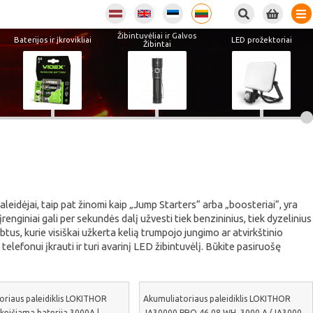
Žibintuvėliai ir Galvos
Baterijos ir įkrovikliai
LED prožektoriai
Žibintai
eidėjai, taip pat žinomi kaip „Jump Starters“ arba „boosteriai“, yra
nginiai gali per sekundės dalį užvesti tiek benzininius, tiek dyzelinius
ybtus, kurie visiškai užkerta kelią trumpojo jungimo ar atvirkštinio
elefonui įkrauti ir turi avarinį LED žibintuvėlį. Būkite pasiruošę
oriaus paleidiklis LOKITHOR
Akumuliatoriaus paleidiklis LOKITHOR
keičiama baterija 3000A |
JA30000 PRO 46.08 WH, 3000 A (JA3000