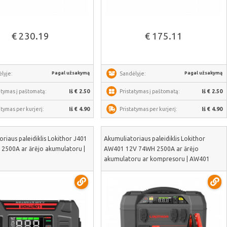
Žiūrėti daugiau
Žiūrėti daugiau
€ 230.19
€ 175.11
Pagal užsakymą
Pagal užsakymą
lyje:
Sandėlyje:
atymas į paštomatą:
Iš € 2.50
Pristatymas į paštomatą:
Iš € 2.50
atymas per kurjerį:
Iš € 4.90
Pristatymas per kurjerį:
Iš € 4.90
riaus paleidiklis Lokithor J401
Akumuliatoriaus paleidiklis Lokithor
2500A ar ārējo akumulatoru |
AW401 12V 74WH 2500A ar ārējo
akumulatoru ar kompresoru | AW401