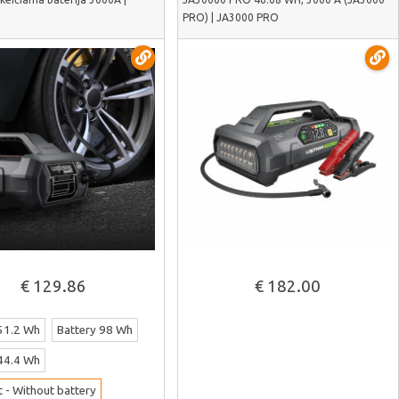
PRO) | JA3000 PRO
€ 129.86
€ 182.00
Žiūrėti daugiau
Žiūrėti daugiau
 51.2 Wh
Battery 98 Wh
 44.4 Wh
t - Without battery