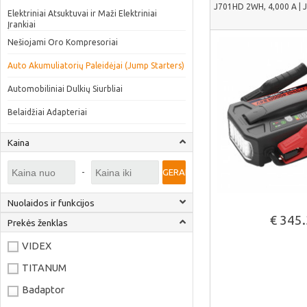
J701HD 2WH, 4,000 A |
Elektriniai Atsuktuvai ir Maži Elektriniai
Įrankiai
Nešiojami Oro Kompresoriai
Auto Akumuliatorių Paleidėjai (Jump Starters)
Automobiliniai Dulkių Siurbliai
Belaidžiai Adapteriai
Kaina
-
GERAI
Nuolaidos ir funkcijos
€ 345
Prekės ženklas
Žiūrėti daug
VIDEX
TITANUM
Badaptor