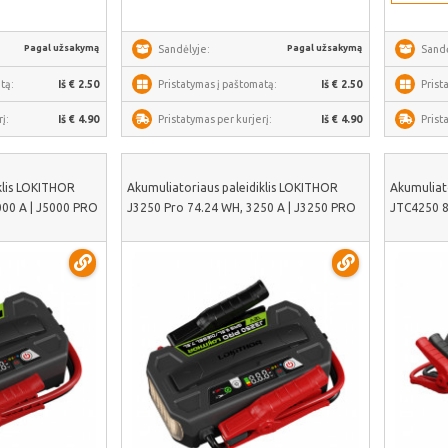
Pagal užsakymą
Pagal užsakymą
Sandėlyje:
Sandė
tą:
Iš € 2.50
Pristatymas į paštomatą:
Iš € 2.50
Prist
į:
Iš € 4.90
Pristatymas per kurjerį:
Iš € 4.90
Prist
klis LOKITHOR
Akumuliatoriaus paleidiklis LOKITHOR
Akumuliat
00 A | J5000 PRO
J3250 Pro 74.24 WH, 3250 A | J3250 PRO
JTC4250 8