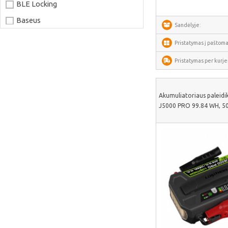
BLE Locking
Baseus
Sandėlyje:
Joyroom
Pristatymas į paštoma
LaserPecker
Pristatymas per kurjer
xTool
Artillery
Akumuliatoriaus paleidi
Creality
J5000 PRO 99.84 WH, 50
AnyCubic
Elegoo
Sonoff
Shelly
Flextail
NexTool
Blitzwolf