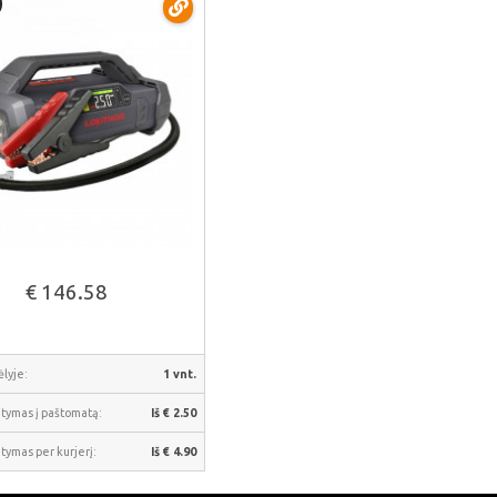
Žiūrėti daugiau
€ 146.58
lyje:
1 vnt.
atymas į paštomatą:
Iš € 2.50
atymas per kurjerį:
Iš € 4.90