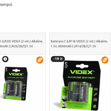
mpingui).
D (LR20) VIDEX (2 vnt.) Alkaline,
Baterijos C (LR14) VIDEX (2 vnt.) Alkaline,
00mAh | LR20/2B/D/1.5V
1.5V, 8000mAh | LR14/2B/C/1.5V
-19