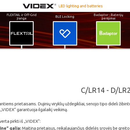
LED lighting and batteries
FLEXTAIL ir Off-Grid
Badaptor - Baterijų
BLE Locking
Įranga
perėjimai
C/LR14 - D/LR
ntiems prietaisams. Dujinių viryklių uždegikliai, senojo tipo dideli žibin
 „VIDEX“ garantuoja ilgalaikį veikimą.
erta pirkti iš „VIDEX“:
ne“ galia:
Maitina prietaisus, reikalaujančius didelės srovės be greit