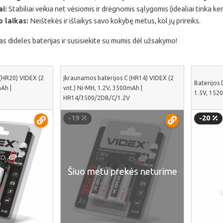
i:
Stabiliai veikia net vėsiomis ir drėgnomis sąlygomis (idealiai tinka ke
o laikas:
Neištekės ir išlaikys savo kokybę metus, kol jų prireiks.
s dideles baterijas ir susisiekite su mumis dėl užsakymo!
(HR20) VIDEX (2
Įkraunamos baterijos C (HR14) VIDEX (2
Baterijos 
mAh |
vnt.) Ni-MH, 1.2V, 3500mAh |
1.5V, 152
HR14/3500/2DB/C/1.2V
-19
-20
Šiuo metu prekės neturime