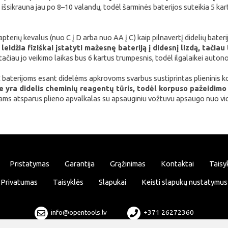
u išsikrauna jau po 8–10 valandų, todėl šarminės baterijos suteikia 5 k
pterių kevalus (nuo C į D arba nuo AA į C) kaip pilnavertį didelių bateri
leidžia fiziškai įstatyti mažesnę bateriją į didesnį lizdą, tačia
tačiau jo veikimo laikas bus 6 kartus trumpesnis, todėl ilgalaikei autono
C baterijoms esant didelėms apkrovoms svarbus sustiprintas plieninis 
se yra didelis cheminių reagentų tūris, todėl korpuso pažeidi
ms atsparus plieno apvalkalas su apsauginiu vožtuvu apsaugo nuo vidin
Pristatymas
Garantija
Grąžinimas
Kontaktai
Taisy
Privatumas
Taisyklės
Slapukai
Keisti slapukų nustatymus
info@opentools.lv
+371 26272360