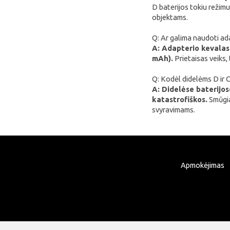
D baterijos tokiu režim
xTool
objektams.
Artillery
Q: Ar galima naudoti ada
Creality
A: Adapterio kevalas 
mAh).
Prietaisas veiks, 
AnyCubic
Q: Kodėl didelėms D ir 
Elegoo
A: Didelėse baterijo
Sonoff
katastrofiškos.
Smūgia
svyravimams.
Shelly
Flextail
NexTool
Blitzwolf
Apmokėjimas
Puluz
Deerma
AMZchef
HiBREW