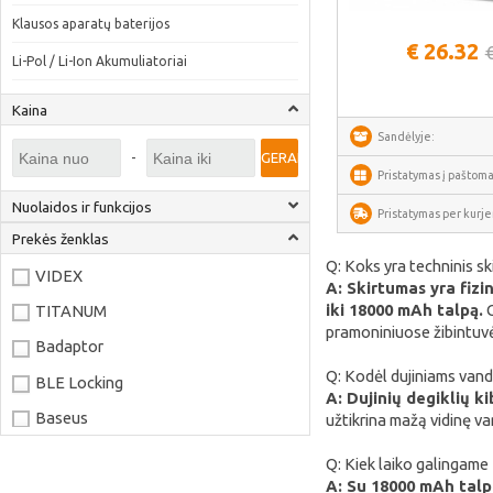
Žiūrėti daug
Klausos aparatų baterijos
€ 26.32
Li-Pol / Li-Ion Akumuliatoriai
Kaina
Sandėlyje:
-
GERAI
Pristatymas į paštoma
Nuolaidos ir funkcijos
Pristatymas per kurjer
Prekės ženklas
Q: Koks yra techninis sk
VIDEX
A: Skirtumas yra fizi
iki 18000 mAh talpą.
C
TITANUM
pramoniniuose žibintuvė
Badaptor
Q: Kodėl dujiniams vand
BLE Locking
A: Dujinių degiklių k
Baseus
užtikrina mažą vidinę va
Joyroom
Q: Kiek laiko galingame
A: Su 18000 mAh talp
LaserPecker