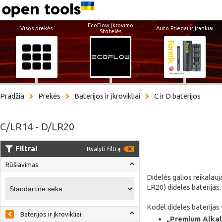
EcoFlow Įkrovimo
Visos prekės
Auto Priedai ir Įrankiai
Stotelės
Pradžia
Prekės
Baterijos ir įkrovikliai
C ir D baterijos
C/LR14 - D/LR20
Filtrai
Išvalyti filtrą
Rūšiavimas
Didelės galios reikalauja
LR20) dideles baterijas.
Kodėl dideles baterijas v
Baterijos ir įkrovikliai
„Premium Alkali