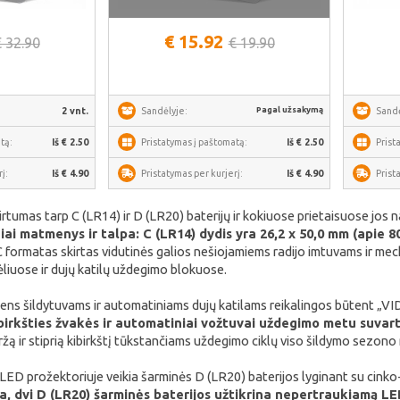
iau
€ 15.92
€ 32.90
€ 19.90
Pagal užsakymą
2 vnt.
Sandėlyje:
Sandė
tą:
Iš € 2.50
Pristatymas į paštomatą:
Iš € 2.50
Prist
į:
Iš € 4.90
Pristatymas per kurjerį:
Iš € 4.90
Prist
irtumas tarp C (LR14) ir D (LR20) baterijų ir kokiuose prietaisuose jos
niai matmenys ir talpa: C (LR14) dydis yra 26,2 x 50,0 mm (apie
 formatas skirtas vidutinės galios nešiojamiems radijo imtuvams ir m
liuose ir dujų katilų uždegimo blokuose.
ens šildytuvams ir automatiniams dujų katilams reikalingos būtent „
ibirkšties žvakės ir automatiniai vožtuvai uždegimo metu suvart
ržą ir stiprią kibirkštį tūkstančiams uždegimo ciklų viso šildymo sezono 
 LED prožektoriuje veikia šarminės D (LR20) baterijos lyginant su cink
a, dvi D (LR20) šarminės baterijos užtikrina nepertraukiamą LE