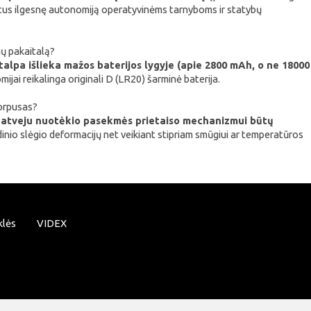
artus ilgesnę autonomiją operatyvinėms tarnyboms ir statybų
jų pakaitalą?
u talpa išlieka mažos baterijos lygyje (apie 2800 mAh, o ne 18000
mijai reikalinga originali D (LR20) šarminė baterija.
korpusas?
mo atveju nuotėkio pasekmės prietaiso mechanizmui būtų
io slėgio deformacijų net veikiant stipriam smūgiui ar temperatūros
klės
VIDEX