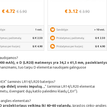
Žiūrėti daugiau
Žiūrėti daugiau
€ 4.72
€ 3.12
€ 5.90
€ 3.90
lyje:
1 vnt.
Sandėlyje:
> 10 vnt.
atymas į paštomatą:
Iš € 2.50
Pristatymas į paštomatą:
Iš € 2.50
atymas per kurjerį:
Iš € 4.90
Pristatymas per kurjerį:
Iš € 4.90
 naudojamos?
 8000 mAh), o D (LR20) matmenys yra 34,2 x 61,5 mm, pasiekiantys
echanizmams, tuo tarpu D elementai naudojami galinguose
VIDEX“ šarminės LR14/LR20 baterijos?
oja didelį srovės impulsą.
„“ šarminiai LR14/LR20 elementai
metu, išvengiant dujų katilo paleidimo klaidų („Err“).
o-anglies elementais?
D prožektoriaus veikimą iki 40–60 valandų.
Įprastos cinko-anglies