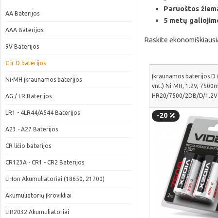
Paruoštos žiema
AA Baterijos
5 metų galiojim
AAA Baterijos
Raskite ekonomiškiausia
9V Baterijos
C ir D baterijos
Įkraunamos baterijos D 
Ni-MH Įkraunamos baterijos
vnt.) Ni-MH, 1.2V, 7500
HR20/7500/2DB/D/1.2V
AG / LR Baterijos
LR1 - 4LR44/A544 Baterijos
-20
A23 - A27 Baterijos
CR ličio baterijos
CR123A - CR1 - CR2 Baterijos
Li-Ion Akumuliatoriai (18650, 21700)
Akumuliatorių Įkrovikliai
LIR2032 Akumuliatoriai