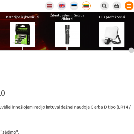
Žibintuvėliai ir Galvos
Baterijos ir įkrovikliai
LED prožektoriai
Žibintai
20
tuvėliai ir nešiojami radijo imtuvai dažnai naudoja C arba D tipo (LR14 /
o "sėdimo".