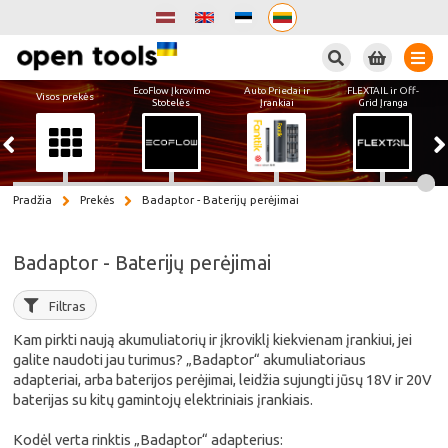
Paieška
EcoFlow Įkrovimo
Auto Priedai ir
FLEXTAIL ir Off-
Visos prekės
Stotelės
Įrankiai
Grid Įranga
Pradžia
Prekės
Badaptor - Baterijų perėjimai
Badaptor - Baterijų perėjimai
Filtras
Kam pirkti naują akumuliatorių ir įkroviklį kiekvienam įrankiui, jei
galite naudoti jau turimus? „Badaptor“ akumuliatoriaus
adapteriai, arba baterijos perėjimai, leidžia sujungti jūsų 18V ir 20V
baterijas su kitų gamintojų elektriniais įrankiais.
Kodėl verta rinktis „Badaptor“ adapterius: