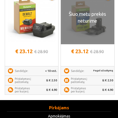
sunkiosios serijos statybiniais
namų įrankiams | BADAPTOR-
įrankiais | BADAPTOR-DEW-MIL-
BOS-RYO-BX
Šiuo metu prekės
BX
neturime
€ 23.12
€ 23.12
€ 28.90
€ 28.90
Pagal užsakymą
< 10 vnt.
Sandėlyje:
Sandėlyje:
Pristatymas į
Pristatymas į
Iš € 2.50
Iš € 2.50
paštomatą:
paštomatą:
Pristatymas
Pristatymas
Iš € 4.90
Iš € 4.90
per kurjerį:
per kurjerį:
Pirkėjams
Apmokėjimas