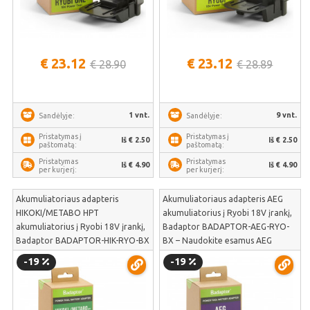
€ 23.12
€ 23.12
€ 28.90
€ 28.89
1 vnt.
9 vnt.
Sandėlyje:
Sandėlyje:
Pristatymas į
Pristatymas į
Iš € 2.50
Iš € 2.50
paštomatą:
paštomatą:
Pristatymas
Pristatymas
Iš € 4.90
Iš € 4.90
per kurjerį:
per kurjerį:
Akumuliatoriaus adapteris
Akumuliatoriaus adapteris AEG
HIKOKI/METABO HPT
akumuliatorius į Ryobi 18V įrankį,
akumuliatorius į Ryobi 18V įrankį,
Badaptor BADAPTOR-AEG-RYO-
Badaptor BADAPTOR-HIK-RYO-BX
BX – Naudokite esamus AEG
– Perkelkite galingą HiKOKI ir
akumuliatorius plačioje Ryobi
-19
-19
Metabo HPT akumuliatorių
ONE+ sodo ir remonto įrankių
energiją į Ryobi 18V ONE+
serijoje | BADAPTOR-AEG-RYO-BX
ekosistemą | BADAPTOR-HIK-RYO-
BX