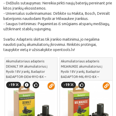
- Didžiulis sutaupymas: Nereikia pirkti naujų baterijų pereinant prie
kitos įrankių ekosistemos.
- Universalus suderinamumas: Dirbkite su Makita, Bosch, DeWalt
baterijomis naudodami Ryobi ar Milwaukee įrankius.
- Saugus tvirtinimas: Pagamintas iš smūgiams atsparių medžiagų,
užtikrinant stabilų sujungimą.
Svarbu: Adapteris skirtas tik įrankio maitinimui, jo negalima
naudoti pačių akumuliatorių įkrovimui. Rinkitės protingai,
taupykite vietą ir užsisakykite opentools.lv!
Akumuliatoriaus adapteris
Akumuliatoriaus adapteris
DEWALT XR akumuliatorius į
MILWAUKEE akumuliatorius į
Ryobi 18V įrankį, Badaptor
Ryobi 18V įrankį, Badaptor
BADAPTOR-DEW-RYO-BX –
BADAPTOR-MIL-RYO-BX –
Naudokite DeWALT XR ličio
Naudokite Milwaukee M18
-19
-19
akumuliatorius Ryobi 18V ONE+
akumuliatorių galią Ryobi 18V
sodo technikai maitinti |
ONE+ sodo įrankiams valdyti |
BADAPTOR-DEW-RYO-BX
BADAPTOR-MIL-RYO-BX