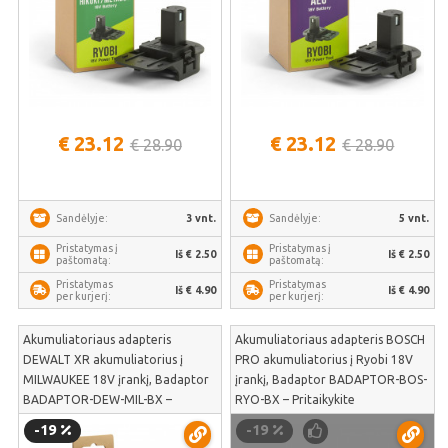
€ 23.12
€ 23.12
€ 28.90
€ 28.90
3 vnt.
5 vnt.
Sandėlyje:
Sandėlyje:
Pristatymas į
Pristatymas į
Iš € 2.50
Iš € 2.50
paštomatą:
paštomatą:
Pristatymas
Pristatymas
Iš € 4.90
Iš € 4.90
per kurjerį:
per kurjerį:
Akumuliatoriaus adapteris
Akumuliatoriaus adapteris BOSCH
DEWALT XR akumuliatorius į
PRO akumuliatorius į Ryobi 18V
MILWAUKEE 18V įrankį, Badaptor
įrankį, Badaptor BADAPTOR-BOS-
BADAPTOR-DEW-MIL-BX –
RYO-BX – Pritaikykite
Sujunkite DeWALT XR
profesionalius Bosch Blue serijos
-19
-19
akumuliatorius su Milwaukee M18
akumuliatorius Ryobi 18V sodo ir