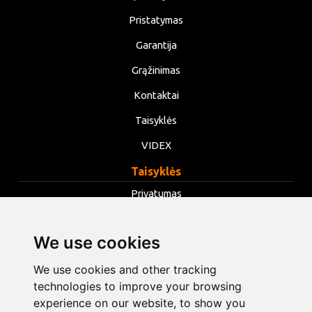
Pristatymas
Garantija
Grąžinimas
Kontaktai
Taisyklės
VIDEX
Taisyklės
Privatumas
Taisyklės
We use cookies
Slapukai
Keisti slapukų nustatymus
We use cookies and other tracking
technologies to improve your browsing
experience on our website, to show you
info@opentools.lv
+371 26272360