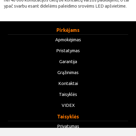
ypač svarbu esant didelėms paleidimo srovėms LED apšvietime.
Pirkėjams
Apmokėjimas
Pristatymas
Garantija
Grąžinimas
Kontaktai
Taisyklės
VIDEX
Taisyklės
Privatumas