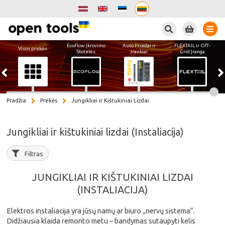
Paieška
EcoFlow Įkrovimo
Auto Priedai ir
FLEXTAIL ir Off-
Visos prekės
Stotelės
Įrankiai
Grid Įranga
Pradžia
Prekės
Jungikliai ir Kištukiniai Lizdai
Jungikliai ir kištukiniai lizdai (Instaliacija)
Filtras
JUNGIKLIAI IR KIŠTUKINIAI LIZDAI
(INSTALIACIJA)
Elektros instaliacija yra jūsų namų ar biuro „nervų sistema“.
Didžiausia klaida remonto metu – bandymas sutaupyti kelis