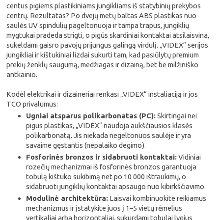
centus pigiems plastikiniams jungikliams iš statybinių prekybos
centrų. Rezultatas? Po dvejų metų baltas ABS plastikas nuo
saulės UV spindulių pageltonuoja ir tampa trapus, jungiklių
mygtukai pradeda strigti, o pigūs skardiniai kontaktai atsilaisvina,
sukeldami gaisro pavojų prijungus galingą virdulį. „VIDEX“ serijos
jungikliai ir kištukiniai lizdai sukurti tam, kad pasiūlytų premium
prekių ženklų saugumą, medžiagas ir dizainą, bet be milžiniško
antkainio.
Kodėl elektrikai ir dizaineriai renkasi „VIDEX“ instaliaciją ir jos
TCO privalumus:
Ugniai atsparus polikarbonatas (PC):
Skirtingai nei
pigus plastikas, „VIDEX“ naudoja aukščiausios klasės
polikarbonatą. Jis niekada negeltonuos saulėje ir yra
savaime gęstantis (nepalaiko degimo).
Fosforinės bronzos ir sidabruoti kontaktai:
Vidiniai
rozečių mechanizmai iš fosforinės bronzos garantuoja
tobulą kištuko sukibimą net po 10 000 ištraukimų, o
sidabruoti jungiklių kontaktai apsaugo nuo kibirkščiavimo.
Modulinė architektūra:
Laisvai kombinuokite reikiamus
mechanizmus ir įstatykite juos į 1–5 vietų rėmelius
vertikaliai arba horizontaliai, sukurdami tobulai lygius