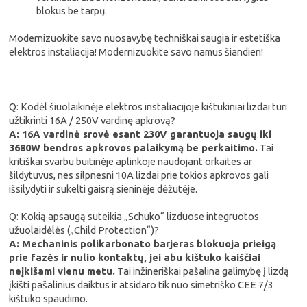
blokus be tarpų.
Modernizuokite savo nuosavybę techniškai saugia ir estetiška
elektros instaliacija! Modernizuokite savo namus šiandien!
Q: Kodėl šiuolaikinėje elektros instaliacijoje kištukiniai lizdai turi
užtikrinti 16A / 250V vardinę apkrovą?
A: 16A vardinė srovė esant 230V garantuoja saugų iki
3680W bendros apkrovos palaikymą be perkaitimo.
Tai
kritiškai svarbu buitinėje aplinkoje naudojant orkaites ar
šildytuvus, nes silpnesni 10A lizdai prie tokios apkrovos gali
išsilydyti ir sukelti gaisrą sieninėje dėžutėje.
Q: Kokią apsaugą suteikia „Schuko“ lizduose integruotos
užuolaidėlės („Child Protection“)?
A: Mechaninis polikarbonato barjeras blokuoja prieigą
prie fazės ir nulio kontaktų, jei abu kištuko kaiščiai
neįkišami vienu metu.
Tai inžineriškai pašalina galimybę į lizdą
įkišti pašalinius daiktus ir atsidaro tik nuo simetriško CEE 7/3
kištuko spaudimo.