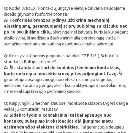
Q: Kodėl „VIDEX“ kontaktų jungtyse vietoje žalvario naudojama
didelio grynumo fosforinė bronza?
A: Fosforinės bronzos lydinys užtikrina mechaninį
elastingumą, garantuojantį stiprų sukibimą su kištuku net
po 10 000 įkišimo ciklų.
Skirtingai nei žalvaris, kuris laikui bėgant
atsilaisvina, ši medžiaga išlaiko minimalią pereinamąją varžą ir
sumažina mechanizmo kaitimą esant maksimaliai apkrovai.
Q: Koks yra inžinerinis pagrindas naudoti CEE 7/3 („Schuko“)
standartą Baltijos regione?
A: Šis standartas turi du šoninius įžeminimo kontaktus,
kurie nukreipia nuotėkio srovę prieš prijungiant fazę.
Ši
geometrija apsaugo žmogų nuo elektros smūgio sugedus
metalinio korpuso įrangai, akimirksniu aktyvuojant nuotėkio relę,
ir nereikalauja trečiojo įžeminimo kaiščio.
Q: Kaip jungiklių mechanizmuose įmontuota sidabro (AgNi) danga
veikia jų komutacinį resursą?
A: Sidabro lydinio kontaktiniai taškai apsaugo nuo
kontaktų sukepimo ir oksidacijos dėl įjungimo metu
atsirandančios elektros kibirkšties.
Tai garantuoja daugiau
nei 40 000 komutacijos ciklų be kontaktų varžos padidėjimo, o tai