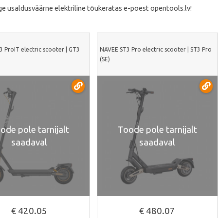
ge usaldusväärne elektriline tõukeratas e-poest opentools.lv!
 ProIT electric scooter | GT3
NAVEE ST3 Pro electric scooter | ST3 Pro
(SE)
ode pole tarnijalt
Toode pole tarnijalt
saadaval
saadaval
€ 420.05
€ 480.07