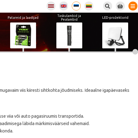
Taskulambid ja
Patareid ja laadijad
LED-prožektorid
Pealambid
mugavaim viis kiiresti sihtkohta jõudmiseks. Ideaalne igapäevaseks
e viia või auto pagasiruumis transportida.
aadimisega läbida märkimisväärseid vahemaid.
kkonda.