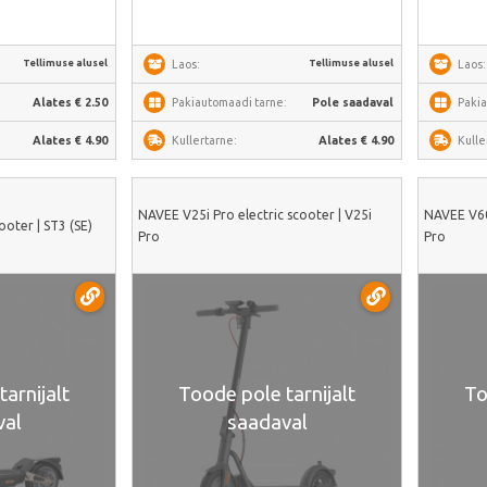
Tellimuse alusel
Tellimuse alusel
Laos:
Laos:
:
Alates € 2.50
Pakiautomaadi tarne:
Pole saadaval
Pakia
Alates € 4.90
Kullertarne:
Alates € 4.90
Kulle
NAVEE V25i Pro electric scooter | V25i
NAVEE V60i
ooter | ST3 (SE)
Pro
Pro
arnijalt
Toode pole tarnijalt
To
val
saadaval