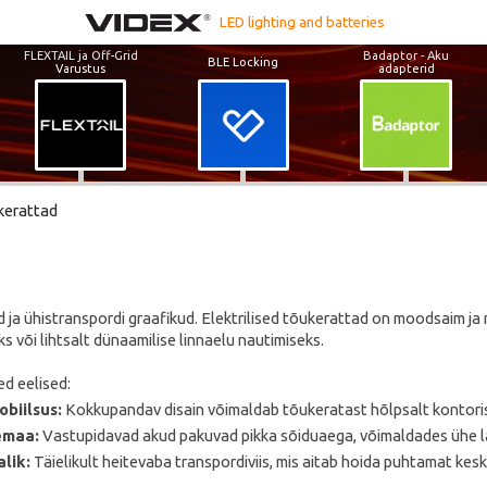
LED lighting and batteries
FLEXTAIL ja Off-Grid
Badaptor - Aku
BLE Locking
Varustus
adapterid
ukerattad
 ja ühistranspordi graafikud. Elektrilised tõukerattad on moodsaim ja 
ks või lihtsalt dünaamilise linnaelu nautimiseks.
d eelised:
biilsus:
Kokkupandav disain võimaldab tõukeratast hõlpsalt kontoriss
emaa:
Vastupidavad akud pakuvad pikka sõiduaega, võimaldades ühe l
lik:
Täielikult heitevaba transpordiviis, mis aitab hoida puhtamat kes