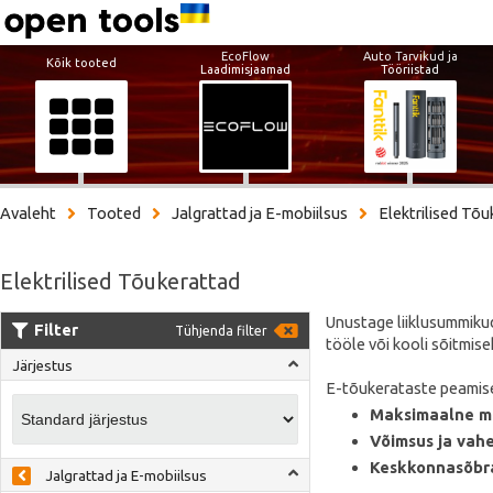
EcoFlow
Auto Tarvikud ja
Kõik tooted
Laadimisjaamad
Tööriistad
Avaleht
Tooted
Jalgrattad ja E-mobiilsus
Elektrilised Tõ
Elektrilised Tõukerattad
Unustage liiklusummikud
Filter
Tühjenda filter
tööle või kooli sõitmise
Järjestus
E-tõukerataste peamise
Maksimaalne mo
Võimsus ja vah
Keskkonnasõbra
Jalgrattad ja E-mobiilsus