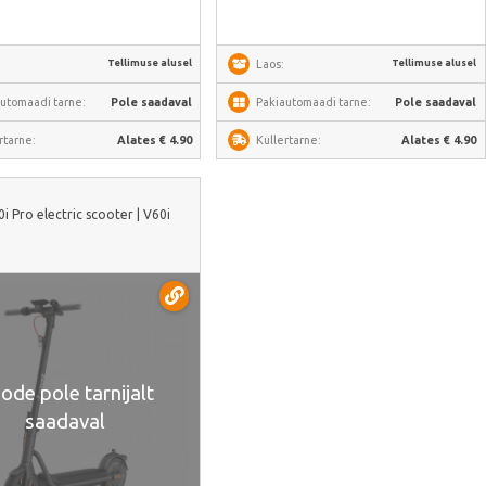
Tellimuse alusel
Tellimuse alusel
Laos:
utomaadi tarne:
Pole saadaval
Pakiautomaadi tarne:
Pole saadaval
rtarne:
Alates € 4.90
Kullertarne:
Alates € 4.90
 Pro electric scooter | V60i
ode pole tarnijalt
saadaval