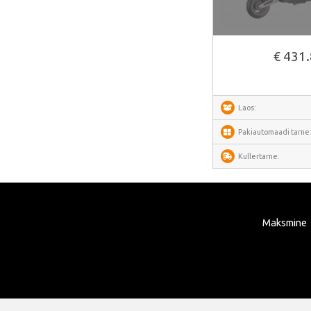
AMZchef
HiBREW
IsEasy
€ 431
HOTO
Meross
Laos:
Dorosin
Pakiautomaadi tarne
Lokithor
Kullertarne:
Carlinkit
Ancel
Habotest
Maksmine
Ottocast
SUNTEK
Arzopa
Perlegear