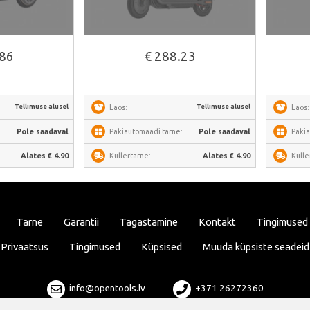
.86
€ 288.23
Tellimuse alusel
Tellimuse alusel
Laos:
Laos:
:
Pole saadaval
Pakiautomaadi tarne:
Pole saadaval
Pakia
Alates € 4.90
Kullertarne:
Alates € 4.90
Kulle
Tarne
Garantii
Tagastamine
Kontakt
Tingimused
Privaatsus
Tingimused
Küpsised
Muuda küpsiste seadeid
info@opentools.lv
+371 26272360