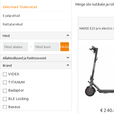
Minge üle nutikale ja r
Elektrilised Tõukerattad
E-jalgrattad
Rattatarvikud
NAVEE E25 pro electric 
Hind
-
OLGU
Allahindlused ja funktsioonid
Bränd
VIDEX
TITANUM
Badaptor
BLE Locking
Vaata lähem
Baseus
€ 240