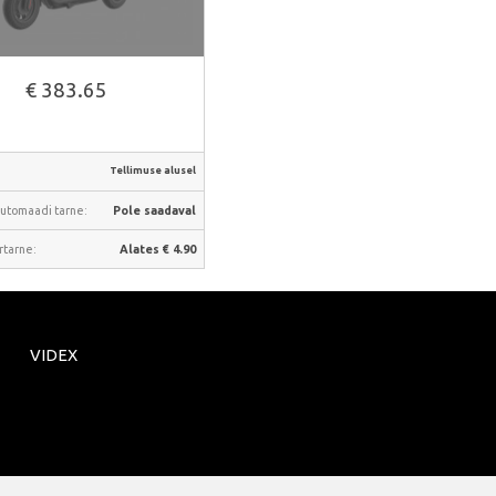
€ 383.65
Tellimuse alusel
utomaadi tarne:
Pole saadaval
rtarne:
Alates € 4.90
VIDEX