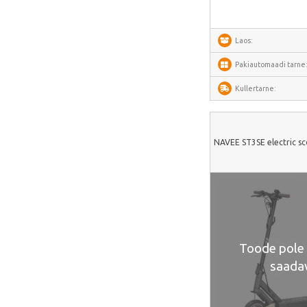
Joyroom
LaserPecker
Laos:
xTool
Pakiautomaadi tarne
Artillery
Kullertarne:
Creality
AnyCubic
Elegoo
NAVEE ST3SE electric sc
Sonoff
Shelly
Flextail
NexTool
Blitzwolf
Toode pole t
saada
Puluz
Deerma