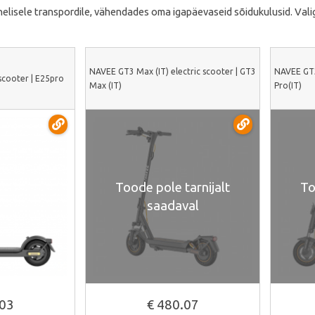
ohelisele transpordile, vähendades oma igapäevaseid sõidukulusid. Vali
NAVEE GT3 Max (IT) electric scooter | GT3
NAVEE GT3
scooter | E25pro
Max (IT)
Pro(IT)
Toode pole tarnijalt
To
saadaval
alt
.03
€ 480.07