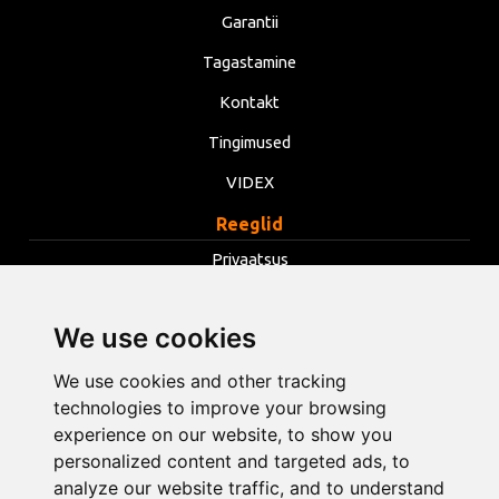
Garantii
Tagastamine
Kontakt
Tingimused
VIDEX
Reeglid
Privaatsus
Tingimused
We use cookies
Küpsised
We use cookies and other tracking
Muuda küpsiste seadeid
technologies to improve your browsing
experience on our website, to show you
info@opentools.lv
+371 26272360
personalized content and targeted ads, to
analyze our website traffic, and to understand