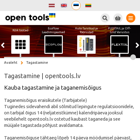
Otsi
EcoFlow
Auto Tarvikud ja
FLEXTAIL ja Off-
Kõik tooted
Laadimisjaamad
Tööriistad
Grid Varustus
Avaleht
Tagastamine
Tagastamine | opentools.lv
Kauba tagastamine ja taganemisõigus
Taganemisõigus eraisikutele (Tarbijatele)
Tuginedes sidevahendi abil sõlmitud lepingute regulatsioonidele,
on tarbijal õigus 14 (neljateistkümne) kalendripäeva jooksul
veebilehelt opentools.lv ostetud kaubast taganeda ja see
müüjale tagastada põhjust avaldamata.
Taganemisõiguse tähtaeg lõpeb 14 päeva möödumisel päevast,