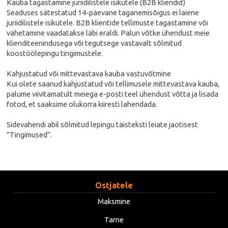
Kauba tagastamine juriidilistele isikutele (B2B kliendid)
Seaduses sätestatud 14-päevane taganemisõigus ei laiene
juriidilistele isikutele. B2B klientide tellimuste tagastamine või
vahetamine vaadatakse läbi eraldi. Palun võtke ühendust meie
klienditeenindusega või tegutsege vastavalt sõlmitud
koostöölepingu tingimustele.
Kahjustatud või mittevastava kauba vastuvõtmine
Kui olete saanud kahjustatud või tellimusele mittevastava kauba,
palume viivitamatult meiega e-posti teel ühendust võtta ja lisada
fotod, et saaksime olukorra kiiresti lahendada.
Sidevahendi abil sõlmitud lepingu täisteksti leiate jaotisest
"Tingimused".
Ostjatele
Maksmine
Tarne