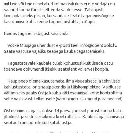
mil teie või teie nimetatud kolmas isik (kes ei ole vedaja) on
saanud kauba füüsiliselt enda valdusesse. Tähtajast
kinnipidamiseks piisab, kui saadate teate taganemisõiguse
kasutamise kohta enne taganemistähtaja lõppu.
Kuidas taganemisõigust kasutada:
Võtke Müüjaga ühendust e-posti teel:
info@opentools.lv
.
Saate vastuse vajaliku teabega kauba tagastamiseks.
Tagastatavale kaubale tuleb kohustuslikult lisada ostu
tõendava dokumendi (tšekk, saateleht või arve) koopia.
Kaup peab olema kasutamata, ilma visuaalsete ja tehniliste
kahjustusteta, originaalpakendis ja täiskomplektne. Vaidluste
vältimiseks peaks Ostja kauba kättesaamisel kohe kontrollima
selle vastavust tellimusele (värv, nimetus ja muud parameetrid).
Ostusumma tagastatakse 14 päeva jooksul pärast kauba lattu
jõudmist ja selle seisukorra kontrollimist. Kauba tagastamisega
seotud transpordikulud katab ostja.