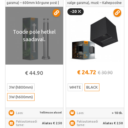
gaisma) – 600mm kõrgune post |
valge gaisma), must – Kahepoolne
VL-AR05-03062S
valgusvihk | VL-AR04-062B
-20
Toode pole hetkel
saadaval.
€ 24.72
€ 30.90
€ 44.90
3W (h800mm)
WHITE
BLACK
3W (h600mm)
Tellimuse alusel
> 10 tk.
Laos:
Laos:
Pakiautomaadi
Pakiautomaadi
Alates € 2.50
Alates € 2.50
tarne:
tarne: