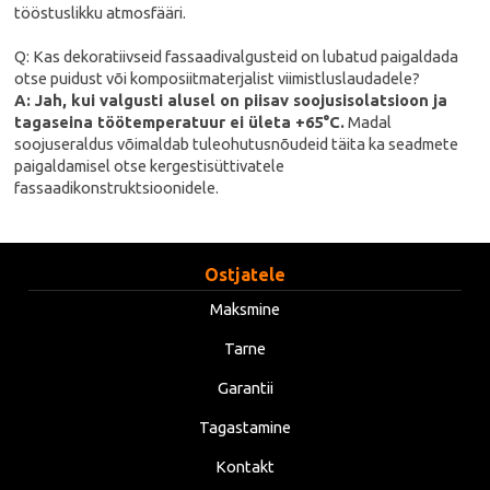
tööstuslikku atmosfääri.
Q: Kas dekoratiivseid fassaadivalgusteid on lubatud paigaldada
otse puidust või komposiitmaterjalist viimistluslaudadele?
A: Jah, kui valgusti alusel on piisav soojusisolatsioon ja
tagaseina töötemperatuur ei ületa +65°C.
Madal
soojuseraldus võimaldab tuleohutusnõudeid täita ka seadmete
paigaldamisel otse kergestisüttivatele
fassaadikonstruktsioonidele.
Ostjatele
Maksmine
Tarne
Garantii
Tagastamine
Kontakt