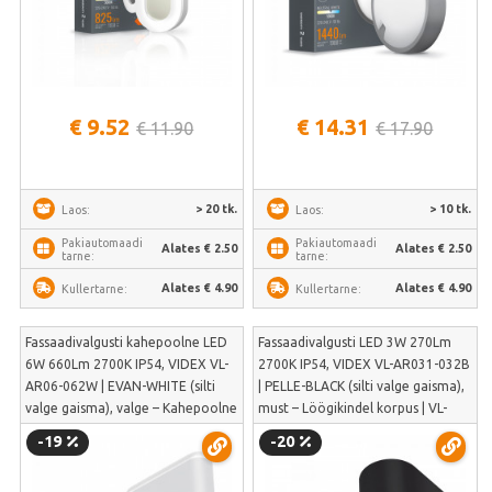
€ 9.52
€ 14.31
€ 11.90
€ 17.90
> 20 tk.
> 10 tk.
Laos:
Laos:
Pakiautomaadi
Pakiautomaadi
Alates € 2.50
Alates € 2.50
tarne:
tarne:
Alates € 4.90
Alates € 4.90
Kullertarne:
Kullertarne:
Fassaadivalgusti kahepoolne LED
Fassaadivalgusti LED 3W 270Lm
6W 660Lm 2700K IP54, VIDEX VL-
2700K IP54, VIDEX VL-AR031-032B
AR06-062W | EVAN-WHITE (silti
| PELLE-BLACK (silti valge gaisma),
valge gaisma), valge – Kahepoolne
must – Löögikindel korpus | VL-
valgusvihk | VL-AR06-062W
AR031-032B
-19
-20