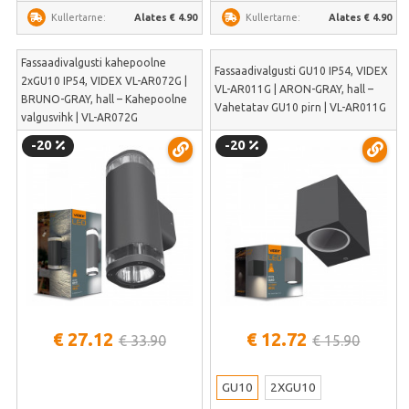
Alates € 4.90
Alates € 4.90
Kullertarne:
Kullertarne:
Fassaadivalgusti kahepoolne
Fassaadivalgusti GU10 IP54, VIDEX
2xGU10 IP54, VIDEX VL-AR072G |
VL-AR011G | ARON-GRAY, hall –
BRUNO-GRAY, hall – Kahepoolne
Vahetatav GU10 pirn | VL-AR011G
valgusvihk | VL-AR072G
-20
-20
€ 27.12
€ 12.72
€ 33.90
€ 15.90
GU10
2XGU10