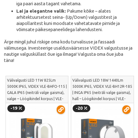
iga paari aasta tagant vahetama.
Lai ja elegantne valik:
Pakume kõike – alates
arhitektuursetest seina- (Up/Down) valgustitest ja
aiapollaritest kuni moodsate vahetatavate pirnide ja
võimsate päikesepaneelidega lahendusteni.
Ärge mingil juhul riskige oma kodu turvalisuse ja fassaadi
välimusega. Investeerige usaldusväärsesse VIDEX valgustusse ja
nautige valgusküllast õue iga ilmaga! Valgusta oma õue juba
täna!
Välivalgusti LED 11W 825Lm
Välivalgusti LED 18W 1440Lm
5000K IP65, VIDEX VLE-BHFO-115 |
5000K IP65, VIDEX VLE-BH12R-185
GALA IP65 (neitrāli valge gaisma),
| INGA IP65 (neitrāli valge gaisma),
valge – Löögikindel korpus | VLE-
hall – Löögikindel korpus | VLE-
BHFO-115
BH12R-185
-19
-20