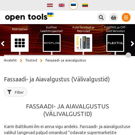
Otsi
EcoFlow
Auto Tarvikud ja
FLEXTAIL ja Off-
Kõik tooted
Laadimisjaamad
Tööriistad
Grid Varustus
Avaleht
Tooted
Fassaadi- ja aiavalgustus
Fassaadi- ja Aiavalgustus (Välivalgustid)
Filter
FASSAADI- JA AIAVALGUSTUS
(VÄLIVALGUSTID)
Karm Baltikumi ilm ei anna vigu andeks. Fassaadi- ja aiavalgustuse
valikul langevad paljud omanikud "odavate supermarketite