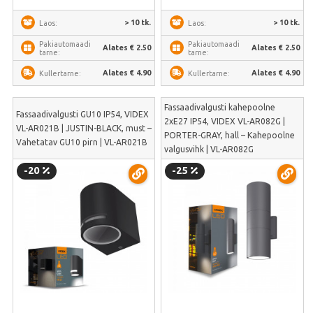
> 10 tk.
> 10 tk.
Laos:
Laos:
Pakiautomaadi
Pakiautomaadi
Alates € 2.50
Alates € 2.50
tarne:
tarne:
Alates € 4.90
Alates € 4.90
Kullertarne:
Kullertarne:
Fassaadivalgusti kahepoolne
Fassaadivalgusti GU10 IP54, VIDEX
2xE27 IP54, VIDEX VL-AR082G |
VL-AR021B | JUSTIN-BLACK, must –
PORTER-GRAY, hall – Kahepoolne
Vahetatav GU10 pirn | VL-AR021B
valgusvihk | VL-AR082G
-20
-25