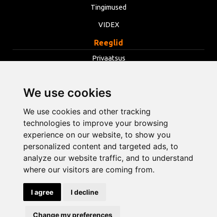
Tingimused
VIDEX
Reeglid
Privaatsus
Tingimused
We use cookies
Küpsised
Muuda küpsiste seadeid
We use cookies and other tracking
technologies to improve your browsing
experience on our website, to show you
info@opentools.lv
+371 26272360
personalized content and targeted ads, to
analyze our website traffic, and to understand
where our visitors are coming from.
Kaubanduspartner: varle.lt
I agree
I decline
Disain ja arendus
Change my preferences