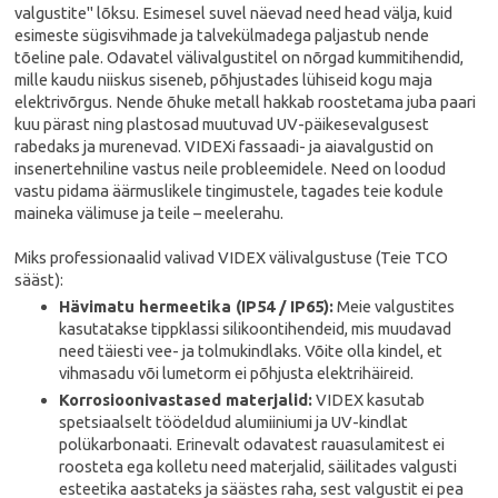
valgustite" lõksu. Esimesel suvel näevad need head välja, kuid
esimeste sügisvihmade ja talvekülmadega paljastub nende
tõeline pale. Odavatel välivalgustitel on nõrgad kummitihendid,
mille kaudu niiskus siseneb, põhjustades lühiseid kogu maja
elektrivõrgus. Nende õhuke metall hakkab roostetama juba paari
kuu pärast ning plastosad muutuvad UV-päikesevalgusest
rabedaks ja murenevad. VIDEXi fassaadi- ja aiavalgustid on
insenertehniline vastus neile probleemidele. Need on loodud
vastu pidama äärmuslikele tingimustele, tagades teie kodule
maineka välimuse ja teile – meelerahu.
Miks professionaalid valivad VIDEX välivalgustuse (Teie TCO
sääst):
Hävimatu hermeetika (IP54 / IP65):
Meie valgustites
kasutatakse tippklassi silikoontihendeid, mis muudavad
need täiesti vee- ja tolmukindlaks. Võite olla kindel, et
vihmasadu või lumetorm ei põhjusta elektrihäireid.
Korrosioonivastased materjalid:
VIDEX kasutab
spetsiaalselt töödeldud alumiiniumi ja UV-kindlat
polükarbonaati. Erinevalt odavatest rauasulamitest ei
roosteta ega kolletu need materjalid, säilitades valgusti
esteetika aastateks ja säästes raha, sest valgustit ei pea