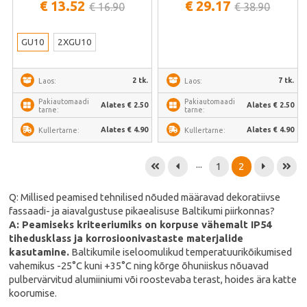
€ 13.52
€ 29.17
€ 16.90
€ 38.90
GU10
2XGU10
2 tk.
7 tk.
Laos:
Laos:
Pakiautomaadi
Pakiautomaadi
Alates € 2.50
Alates € 2.50
tarne:
tarne:
Alates € 4.90
Alates € 4.90
Kullertarne:
Kullertarne:
...
1
2
Q: Millised peamised tehnilised nõuded määravad dekoratiivse
fassaadi- ja aiavalgustuse pikaealisuse Baltikumi piirkonnas?
A: Peamiseks kriteeriumiks on korpuse vähemalt IP54
tihedusklass ja korrosioonivastaste materjalide
kasutamine.
Baltikumile iseloomulikud temperatuurikõikumised
vahemikus -25°C kuni +35°C ning kõrge õhuniiskus nõuavad
pulbervärvitud alumiiniumi või roostevaba terast, hoides ära katte
koorumise.