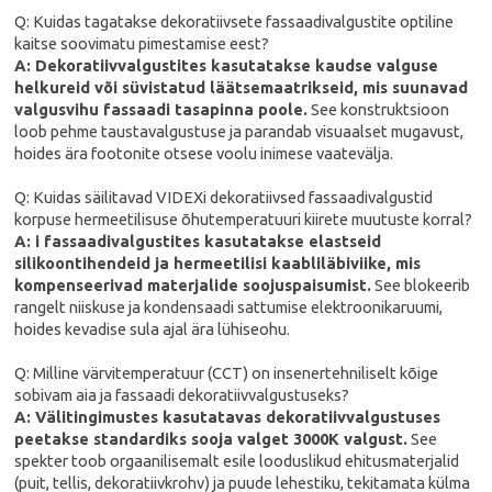
Q: Kuidas tagatakse dekoratiivsete fassaadivalgustite optiline
kaitse soovimatu pimestamise eest?
A: Dekoratiivvalgustites kasutatakse kaudse valguse
helkureid või süvistatud läätsemaatrikseid, mis suunavad
valgusvihu fassaadi tasapinna poole.
See konstruktsioon
loob pehme taustavalgustuse ja parandab visuaalset mugavust,
hoides ära footonite otsese voolu inimese vaatevälja.
Q: Kuidas säilitavad VIDEXi dekoratiivsed fassaadivalgustid
korpuse hermeetilisuse õhutemperatuuri kiirete muutuste korral?
A: i fassaadivalgustites kasutatakse elastseid
silikoontihendeid ja hermeetilisi kaabliläbiviike, mis
kompenseerivad materjalide soojuspaisumist.
See blokeerib
rangelt niiskuse ja kondensaadi sattumise elektroonikaruumi,
hoides kevadise sula ajal ära lühiseohu.
Q: Milline värvitemperatuur (CCT) on insenertehniliselt kõige
sobivam aia ja fassaadi dekoratiivvalgustuseks?
A: Välitingimustes kasutatavas dekoratiivvalgustuses
peetakse standardiks sooja valget 3000K valgust.
See
spekter toob orgaanilisemalt esile looduslikud ehitusmaterjalid
(puit, tellis, dekoratiivkrohv) ja puude lehestiku, tekitamata külma