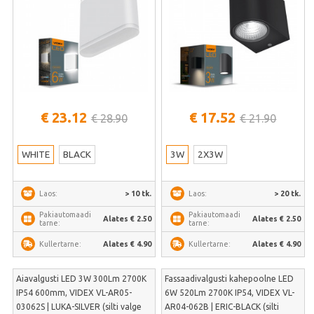
€ 23.12
€ 17.52
€ 28.90
€ 21.90
WHITE
BLACK
3W
2X3W
> 10 tk.
> 20 tk.
Laos:
Laos:
Pakiautomaadi
Pakiautomaadi
Alates € 2.50
Alates € 2.50
tarne:
tarne:
Alates € 4.90
Alates € 4.90
Kullertarne:
Kullertarne:
Aiavalgusti LED 3W 300Lm 2700K
Fassaadivalgusti kahepoolne LED
IP54 600mm, VIDEX VL-AR05-
6W 520Lm 2700K IP54, VIDEX VL-
03062S | LUKA-SILVER (silti valge
AR04-062B | ERIC-BLACK (silti