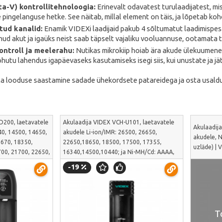
a-V) kontrollitehnoloogia:
Erinevalt odavatest turulaadijatest, mi
e pingelanguse hetke. See näitab, millal element on täis, ja lõpetab ko
tud kanalid:
Enamik VIDEXi laadijaid pakub 4 sõltumatut laadimispes
nud akut ja igaüks neist saab täpselt vajaliku vooluannuse, ootamata t
ntroll ja meelerahu:
Nutikas mikrokiip hoiab ära akude ülekuumen
hutu lahendus igapäevaseks kasutamiseks isegi siis, kui unustate ja jä
eta looduse saastamine sadade ühekordsete patareidega ja osta usaldusv
D200, laetavatele
Akulaadija VIDEX VCH-U101, laetavatele
Akulaadij
40, 14500, 14650,
akudele Li-ion/IMR: 26500, 26650,
akudele, 
7670, 18350,
22650,18650, 18500, 17500, 17355,
uzlāde) |
00, 21700, 22650,
16340,14500,10440; ja Ni-MH/Cd: AAAA,
a Ni-MH/Cd: АААА,
AAA, AA, A, SC, C | VCH-U101
-19
-UD200
T