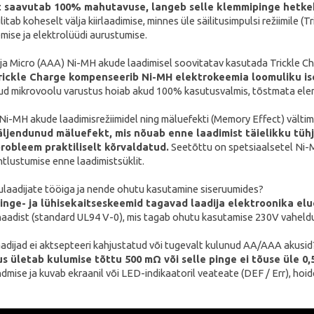
t saavutab 100% mahutavuse, langeb selle klemmipinge hetkek
litab koheselt välja kiirlaadimise, minnes üle säilitusimpulsi režiimil
ise ja elektrolüüdi aurustumise.
 ja Micro (AAA) Ni-MH akude laadimisel soovitatav kasutada Trickle C
rickle Charge kompenseerib Ni-MH elektrokeemia loomuliku ise
itud mikrovoolu varustus hoiab akud 100% kasutusvalmis, tõstmata ele
 Ni-MH akude laadimisrežiimidel ning mäluefekti (Memory Effect) vältim
äljendunud mäluefekt, mis nõuab enne laadimist täielikku tüh
robleem praktiliselt kõrvaldatud.
Seetõttu on spetsiaalsetel Ni-
tlustumise enne laadimistsüklit.
ulaadijate tööiga ja nende ohutu kasutamine siseruumides?
pinge- ja lühisekaitseskeemid tagavad laadija elektroonika elu
naadist (standard UL94 V-0), mis tagab ohutu kasutamise 230V vahel
adijad ei aktsepteeri kahjustatud või tugevalt kulunud AA/AAA akusid
us ületab kulumise tõttu 500 mΩ või selle pinge ei tõuse üle 0
dmise ja kuvab ekraanil või LED-indikaatoril veateate (DEF / Err), hoi