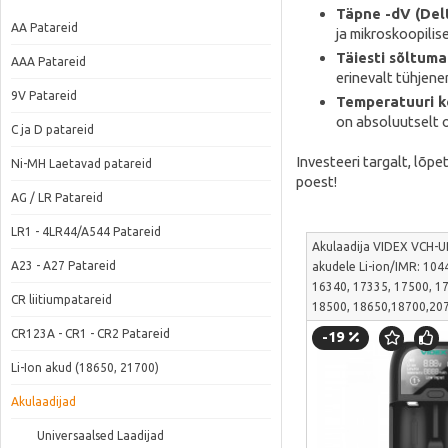
Täpne -dV (Delt
AA Patareid
ja mikroskoopilis
Täiesti sõltuma
AAA Patareid
erinevalt tühjene
9V Patareid
Temperatuuri ko
on absoluutselt o
C ja D patareid
Investeeri targalt, lõp
Ni-MH Laetavad patareid
poest!
AG / LR Patareid
LR1 - 4LR44/A544 Patareid
Akulaadija VIDEX VCH-U
A23 - A27 Patareid
akudele Li-ion/IMR: 104
16340, 17335, 17500, 1
CR liitiumpatareid
18500, 18650,18700,207
22700, 26500, 26650; j
CR123A - CR1 - CR2 Patareid
-19
ААА, АА, А, SC, C | VCH
Li-Ion akud (18650, 21700)
Akulaadijad
Universaalsed Laadijad