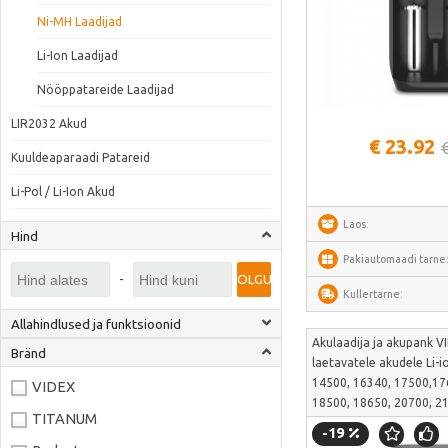
Ni-MH Laadijad
Li-Ion Laadijad
Nööppatareide Laadijad
Vaata lähem
LIR2032 Akud
€ 23.92
Kuuldeaparaadi Patareid
Li-Pol / Li-Ion Akud
Laos:
Hind
Pakiautomaadi tarne
-
OLGU
Kullertarne:
Allahindlused ja funktsioonid
Akulaadija ja akupank 
Bränd
laetavatele akudele Li-
14500, 16340, 17500,17
VIDEX
18500, 18650, 20700, 2
TITANUM
26500, 26650, 36250; j
-19
ААА, АА, А, SC,C, D | V