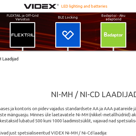
LED lighting and batteries
FLEXTAIL ja Off-Grid
Badaptor - Aku
BLE Locking
Varustus
adapterid
 Laadijad
NI-MH / NI-CD LAADIJA
ases ja kontoris on pidev vajadus standardsete AA ja AAA patareide järe
laste mänguasju. Minnes üle laetavatele Ni-MH (nikkel-metallhüdriid) 
 kestaksid lubatud 500 kuni 1000 laadimistsüklit, vajavad nad spetsial
ivad just spetsialiseeritud VIDEX Ni-MH / Ni-Cd laadija: