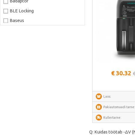
Badaptor
BLE Locking
Baseus
Joyroom
LaserPecker
xTool
Artillery
Vaata lähem
Creality
€ 30.32
AnyCubic
Elegoo
Laos:
Sonoff
Shelly
Pakiautomaadi tarne
Flextail
Kullertarne:
NexTool
Q: Kuidas töötab -ΔV (N