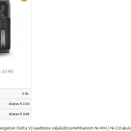
alt
€ 37.90
5 tk.
:
Alates € 2.50
Alates € 4.90
egative Delta V) laadimise väljalülitusmehhanism Ni-MH / Ni-Cd akul