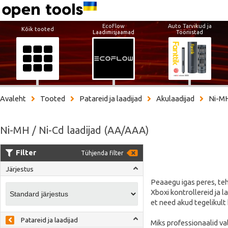
EcoFlow
Auto Tarvikud ja
Kõik tooted
Laadimisjaamad
Tööriistad
Avaleht
Tooted
Patareid ja laadijad
Akulaadijad
Ni-MH
Ni-MH / Ni-Cd laadijad (AA/AAA)
Filter
Tühjenda filter
Järjestus
Peaaegu igas peres, teh
Xboxi kontrollereid ja 
et need akud tegelikult
Patareid ja laadijad
Miks professionaalid val