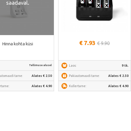
saadaval.
Vaata lähemalt
€ 7.93
€ 9.90
Hinna kohta küsi
Tellimuse alusel
Laos:
9 tk.
utomaadi tarne:
Alates € 2.50
Pakiautomaadi tarne:
Alates € 2.50
rtarne:
Alates € 4.90
Kullertarne:
Alates € 4.90