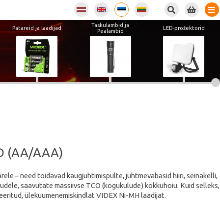
Taskulambid ja
Patareid ja laadijad
LED-prožektorid
Pealambid
D (AA/AAA)
le – need toidavad kaugjuhtimispulte, juhtmevabasid hiiri, seinakelli,
akudele, saavutate massiivse TCO (kogukulude) kokkuhoiu. Kuid selleks,
iseeritud, ülekuumenemiskindlat VIDEX Ni-MH laadijat.