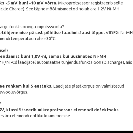
s -5 mV kuni -10 mV võrra.
Mikroprotsessor registreerib selle
e (Trickle Charge). See täpne mõõtmismeetod hoiab ära 1,2V Ni-MH
harge funktsiooniga impulssvoolu?
tühjenemise pärast põhilise laadimisfaasi lõppu.
VIDEXi Ni-MH
mendi temperatuuri üle +30°C.
isel?
jendamist kuni 1,0V-ni, samas kui uusimates Ni-MH
MH/Ni-Cd laadijatel automaatne tühjendusfunktsioon (Discharge), mis
ea rohkem kui 5 aastaks.
Laadijate plastkorpus on valmistatud
duvvooluvõrgus.
?
,5V, klassifitseerib mikroprotsessor elemendi defektseks.
des ära elemendi ohtliku kuumenemise.