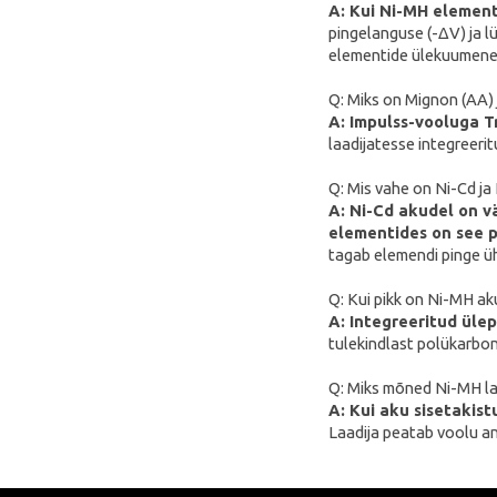
Blitzwolf
A: Kui Ni-MH elemen
pingelanguse (-ΔV) ja lü
Puluz
elementide ülekuumenem
Deerma
Q: Miks on Mignon (AA)
AMZchef
A: Impulss-vooluga T
laadijatesse integreer
HiBREW
IsEasy
Q: Mis vahe on Ni-Cd ja
A: Ni-Cd akudel on v
HOTO
elementides on see p
tagab elemendi pinge üh
Meross
Dorosin
Q: Kui pikk on Ni-MH ak
A: Integreeritud üle
Lokithor
tulekindlast polükarbo
Carlinkit
Q: Miks mõned Ni-MH la
Ancel
A: Kui aku sisetakist
Laadija peatab voolu an
Habotest
Ottocast