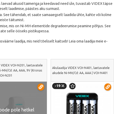
s laevad akusid taimeriga ja keedavad need üle, tuvastab VIDEX täpse
heselt laadimise, päästes aku surmast.
a. See tähendab, et saate samaaegselt laadida ühte, kahte või kolme
eiste täitumist.
emise, mis on Ni-MH elementide degradeerumise peamine põhjus. See
tate selle ööseks pistikupessa.
äärne laadija, mis neid tõeliselt kaitseb! Leia oma laadija meie e-
a VIDEX VCH-N201, laetavatele
Akulaadija VIDEX VCH-N401, laetavatele
Ni-MH/Cd: АА, ААА, 9V (Kronas
akudele Ni-MH/Cd: АА, ААА | VCH-N401
 VCH-N201
-19
oode pole hetkel