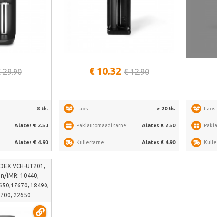
alt
Vaata lähemalt
€ 10.32
€ 29.90
€ 12.90
8 tk.
Laos:
> 20 tk.
Laos:
:
Alates € 2.50
Pakiautomaadi tarne:
Alates € 2.50
Pakia
Alates € 4.90
Kullertarne:
Alates € 4.90
Kulle
VIDEX VCH-UT201,
ion/IMR: 10440,
650,17670, 18490,
1700, 22650,
a Ni-MH/Cd: АААА,
CH-UT201