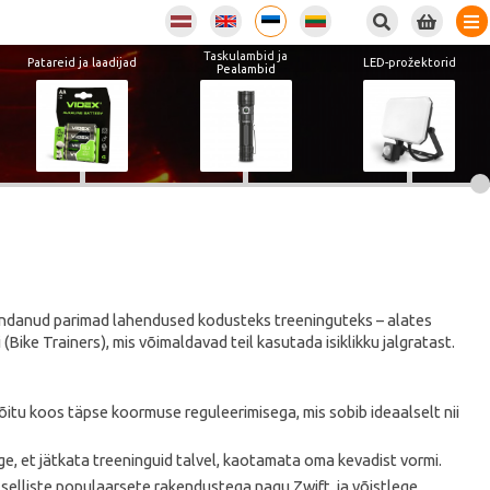
Taskulambid ja
Patareid ja laadijad
LED-prožektorid
Pealambid
oondanud parimad lahendused kodusteks treeninguteks – alates
Bike Trainers), mis võimaldavad teil kasutada isiklikku jalgratast.
itu koos täpse koormuse reguleerimisega, mis sobib ideaalselt nii
, et jätkata treeninguid talvel, kaotamata oma kevadist vormi.
d selliste populaarsete rakendustega nagu Zwift, ja võistlege