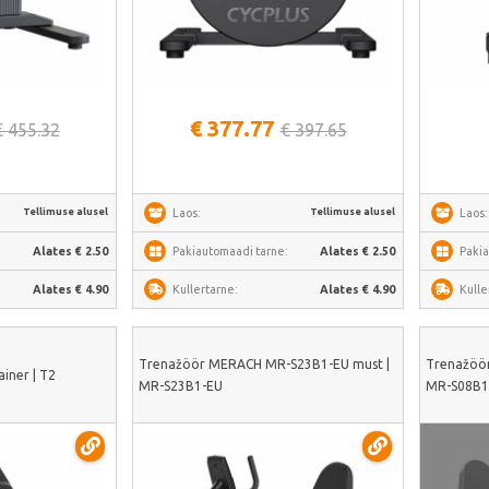
alt
Vaata lähemalt
€ 377.77
€ 455.32
€ 397.65
Tellimuse alusel
Tellimuse alusel
Laos:
Laos:
:
Alates € 2.50
Pakiautomaadi tarne:
Alates € 2.50
Pakia
Alates € 4.90
Kullertarne:
Alates € 4.90
Kulle
Trenažöör MERACH MR-S23B1-EU must |
Trenažöö
ainer | T2
MR-S23B1-EU
MR-S08B1