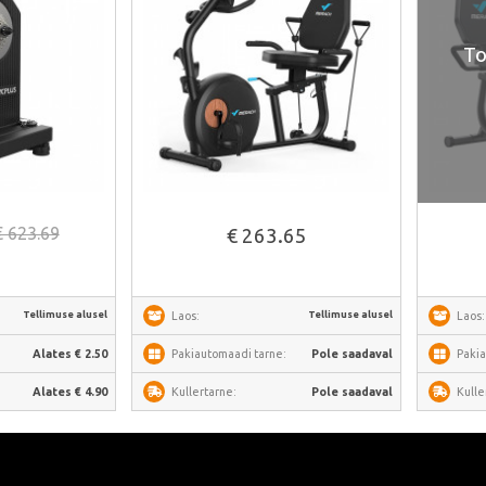
To
alt
Vaata lähemalt
€ 623.69
€ 263.65
Tellimuse alusel
Tellimuse alusel
Laos:
Laos:
:
Alates € 2.50
Pakiautomaadi tarne:
Pole saadaval
Pakia
Alates € 4.90
Kullertarne:
Pole saadaval
Kulle