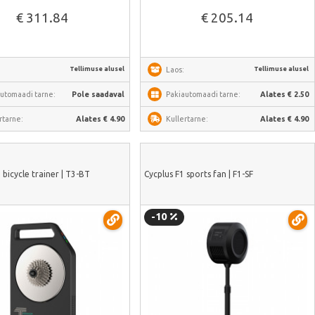
€ 311.84
€ 205.14
Tellimuse alusel
Tellimuse alusel
Laos:
utomaadi tarne:
Pole saadaval
Pakiautomaadi tarne:
Alates € 2.50
rtarne:
Alates € 4.90
Kullertarne:
Alates € 4.90
 bicycle trainer | T3-BT
Cycplus F1 sports fan | F1-SF
-10