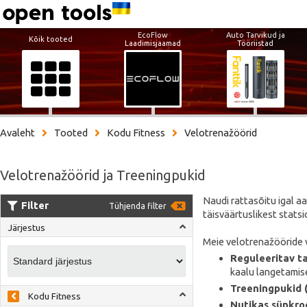
EcoFlow
Auto Tarvikud ja
Kõik tooted
Laadimisjaamad
Tööriistad
Avaleht
Tooted
Kodu Fitness
Velotrenažöörid
Velotrenažöörid ja Treeningpukid
Naudi rattasõitu igal 
Filter
Tühjenda filter
täisväärtuslikest statsi
Järjestus
Meie velotrenažööride v
Reguleeritav ta
kaalu langetamise
Treeningpukid (
Kodu Fitness
Nutikas sünkro