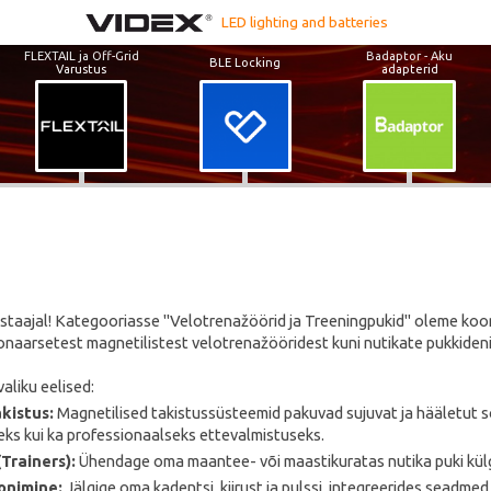
LED lighting and batteries
FLEXTAIL ja Off-Grid
Badaptor - Aku
BLE Locking
Varustus
adapterid
aastaajal! Kategooriasse "Velotrenažöörid ja Treeningpukid" oleme k
onaarsetest magnetilistest velotrenažööridest kuni nutikate pukkideni (
aliku eelised:
kistus:
Magnetilised takistussüsteemid pakuvad sujuvat ja hääletut sõ
ks kui ka professionaalseks ettevalmistuseks.
Trainers):
Ühendage oma maantee- või maastikuratas nutika puki külge
onimine:
Jälgige oma kadentsi, kiirust ja pulssi, integreerides seadme