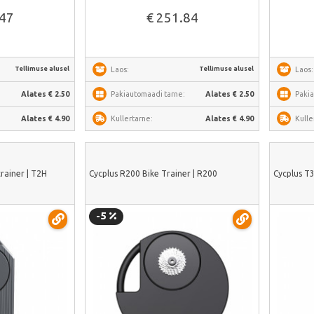
.47
€ 251.84
Tellimuse alusel
Tellimuse alusel
Laos:
Laos:
:
Alates € 2.50
Pakiautomaadi tarne:
Alates € 2.50
Pakia
Alates € 4.90
Kullertarne:
Alates € 4.90
Kulle
rainer | T2H
Cycplus R200 Bike Trainer | R200
Cycplus T3
-5