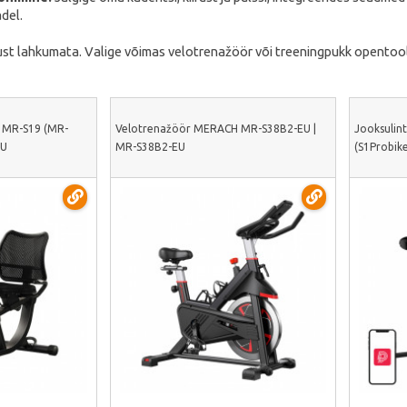
del.
st lahkumata. Valige võimas velotrenažöör või treeningpukk opentool
 MR-S19 (MR-
Velotrenažöör MERACH MR-S38B2-EU |
Jooksulin
EU
MR-S38B2-EU
(S1Probike
alt
Vaata lähemalt