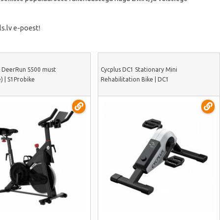
s.lv e-poest!
t DeerRun S500 must
Cycplus DC1 Stationary Mini
) | S1Probike
Rehabilitation Bike | DC1
Vaata lähemalt
Vaata lähemalt