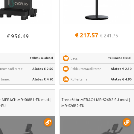
Vaata lähemalt
Vaata lähemalt
€ 217.57
€ 241.75
€ 956.49
Tellimuse alusel
Tellimuse alusel
Laos:
utomaadi tarne:
Alates € 2.50
Pakiautomaadi tarne:
Alates € 2.50
rtarne:
Alates € 4.90
Kullertarne:
Alates € 4.90
r MERACH MR-S08B1-EU must |
Trenažöör MERACH MR-S26B2-EU must |
-EU
MR-S26B2-EU