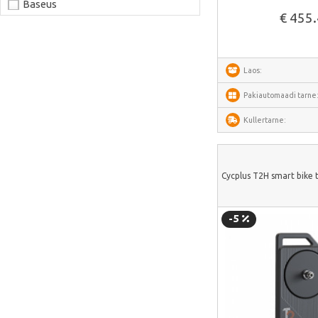
Baseus
€ 455
Joyroom
LaserPecker
Laos:
xTool
Artillery
Pakiautomaadi tarne
Creality
Kullertarne:
AnyCubic
Elegoo
Cycplus T2H smart bike t
Sonoff
Shelly
-5
Flextail
NexTool
Blitzwolf
Puluz