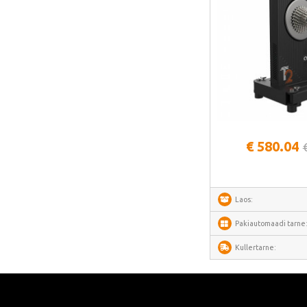
Perlegear
Perlesmith
Minis Forum
Yeelight
Uperfect
HOTWAV
Vaata lähem
IMOU
€ 580.04
Avatto
Gosund
Laos:
SAMSUNG
Pakiautomaadi tarne
SanDisk
Kullertarne:
ECOFLOW
METZ
Fanttik