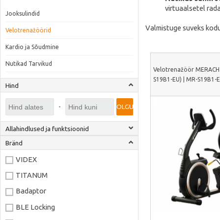
virtuaalsetel rada
Jooksulindid
Valmistuge suveks kodu
Velotrenažöörid
Kardio ja Sõudmine
Nutikad Tarvikud
Velotrenažöör MERACH
S19B1-EU) | MR-S19B1-
Hind
-
OLGU
Allahindlused ja funktsioonid
Bränd
VIDEX
TITANUM
Badaptor
BLE Locking
Vaata lähem