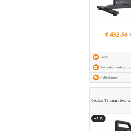
Deerma
AMZchef
HiBREW
Vaata lähem
IsEasy
€ 432.56
HOTO
Meross
Laos:
Dorosin
Pakiautomaadi tarne
Lokithor
Carlinkit
Kullertarne:
Ancel
Habotest
Cycplus T2 smart bike tr
Ottocast
SUNTEK
-7
Arzopa