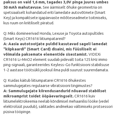
paksus on vaid 1,6 mm, tagades 3,0V pinge juures umbes
50 mAh mahutavuse.
See äärmiselt õhuke geomeetria on
spetsiaalselt kohandatud eriti lamedate autovõtmete (Smart
Key) ja kompaktsete igapäevaste mõõteseadmete toitmiseks,
kus ruum on kriitiliselt piiratud.
Q: Miks domineerivad Honda, Lexuse ja Toyota autopultides
(Smart Keys) CR1616 liitiumpatareid?
A: Aasia autotootjate puldid kasutavad sageli lamedat
"kiipkaardi" (Smart Card) disaini, mis füüsiliselt ei
võimalda paksemate elementide sisestamist.
VIDEXi
CR1616 Li-MnO2 element suudab pidevalt toita 125 kHz immo
ping-signaali, garanteerides Keyless-Go funktsiooni stabiilsuse
1-2 aastase töötsükli jooksul ilma puldi suurust suurendamata.
Q: Kuidas käitub liitiumpatarei CR1616 õhukestes
sammulugejates regulaarse vibratsiooni tingimustes?
A: Sammulugejate kiirendusandurid nõuavad stabiilset
mikroamprist toidet ööpäevaringselt.
CR1616 kuiv
liitiumelektrokeemia neelab kõndimisel mehaanilisi lööke (vedel
elektrolüüt puudub), säilitades andmekao vältimiseks protsessori
püsiva tööpinge.