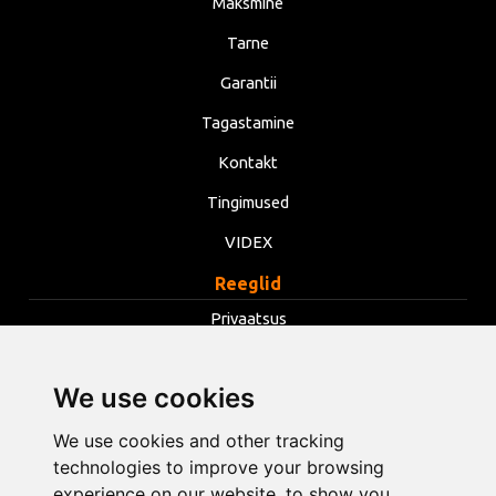
Maksmine
Tarne
Garantii
Tagastamine
Kontakt
Tingimused
VIDEX
Reeglid
Privaatsus
Tingimused
We use cookies
Küpsised
Muuda küpsiste seadeid
We use cookies and other tracking
technologies to improve your browsing
experience on our website, to show you