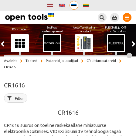
Otsi
EcoFlow
Auto Tarvikud ja
FLEXTAIL ja Off-
Kõik tooted
Laadimisjaamad
Tööriistad
Grid Varustus
Avaleht
Tooted
Patareid ja laadijad
CR liitiumpatareid
CR1616
CR1616
Filter
CR1616
CR1616 suurus on tõeline raskekaallane miniatuurse
elektroonika toitmises. VIDEXi liitiumi 3V tehnoloogia tagab