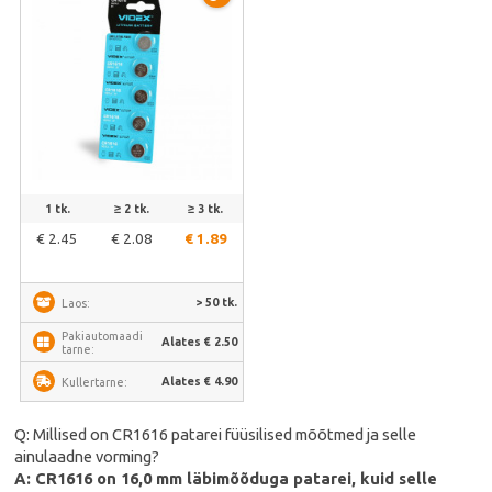
1 tk.
≥ 2 tk.
≥ 3 tk.
€ 2.45
€ 2.08
€ 1.89
> 50 tk.
Laos:
Pakiautomaadi
Alates € 2.50
tarne:
Alates € 4.90
Kullertarne:
Q: Millised on CR1616 patarei füüsilised mõõtmed ja selle
ainulaadne vorming?
A: CR1616 on 16,0 mm läbimõõduga patarei, kuid selle