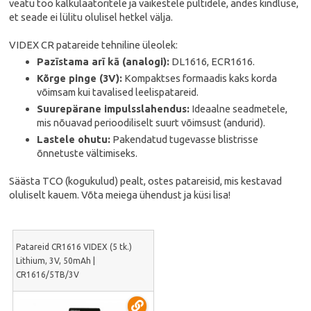
veatu töö kalkulaatoritele ja väikestele pultidele, andes kindluse,
et seade ei lülitu olulisel hetkel välja.
VIDEX CR patareide tehniline üleolek:
Pazīstama arī kā (analogi):
DL1616, ECR1616.
Kõrge pinge (3V):
Kompaktses formaadis kaks korda
võimsam kui tavalised leelispatareid.
Suurepärane impulsslahendus:
Ideaalne seadmetele,
mis nõuavad perioodiliselt suurt võimsust (andurid).
Lastele ohutu:
Pakendatud tugevasse blistrisse
õnnetuste vältimiseks.
Säästa TCO (kogukulud) pealt, ostes patareisid, mis kestavad
oluliselt kauem. Võta meiega ühendust ja küsi lisa!
Patareid CR1616 VIDEX (5 tk.)
Lithium, 3V, 50mAh |
CR1616/5TB/3V