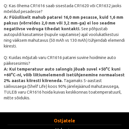
Q: Kas õhema CR1616 saab sisestada CR1620 või CR1632 jaoks
mõeldud pesadesse?
A: Füüsiliselt mahub patarei 16,0 mm pesasse, kuid 1,6 mm
paksus (võrreldes 2,0 mm või 3,2 mm-ga) ei loo seadme
negatiivse vedruga tihedat kontakti.
See põhjustab
autopuldi kasutamise (nupule vajutamise) ajal voolukatkestusi
ning väiksem mahutavus (50 mAh vs 130 mAh) tühjendab elemendi
kiiresti.
Q: Kuidas mõjutab varu CR1616 patarei suvine hoidmine auto
päikesesirmis?
A: Kui temperatuur auto salongis jõuab suvel +50°C kuni
+60°C-ni, võib liitiumelemendi isetühjenemine normaalsest
2% aastas kiiresti kiireneda.
Tagamaks 5-aastast
säilivusaega (Shelf Life) koos 90% järelejäänud mahutavusega,
TULEB varu CR1616 hoida kuivas keskkonnas toatemperatuuril,
mitte sõidukis.
Ostjatele