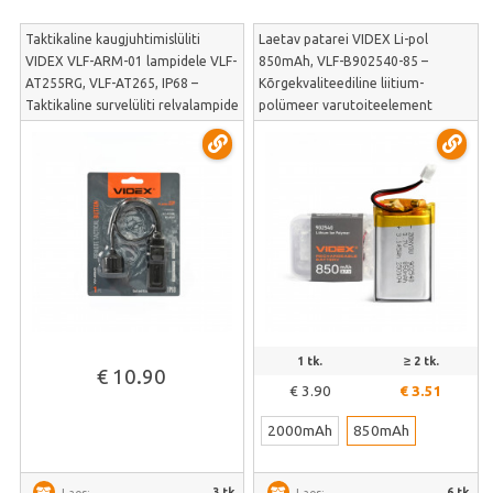
Taktikaline kaugjuhtimislüliti
Laetav patarei VIDEX Li-pol
VIDEX VLF-ARM-01 lampidele VLF-
850mAh, VLF-B902540-85 –
AT255RG, VLF-AT265, IP68 –
Kõrgekvaliteediline liitium-
Taktikaline survelüliti relvalampide
polümeer varutoiteelement
koheseks juhtimiseks | VLF-ARM-01
sertifitseeritud mahutavusega |
VLF-B902540-85
1 tk.
≥ 2 tk.
€ 10.90
€ 3.90
€ 3.51
2000mAh
850mAh
3 tk.
6 tk.
Laos:
Laos: