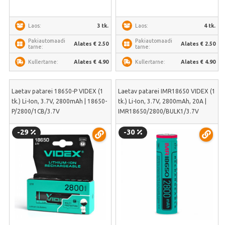
3 tk.
4 tk.
Laos:
Laos:
Pakiautomaadi
Pakiautomaadi
Alates € 2.50
Alates € 2.50
tarne:
tarne:
Alates € 4.90
Alates € 4.90
Kullertarne:
Kullertarne:
Laetav patarei 18650-P VIDEX (1
Laetav patarei IMR18650 VIDEX (1
tk.) Li-Ion, 3.7V, 2800mAh | 18650-
tk.) Li-Ion, 3.7V, 2800mAh, 20A |
P/2800/1CB/3.7V
IMR18650/2800/BULK1/3.7V
-29
-30