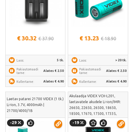
€ 30.32
€ 13.23
€ 37.90
€ 18.90
5 tk.
> 20 tk.
Laos:
Laos:
Pakiautomaadi
Pakiautomaadi
Alates € 2.50
Alates € 2.50
tarne:
tarne:
Alates € 4.90
Alates € 4.90
Kullertarne:
Kullertarne:
Akulaadija VIDEX VCH-L201,
Laetav patarei 21700 VIDEX (1 tk.)
laetavatele akudele Li-ion/IMR:
Li-Ion, 3.7V, 4000mAh |
26650, 22650, 26500, 18650,
21700/4000/1B
18500, 17670, 17500, 17335,
16340(123А), 14500, 10440 | VCH-
-29
-19
L201