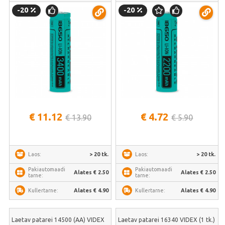
-20
-20
€ 11.12
€ 4.72
€ 13.90
€ 5.90
> 20 tk.
> 20 tk.
Laos:
Laos:
Pakiautomaadi
Pakiautomaadi
Alates € 2.50
Alates € 2.50
tarne:
tarne:
Alates € 4.90
Alates € 4.90
Kullertarne:
Kullertarne:
Laetav patarei 14500 (AA) VIDEX
Laetav patarei 16340 VIDEX (1 tk.)