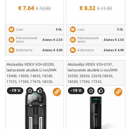
€ 7.64
€ 8.32
€ 10.90
€ 11.90
4 tk.
3 tk.
Laos:
Laos:
Pakiautomaadi
Pakiautomaadi
Alates € 2.50
Alates € 2.50
tarne:
tarne:
Alates € 4.90
Alates € 4.90
Kullertarne:
Kullertarne:
Akulaadija VIDEX VCH-UD200,
Akulaadija VIDEX VCH-U101,
laetavatele akudele Li-ion/IMR:
laetavatele akudele Li-ion/IMR:
10440, 14500, 14650, 16340,
26500, 26650, 22650,18650,
17335, 17500, 17670, 18350,
18500, 17500, 17355,
18500, 18650,18700,20700,
16340,14500,10440; ja Ni-MH/Cd:
-19
-19
21700, 22650, 22700, 26500,
AAAA, AAA, AA, A, SC, C | VCH-
26650; ja Ni-MH/Cd: АААА, ААА,
U101
АА, А, SC, C | VCH-UD200