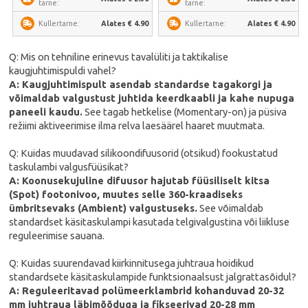
tarne:
tarne:
Alates € 4.90
Alates € 4.90
Kullertarne:
Kullertarne:
Q: Mis on tehniline erinevus tavalüliti ja taktikalise
kaugjuhtimispuldi vahel?
A: Kaugjuhtimispult asendab standardse tagakorgi ja
võimaldab valgustust juhtida keerdkaabli ja kahe nupuga
paneeli kaudu.
See tagab hetkelise (Momentary-on) ja püsiva
režiimi aktiveerimise ilma relva laesäärel haaret muutmata.
Q: Kuidas muudavad silikoondifuusorid (otsikud) fookustatud
taskulambi valgusfüüsikat?
A: Koonusekujuline difuusor hajutab füüsiliselt kitsa
(Spot) footonivoo, muutes selle 360-kraadiseks
ümbritsevaks (Ambient) valgustuseks.
See võimaldab
standardset käsitaskulampi kasutada telgivalgustina või liikluse
reguleerimise sauana.
Q: Kuidas suurendavad kiirkinnitusega juhtraua hoidikud
standardsete käsitaskulampide funktsionaalsust jalgrattasõidul?
A: Reguleeritavad polümeerklambrid kohanduvad 20-32
mm juhtraua läbimõõduga ja fikseerivad 20-28 mm