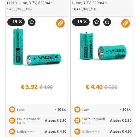
(1 tk.) Li-Ion, 3.7V, 800mAh |
Li-Ion, 3.7V, 800mAh |
14500/800/1B
16340/800/1B
-19
-19
€ 3.92
€ 4.40
€ 4.90
€ 5.50
> 10 tk.
> 20 tk.
Laos:
Laos:
Pakiautomaadi
Pakiautomaadi
Alates € 2.50
Alates € 2.50
tarne:
tarne:
Alates € 4.90
Alates € 4.90
Kullertarne:
Kullertarne: