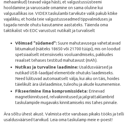
mehaanikud) teavad väga hästi, et valgustussüsteemi
hooldamine ja varuosade omamine on sama oluline kui
valgusallikas ise. VIDEX taskulambi tarvikute valik pakub kõike
vajalikku, et hoida teie valgustusseadmed tippvalmiduses ja
tagada nende ohutu kasutamine aastateks. Täienda oma
taktikalist või EDC varustust nutikalt ja turvaliselt
Võimsad "südamed":
Suure mahutavusega vahetatavad
liitiumakud (näiteks 18650 või 21700 tüüpi), mis on loodud
spetsiaalselt intensiivseks vooluandmiseks, pakkudes
reaalset tehases testitud mahutavust (mAh).
Nutikas ja turvaline laadimine:
Usaldusväärsed ja
nutikad USB-laadijad elementide ohutuks laadimiseks.
Need lülituvad automaatselt välja, kui aku on täis, hoides
täielikult ära ülelaadimise, tuleohu ja akude kuumenemise.
Fikseerimine ilma kompromissideta:
Erinevad
magnetkinnitused, relvakinnitused ja jalgrattaklambrid
taskulampide mugavaks kinnitamiseks mis tahes pinnale.
Ära sõltu ühest akust. Valmista ette varubaas pikaks tööks ja telli
usaldusväärsed tarvikud. Leia oma taskulamp meie e-poest!