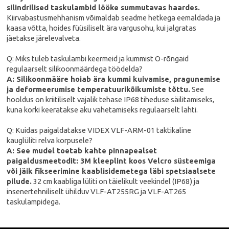
silindrilised taskulambid lööke summutavas haardes.
Kiirvabastusmehhanism võimaldab seadme hetkega eemaldada ja
kaasa võtta, hoides füüsiliselt ära vargusohu, kui jalgratas
jäetakse järelevalveta.
Q: Miks tuleb taskulambi keermeid ja kummist O-rõngaid
regulaarselt silikoonmäärdega töödelda?
A: Silikoonmääre hoiab ära kummi kuivamise, pragunemise
ja deformeerumise temperatuurikõikumiste tõttu.
See
hooldus on kriitiliselt vajalik tehase IP68 tiheduse säilitamiseks,
kuna korki keeratakse aku vahetamiseks regulaarselt lahti.
Q: Kuidas paigaldatakse VIDEX VLF-ARM-01 taktikaline
kauglüliti relva korpusele?
A: See mudel toetab kahte pinnapealset
paigaldusmeetodit: 3M kleeplint koos Velcro süsteemiga
või jäik fikseerimine kaablisidemetega läbi spetsiaalsete
pilude.
32 cm kaabliga lüliti on täielikult veekindel (IP68) ja
insenertehniliselt ühilduv VLF-AT255RG ja VLF-AT265
taskulampidega.