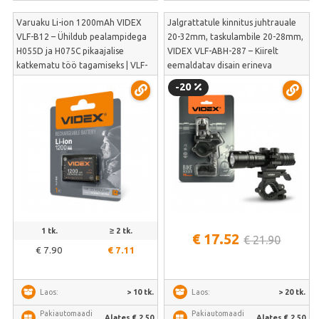
Varuaku Li-ion 1200mAh VIDEX
Jalgrattatule kinnitus juhtrauale
VLF-B12 – Ühildub pealampidega
20-32mm, taskulambile 20-28mm,
H055D ja H075C pikaajalise
VIDEX VLF-ABH-287 – Kiirelt
katkematu töö tagamiseks | VLF-
eemaldatav disain erineva
B12
läbimõõduga lampidele | VLF-ABH-
-20
287
1 tk.
≥ 2 tk.
€ 17.52
€ 21.90
€ 7.90
€ 7.11
> 10 tk.
> 20 tk.
Laos:
Laos:
Pakiautomaadi
Pakiautomaadi
Alates € 2.50
Alates € 2.50