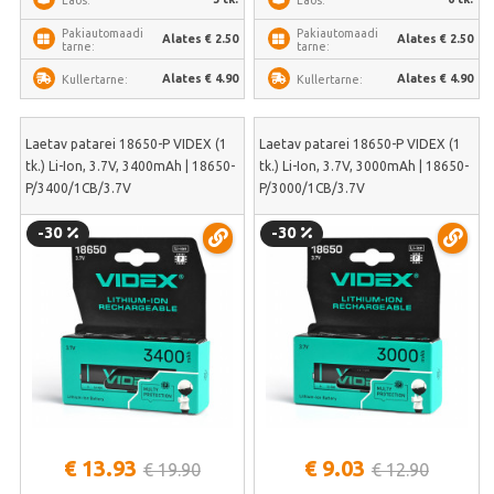
Pakiautomaadi
Pakiautomaadi
Alates € 2.50
Alates € 2.50
tarne:
tarne:
Alates € 4.90
Alates € 4.90
Kullertarne:
Kullertarne:
Laetav patarei 18650-P VIDEX (1
Laetav patarei 18650-P VIDEX (1
tk.) Li-Ion, 3.7V, 3400mAh | 18650-
tk.) Li-Ion, 3.7V, 3000mAh | 18650-
P/3400/1CB/3.7V
P/3000/1CB/3.7V
-30
-30
€ 13.93
€ 9.03
€ 19.90
€ 12.90