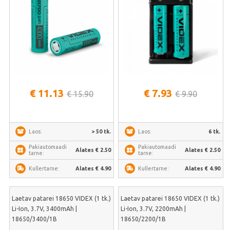
€ 11.13
€ 7.93
€ 15.90
€ 9.90
> 50 tk.
6 tk.
Laos:
Laos:
Pakiautomaadi
Pakiautomaadi
Alates € 2.50
Alates € 2.50
tarne:
tarne:
Alates € 4.90
Alates € 4.90
Kullertarne:
Kullertarne:
Laetav patarei 18650 VIDEX (1 tk.)
Laetav patarei 18650 VIDEX (1 tk.)
Li-Ion, 3.7V, 3400mAh |
Li-Ion, 3.7V, 2200mAh |
18650/3400/1B
18650/2200/1B