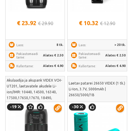
€ 23.92
€ 10.32
€ 29.90
€ 12.90
8 tk.
> 20 tk.
Laos:
Laos:
Pakiautomaadi
Pakiautomaadi
Alates € 2.50
Alates € 2.50
tarne:
tarne:
Alates € 4.90
Alates € 4.90
Kullertarne:
Kullertarne:
Akulaadija ja akupank VIDEX VCH-
Laetav patarei 26650 VIDEX (1 tk.)
UT201, laetavatele akudele Li-
Li-Ion, 3.7V, 5000mAh |
ion/IMR: 10440, 14500, 16340,
26650/5000/1B
17500,17650,17670, 18490,
18500, 18650, 20700, 21700,
-19
-30
22650, 26500, 26650, 36250; ja Ni-
MH/Cd: АААА, ААА, АА, А, SC,C, D |
VCH-UT201