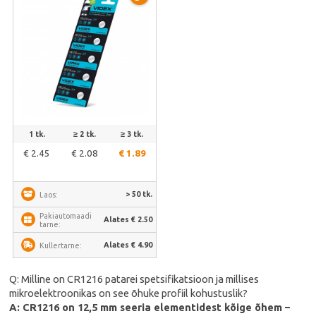
1 tk.
≥ 2 tk.
≥ 3 tk.
€ 2.45
€ 2.08
€ 1.89
> 50 tk.
Laos:
Pakiautomaadi
Alates € 2.50
tarne:
Alates € 4.90
Kullertarne:
Q: Milline on CR1216 patarei spetsifikatsioon ja millises
mikroelektroonikas on see õhuke profiil kohustuslik?
A: CR1216 on 12,5 mm seeria elementidest kõige õhem –