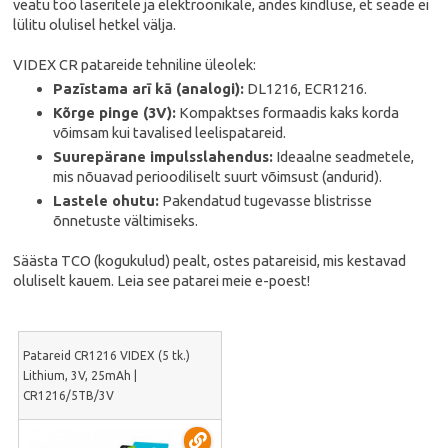
veatu töö laseritele ja elektroonikale, andes kindluse, et seade ei
lülitu olulisel hetkel välja.
VIDEX CR patareide tehniline üleolek:
Pazīstama arī kā (analogi):
DL1216, ECR1216.
Kõrge pinge (3V):
Kompaktses formaadis kaks korda
võimsam kui tavalised leelispatareid.
Suurepärane impulsslahendus:
Ideaalne seadmetele,
mis nõuavad perioodiliselt suurt võimsust (andurid).
Lastele ohutu:
Pakendatud tugevasse blistrisse
õnnetuste vältimiseks.
Säästa TCO (kogukulud) pealt, ostes patareisid, mis kestavad
oluliselt kauem. Leia see patarei meie e-poest!
Patareid CR1216 VIDEX (5 tk.)
Lithium, 3V, 25mAh |
CR1216/5TB/3V