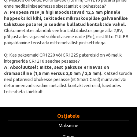
enne meditsiiniseadmesse sisestamist ei puhastata?
A: Peopesa rasv ja higi moodustavad 12,5 mm pinnale
happeoksiidi kihi, tekitades mikroskoopilise galvaanilise
takistuse patarei ja seadme kullatud kontaktide vahel.
Glükomeetrites alandab see kontaktitakistus pinge alla 2,8V,
põhjustades vigaseid suhkrutaseme näite (Err), mistõttu TULEB
paigaldamine teostada mittemetallist pintsettidega.
Q: Kas paksemaid CR1220 või CR1225 patareisid on võimalik
integreerida CR1216 seadme pesasse?
A: Absoluutselt mitte, sest paksuse erinevus on
dramaatiline (1,6 mm versus 2,0 mm / 2,5 mm).
Katsed suruda
neid patareisid õhukesse pesasse (nt Smart Card) murravad või
deformeerivad seadme metallist kontaktvedrusid, hävitades
toiteahela täielikult.
Ostjatele
Maksmine
Tarne