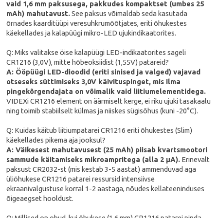
vaid 1,6 mm paksusega, pakkudes kompaktset (umbes 25
mAh) mahutavust.
See paksus võimaldab seda kasutada
õrnades kaarditüüpi veresuhkrumõõtjates, eriti õhukestes
käekellades ja kalapüügi mikro-LED ujukindikaatorites.
Q: Miks valitakse öise kalapüügi LED-indikaatorites sageli
CR1216 (3,0V), mitte hõbeoksiidist (1,55V) patareid?
A: Ööpüügi LED-dioodid (eriti sinised ja valged) vajavad
otseseks süttimiseks 3,0V käivituspinget, mis ilma
pingekõrgendajata on võimalik vaid liitiumelementidega.
VIDEXi CR1216 element on äärmiselt kerge, ei riku ujuki tasakaalu
ning toimib stabiilselt külmas ja niiskes sügisõhus (kuni -20°C).
Q: Kuidas käitub liitiumpatarei CR1216 eriti õhukestes (Slim)
käekellades pikema aja jooksul?
A: Väikesest mahutavusest (25 mAh) piisab kvartsmootori
sammude käitamiseks mikroampritega (alla 2 µA).
Erinevalt
paksust CR2032-st (mis kestab 3-5 aastat) ammenduvad aga
üliõhukese CR1216 patarei ressursid intensiivse
ekraanivalgustuse korral 1-2 aastaga, nõudes kellateeninduses
õigeaegset hooldust.
Q: Millised on ohud, kui õhukese (1,6 mm) CR1216 patarei pinda