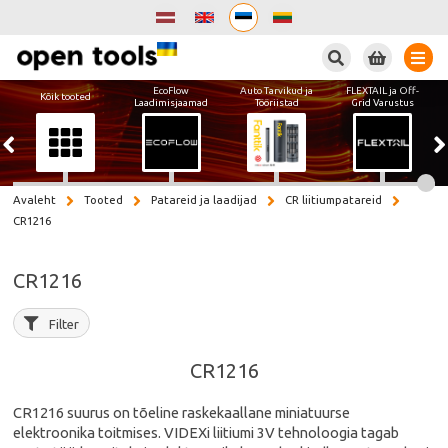
Otsi
EcoFlow
Auto Tarvikud ja
FLEXTAIL ja Off-
Kõik tooted
Laadimisjaamad
Tööriistad
Grid Varustus
Avaleht
Tooted
Patareid ja laadijad
CR liitiumpatareid
CR1216
CR1216
Filter
CR1216
CR1216 suurus on tõeline raskekaallane miniatuurse
elektroonika toitmises. VIDEXi liitiumi 3V tehnoloogia tagab