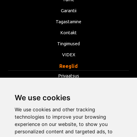
Garantii
Tagastamine
Kontakt
Tingimused
VIDEX
Reeglid
Privaatsus
Tingimused
We use cookies
Küpsised
Muuda küpsiste seadeid
We use cookies and other tracking
technologies to improve your browsing
experience on our website, to show you
info@opentools.lv
+371 26272360
personalized content and targeted ads, to