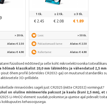
alt
Vaata lähemalt
1 tk.
≥ 2 tk.
≥ 3 tk.
59
€ 2.45
€ 2.08
€ 1.89
> 20 tk.
Laos:
> 50 tk.
:
Alates € 2.50
Pakiautomaadi tarne:
Alates € 2.50
Alates € 4.90
Kullertarne:
Alates € 4.90
atarei füüsilised mõõtmed ja selle koht mikroelektroonika toiteallikan
 hõlmab klassikalist 20,0 mm läbimõõtu ja vähendatud 2,5 mm
 pisut õhem profiil (võrreldes CR2032-ga) on muutunud standardiks su
aktiivsetele 3D-prillidele.
sikellade rinnavöödes sageli just CR2025 (mitte CR2032) vormingut?
hul on oluline minimeerida paksust ja kaalu (kuni 2,5 mm), et 
025 Li-MnO2 element suudab jooksmise ja ujumise ajal pidevalt toita
ses kokkupuutes kehasoojusega.