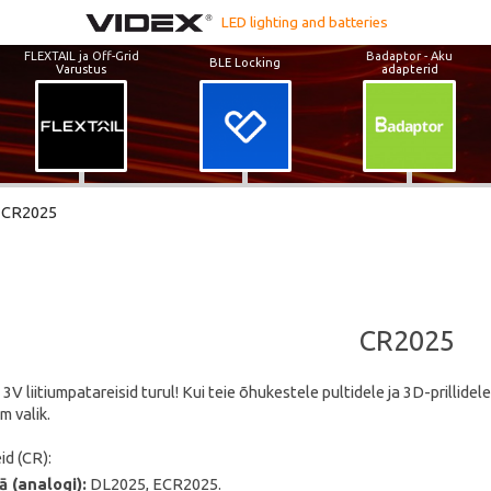
LED lighting and batteries
FLEXTAIL ja Off-Grid
Badaptor - Aku
BLE Locking
Varustus
adapterid
CR2025
CR2025
V liitiumpatareisid turul! Kui teie õhukestele pultidele ja 3D-prillidel
m valik.
id (CR):
ā (analogi):
DL2025, ECR2025.