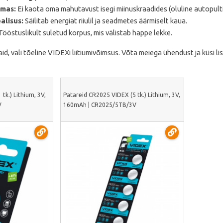
lmas:
Ei kaota oma mahutavust isegi miinuskraadides (oluline autopulti
alisus:
Säilitab energiat riiulil ja seadmetes äärmiselt kaua.
ööstuslikult suletud korpus, mis välistab happe lekke.
d, vali tõeline VIDEXi liitiumivõimsus. Võta meiega ühendust ja küsi lis
tk.) Lithium, 3V,
Patareid CR2025 VIDEX (5 tk.) Lithium, 3V,
V
160mAh | CR2025/5TB/3V