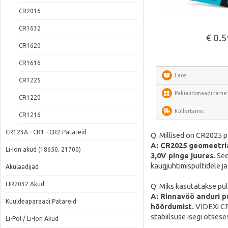
CR2016
Vaata lähem
CR1632
€ 0.
CR1620
CR1616
Laos:
CR1225
Pakiautomaadi tarne
CR1220
Kullertarne:
CR1216
CR123A - CR1 - CR2 Patareid
Q: Millised on CR2025 p
A: CR2025 geomeetria
Li-Ion akud (18650, 21700)
3,0V pinge juures.
See
kaugjuhtimispultidele ja 
Akulaadijad
LIR2032 Akud
Q: Miks kasutatakse pul
A: Rinnavöö anduri pu
Kuuldeaparaadi Patareid
hõõrdumist.
VIDEXi CR2
stabiilsuse isegi otse
Li-Pol / Li-Ion Akud