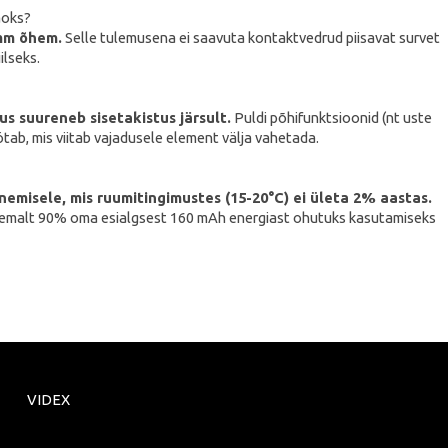
aoks?
 mm õhem.
Selle tulemusena ei saavuta kontaktvedrud piisavat survet
ilseks.
s suureneb sisetakistus järsult.
Puldi põhifunktsioonid (nt uste
ab, mis viitab vajadusele element välja vahetada.
emisele, mis ruumitingimustes (15-20°C) ei ületa 2% aastas.
i vähemalt 90% oma esialgsest 160 mAh energiast ohutuks kasutamiseks
VIDEX