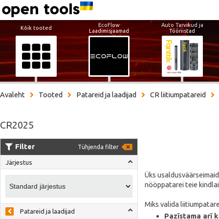
EcoFlow
Auto Tarvikud ja
Kõik tooted
Laadimisjaamad
Tööriistad
Avaleht
Tooted
Patareid ja laadijad
CR liitiumpatareid
CR2025
Filter
Tühjenda filter
Järjestus
Üks usaldusväärseimaid 3
nööppatarei teie kindlai
Miks valida liitiumpatare
Patareid ja laadijad
Pazīstama arī k