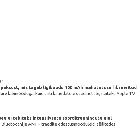
a?
 paksust, mis tagab ligikaudu 160 mAh mahutavuse fikseeritud
ure läbimõõduga, kuid eriti lamedatele seadmetele, näiteks Apple TV
see ei tekitaks intensiivsete sporditreeningute ajal
 Bluetoothi ja ANT+ traadita edastusmooduleid, säilitades