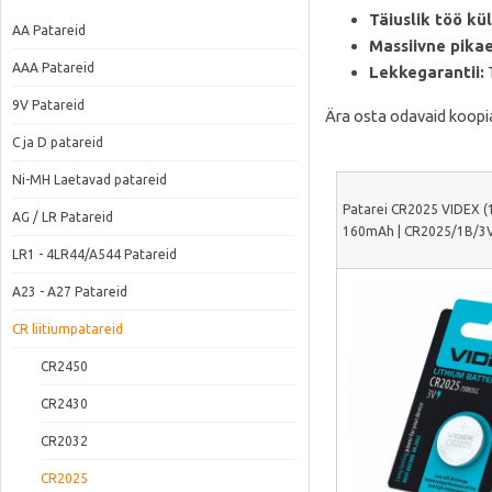
Täiuslik töö kü
AA Patareid
Massiivne pikae
AAA Patareid
Lekkegarantii:
T
9V Patareid
Ära osta odavaid koopiai
C ja D patareid
Ni-MH Laetavad patareid
Patarei CR2025 VIDEX (1 
AG / LR Patareid
160mAh | CR2025/1B/3
LR1 - 4LR44/A544 Patareid
A23 - A27 Patareid
CR liitiumpatareid
CR2450
CR2430
CR2032
CR2025