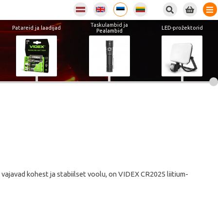
Taskulambid ja
Patareid ja laadijad
LED-prožektorid
Pealambid
e vajavad kohest ja stabiilset voolu, on VIDEX CR2025 liitium-