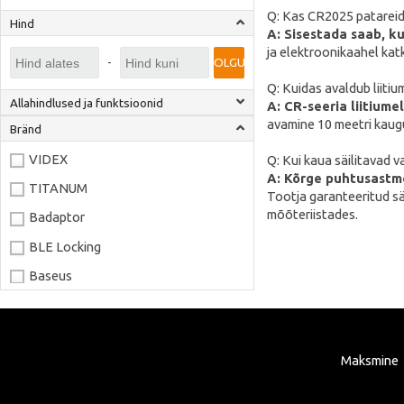
Q: Kas CR2025 patareid
Hind
A: Sisestada saab, k
ja elektroonikaahel kat
-
OLGU
Q: Kuidas avaldub liiti
Allahindlused ja funktsioonid
A: CR-seeria liitium
avamine 10 meetri kaugu
Bränd
VIDEX
Q: Kui kaua säilitavad
A: Kõrge puhtusastme
TITANUM
Tootja garanteeritud sä
mõõteriistades.
Badaptor
BLE Locking
Baseus
Joyroom
LaserPecker
Maksmine
xTool
Artillery