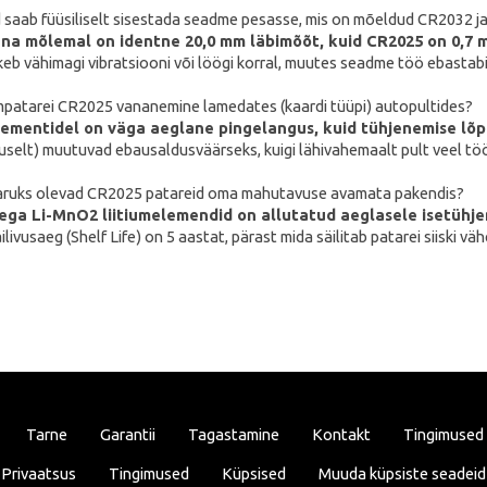
 saab füüsiliselt sisestada seadme pesasse, mis on mõeldud CR2032 j
una mõlemal on identne 20,0 mm läbimõõt, kuid CR2025 on 0,7
keb vähimagi vibratsiooni või löögi korral, muutes seadme töö ebastabi
umpatarei CR2025 vananemine lamedates (kaardi tüüpi) autopultides?
elementidel on väga aeglane pingelangus, kuid tühjenemise lõpu
selt) muutuvad ebausaldusväärseks, kuigi lähivahemaalt pult veel tööt
 varuks olevad CR2025 patareid oma mahutavuse avamata pakendis?
ga Li-MnO2 liitiumelemendid on allutatud aeglasele isetühjen
ilivusaeg (Shelf Life) on 5 aastat, pärast mida säilitab patarei siisk
Tarne
Garantii
Tagastamine
Kontakt
Tingimused
Privaatsus
Tingimused
Küpsised
Muuda küpsiste seadeid