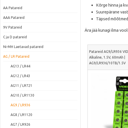
Kõrge hinna ja kv
AA Patareid
Suurepärane vast
AAA Patareid
Täpsed mõõtmed, m
9V Patareid
Ära jää kunagi ilma vool
C ja D patareid
Ni-MH Laetavad patareid
Patareid AG9/LR936 VIDE
AG / LR Patareid
Alkaline, 1.5V, 60mAh |
AG9/LR936/10TB/1.5V
AG13 / LR44
AG12 / LR43
AG11 / LR721
AG10 / LR1130
AG9 / LR936
AG8 / LR1120
AG7 / LR926