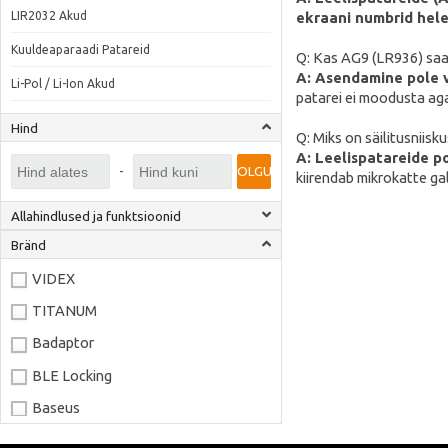
LIR2032 Akud
ekraani numbrid hele
Kuuldeaparaadi Patareid
Q: Kas AG9 (LR936) sa
A: Asendamine pole v
Li-Pol / Li-Ion Akud
patarei ei moodusta aga
Hind
Q: Miks on säilitusniisk
A: Leelispatareide po
-
OLGU
kiirendab mikrokatte ga
Allahindlused ja funktsioonid
Bränd
VIDEX
TITANUM
Badaptor
BLE Locking
Baseus
Joyroom