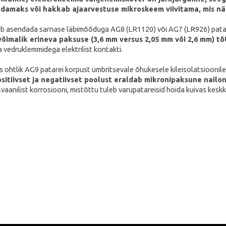
damaks või hakkab ajaarvestuse mikroskeem viivitama, mis nä
ab asendada sarnase läbimõõduga AG8 (LR1120) või AG7 (LR926) pata
õimalik erineva paksuse (3,6 mm versus 2,05 mm või 2,6 mm) tõ
 vedruklemmidega elektrilist kontakti.
us ohtlik AG9 patarei korpust ümbritsevale õhukesele kileisolatsioonil
sitiivset ja negatiivset poolust eraldab mikronipaksune nailo
lvaanilist korrosiooni, mistõttu tuleb varupatareisid hoida kuivas kesk