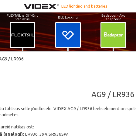
LED lighting and batteries
FLEXTAIL ja Off-Grid
Badaptor - Aku
BLE Locking
Varustus
adapterid
AG9 / LR936
AG9 / LR936
utu tähtsus selle jõudlusele. VIDEX AG9 / LR936 leeliselement on spets
seadmetes.
reid nutikas ost:
ā (analogi):
LR936, 394, SR936SW.