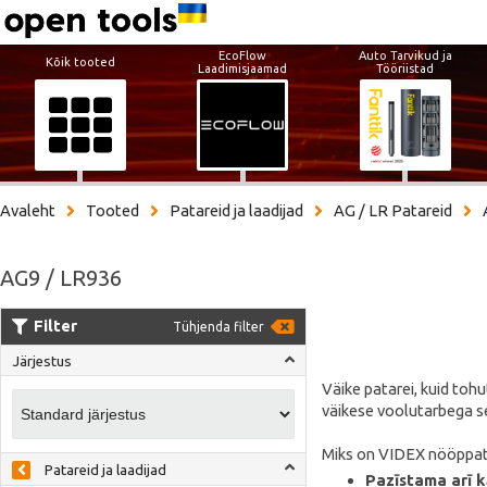
EcoFlow
Auto Tarvikud ja
Kõik tooted
Laadimisjaamad
Tööriistad
Avaleht
Tooted
Patareid ja laadijad
AG / LR Patareid
AG9 / LR936
Filter
Tühjenda filter
Järjestus
Väike patarei, kuid toh
väikese voolutarbega 
Miks on VIDEX nööppata
Patareid ja laadijad
Pazīstama arī k