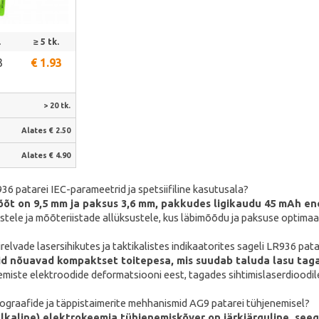
alt
.
≥ 5 tk.
3
€ 1.93
> 20 tk.
:
Alates € 2.50
Alates € 4.90
36 patarei IEC-parameetrid ja spetsiifiline kasutusala?
õõt on 9,5 mm ja paksus 3,6 mm, pakkudes ligikaudu 45 mAh en
stele ja mõõteriistade allüksustele, kus läbimõõdu ja paksuse optimaa
relvade lasersihikutes ja taktikalistes indikaatorites sageli LR936 pata
rid nõuavad kompaktset toitepesa, mis suudab taluda lasu tagas
emiste elektroodide deformatsiooni eest, tagades sihtimislaserdioodile 
ograafide ja täppistaimerite mehhanismid AG9 patarei tühjenemisel?
Alkaline) elektrokeemia tühjenemiskõver on järkjärguline, seeg