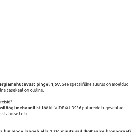
ergiamahutavust pingel 1,5V.
See spetsiifiline suurus on mõeldud
lne tasakaal on oluline.
reisid?
ilöögi mehaanilist lööki.
VIDEXi LR936 patareide tugevdatud
stabiilse toite.
a kui pinge langeb alla 1,2V, muutuvad digitaalse kronograafi