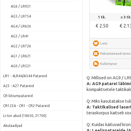
AG6 / LR921
Vaata lähem
AG5 / LR754
1 tk.
≥ 3 tk
€ 2.50
€ 2.1
AG4 / LR626
AG3 / LR41
Laos:
AG2 / LR726
Pakiautomaadi tarne
AG1 / LR621
Kullertarne:
AG0 / LR521
LR1 - 4LR44/A544 Patareid
Q: Millised on AG9 / LR9
A: AG9 patarei läbim
A23 - A27 Patareid
kompaktsetele taktikali
CR liitiumpatareid
Q: Miks kasutatakse tuli
CR123A - CR1 - CR2 Patareid
A: Taktikalised lase
teraskorpus kaitseb sis
Li-Ion akud (18650, 21700)
Q: Kuidas käituvad kron
Akulaadijad
A: Leelispatareide (