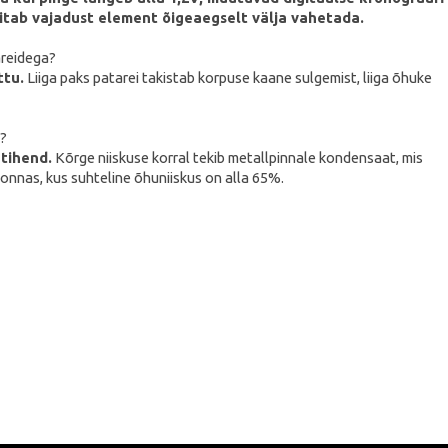
itab vajadust element õigeaegselt välja vahetada.
reidega?
ttu.
Liiga paks patarei takistab korpuse kaane sulgemist, liiga õhuke
e?
ntihend.
Kõrge niiskuse korral tekib metallpinnale kondensaat, mis
konnas, kus suhteline õhuniiskus on alla 65%.