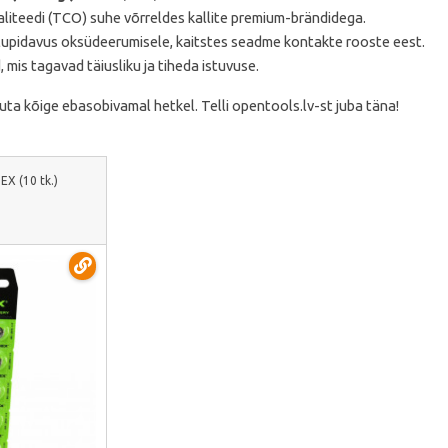
aliteedi (TCO) suhe võrreldes kallite premium-brändidega.
upidavus oksüdeerumisele, kaitstes seadme kontakte rooste eest.
is tagavad täiusliku ja tiheda istuvuse.
uta kõige ebasobivamal hetkel. Telli opentools.lv-st juba täna!
X (10 tk.)