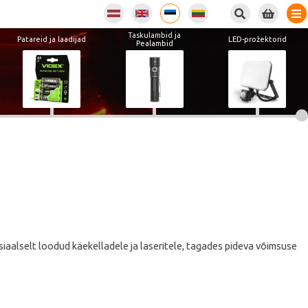
Taskulambid ja
Patareid ja laadijad
LED-prožektorid
Pealambid
iaalselt loodud käekelladele ja laseritele, tagades pideva võimsuse