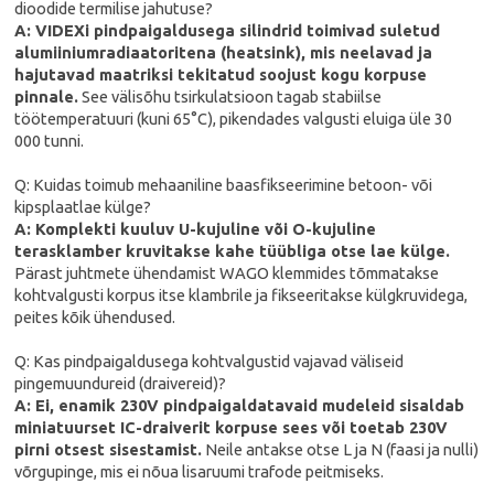
dioodide termilise jahutuse?
A: VIDEXi pindpaigaldusega silindrid toimivad suletud
alumiiniumradiaatoritena (heatsink), mis neelavad ja
hajutavad maatriksi tekitatud soojust kogu korpuse
pinnale.
See välisõhu tsirkulatsioon tagab stabiilse
töötemperatuuri (kuni 65°C), pikendades valgusti eluiga üle 30
000 tunni.
Q: Kuidas toimub mehaaniline baasfikseerimine betoon- või
kipsplaatlae külge?
A: Komplekti kuuluv U-kujuline või O-kujuline
terasklamber kruvitakse kahe tüübliga otse lae külge.
Pärast juhtmete ühendamist WAGO klemmides tõmmatakse
kohtvalgusti korpus itse klambrile ja fikseeritakse külgkruvidega,
peites kõik ühendused.
Q: Kas pindpaigaldusega kohtvalgustid vajavad väliseid
pingemuundureid (draivereid)?
A: Ei, enamik 230V pindpaigaldatavaid mudeleid sisaldab
miniatuurset IC-draiverit korpuse sees või toetab 230V
pirni otsest sisestamist.
Neile antakse otse L ja N (faasi ja nulli)
võrgupinge, mis ei nõua lisaruumi trafode peitmiseks.