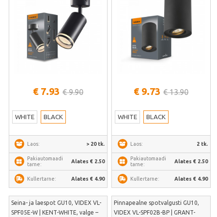
€ 7.93
€ 9.73
€ 9.90
€ 13.90
WHITE
BLACK
WHITE
BLACK
> 20 tk.
2 tk.
Laos:
Laos:
Pakiautomaadi
Pakiautomaadi
Alates € 2.50
Alates € 2.50
tarne:
tarne:
Alates € 4.90
Alates € 4.90
Kullertarne:
Kullertarne:
Seina- ja laespot GU10, VIDEX VL-
Pinnapealne spotvalgusti GU10,
SPF05E-W | KENT-WHITE, valge –
VIDEX VL-SPF02B-BP | GRANT-