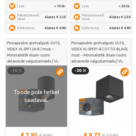
> 10 tk.
> 20 tk.
Laos:
Laos:
Pakiautomaadi
Pakiautomaadi
Alates € 2.50
Alates € 2.50
tarne:
tarne:
Alates € 4.90
Alates € 4.90
Kullertarne:
Kullertarne:
Pinnapealne spotvalgusti GU10,
Pinnapealne spotvalgusti GU10,
VIDEX VL-SPF12A-B | must –
VIDEX VL-SPF01-B | OTTO-BLACK,
Minimalistlik disain ruumi
must – Minimalistlik disain ruumi
aktsentide valgustamiseks | VL-
aktsentide valgustamiseks | VL-
SPF12A-B
SPF01-B
-19
-30
Toode pole hetkel
saadaval.
€ 7.93
€ 9.73
€ 9.90
€ 13.90