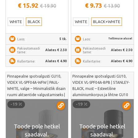
€ 15.92
€ 9.73
€ 19.90
€ 13.90
WHITE
BLACK
WHITE
BLACK+WHITE
Tellimuse alusel
5 tk.
Laos:
Laos:
Pakiautomaadi
Pakiautomaadi
Alates € 2.50
Alates € 2.50
tarne:
tarne:
Alates € 4.90
Alates € 4.90
Kullertarne:
Kullertarne:
Pinnapealne spotvalgusti GU10,
Pinnapealne spotvalgusti GU10,
VIDEX VL-SPF04A-WFW | PAUL-
VIDEX VL-SPF04A-BPB | STANLEY-
WHITE, valge – Minimalistlik disain
BLACK, must – Esteetiline
ruumi aktsentide valgustamiseks |
alumiiniumkorpus ja lihtne GU10
VL-SPF04A-WFW
pirni vahetus | VL-SPF04A-BPB
-19
-19
Toode pole hetkel
Toode pole hetkel
saadaval.
saadaval.