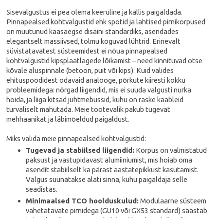
Sisevalgustus ei pea olema keeruline ja kallis paigaldada.
Pinnapealsed kohtvalgustid ehk spotid ja lahtised pirnikorpused
on muutunud kaasaegse disaini standardiks, asendades
elegantselt massiivsed, tolmu koguvad lühtrid. Erinevalt
süvistatavatest süsteemidest ei nõua pinnapealsed
kohtvalgustid kipsplaatlagede lõikamist – need kinnituvad otse
kõvale aluspinnale (betoon, puit või kips). Kuid valides
ehituspoodidest odavaid analooge, põrkute kiiresti kokku
probleemidega: nõrgad liigendid, mis ei suuda valgusti nurka
hoida, ja liiga kitsad juhtmebussid, kuhu on raske kaableid
turvaliselt mahutada. Meie tootevalik pakub tugevat
mehhaanikat ja läbimõeldud paigaldust.
Miks valida meie pinnapealsed kohtvalgustid:
Tugevad ja stabiilsed liigendid:
Korpus on valmistatud
paksust ja vastupidavast alumiiniumist, mis hoiab oma
asendit stabiilselt ka pärast aastatepikkust kasutamist.
Valgus suunatakse alati sinna, kuhu paigaldaja selle
seadistas.
Minimaalsed TCO hoolduskulud:
Modulaarne süsteem
vahetatavate pirnidega (GU10 või GX53 standard) säästab