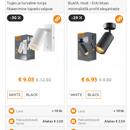
Tugev ja turvaline nurga
BLACK, must – Eriti kitsas
fikseerimine täpseks valguse
minimalistlik profiil elegantsete
suunamiseks | VL-SPF05E-W
laekujunduste jaoks | VL-SPF02B-
-30
-29
BP
€ 9.03
€ 6.93
€ 12.90
€ 9.90
WHITE
BLACK
WHITE
BLACK
> 10 tk.
> 10 tk.
Laos:
Laos:
Pakiautomaadi
Pakiautomaadi
Alates € 2.50
Alates € 2.50
tarne:
tarne: