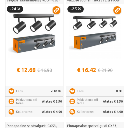
valguse suunamiseks | VL-SPF05B-
valguse suunamiseks | VL-SPF05B-
WFB
WPB
-24
-25
€ 12.68
€ 16.42
€ 16.90
€ 21.90
< 10 tk.
8 tk.
Laos:
Laos:
Pakiautomaadi
Pakiautomaadi
Alates € 2.50
Alates € 2.50
tarne:
tarne:
Alates € 4.90
Alates € 4.90
Kullertarne:
Kullertarne:
Pinnapealne spotvalgusti GX53,
Pinnapealne spotvalgusti GX53,