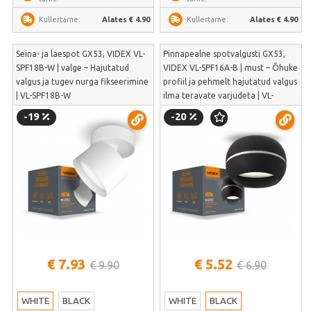
Alates € 4.90
Alates € 4.90
Kullertarne:
Kullertarne:
Seina- ja laespot GX53, VIDEX VL-
Pinnapealne spotvalgusti GX53,
SPF18B-W | valge – Hajutatud
VIDEX VL-SPF16A-B | must – Õhuke
valgus ja tugev nurga fikseerimine
profiil ja pehmelt hajutatud valgus
| VL-SPF18B-W
ilma teravate varjudeta | VL-
SPF16A-B
-19
-20
€ 7.93
€ 5.52
€ 9.90
€ 6.90
WHITE
BLACK
WHITE
BLACK