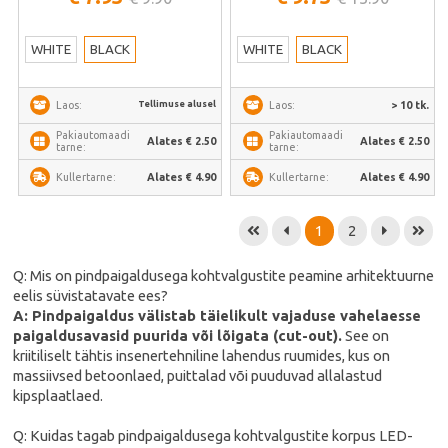
WHITE
BLACK
WHITE
BLACK
Tellimuse alusel
> 10 tk.
Laos:
Laos:
Pakiautomaadi
Pakiautomaadi
Alates € 2.50
Alates € 2.50
tarne:
tarne:
Alates € 4.90
Alates € 4.90
Kullertarne:
Kullertarne:
1
2
Q: Mis on pindpaigaldusega kohtvalgustite peamine arhitektuurne
eelis süvistatavate ees?
A: Pindpaigaldus välistab täielikult vajaduse vahelaesse
paigaldusavasid puurida või lõigata (cut-out).
See on
kriitiliselt tähtis insenertehniline lahendus ruumides, kus on
massiivsed betoonlaed, puittalad või puuduvad allalastud
kipsplaatlaed.
Q: Kuidas tagab pindpaigaldusega kohtvalgustite korpus LED-