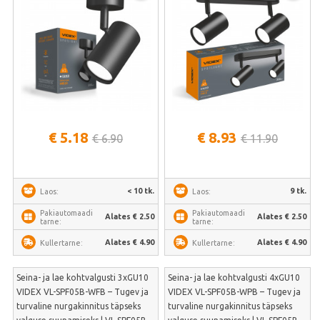
€ 5.18
€ 8.93
€ 6.90
€ 11.90
< 10 tk.
9 tk.
Laos:
Laos:
Pakiautomaadi
Pakiautomaadi
Alates € 2.50
Alates € 2.50
tarne:
tarne:
Alates € 4.90
Alates € 4.90
Kullertarne:
Kullertarne:
Seina- ja lae kohtvalgusti 3xGU10
Seina- ja lae kohtvalgusti 4xGU10
VIDEX VL-SPF05B-WFB – Tugev ja
VIDEX VL-SPF05B-WPB – Tugev ja
turvaline nurgakinnitus täpseks
turvaline nurgakinnitus täpseks