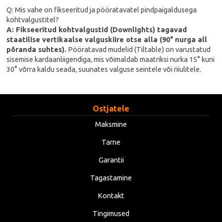
Q: Mis vahe on fikseeritud ja pööratavatel pindpaigaldusega
kohtvalgustitel?
A: Fikseeritud kohtvalgustid (Downlights) tagavad
staatilise vertikaalse valguskiire otse alla (90° nurga all
põranda suhtes).
Pööratavad mudelid (Tiltable) on varustatud
sisemise kardaanliigendiga, mis võimaldab maatriksi nurka 15° kuni
30° võrra kaldu seada, suunates valguse seintele või riiulitele.
Ostjatele
Maksmine
Tarne
Garantii
Tagastamine
Kontakt
Tingimused