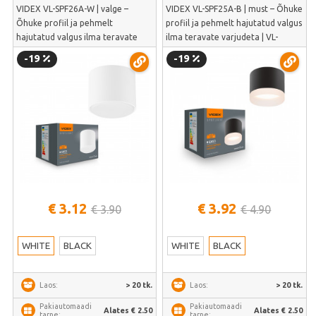
VIDEX VL-SPF26A-W | valge –
VIDEX VL-SPF25A-B | must – Õhuke
Õhuke profiil ja pehmelt
profiil ja pehmelt hajutatud valgus
hajutatud valgus ilma teravate
ilma teravate varjudeta | VL-
varjudeta | VL-SPF26A-W
SPF25A-B
-19
-19
€ 3.12
€ 3.92
€ 3.90
€ 4.90
WHITE
BLACK
WHITE
BLACK
> 20 tk.
> 20 tk.
Laos:
Laos:
Pakiautomaadi
Pakiautomaadi
Alates € 2.50
Alates € 2.50
tarne:
tarne: