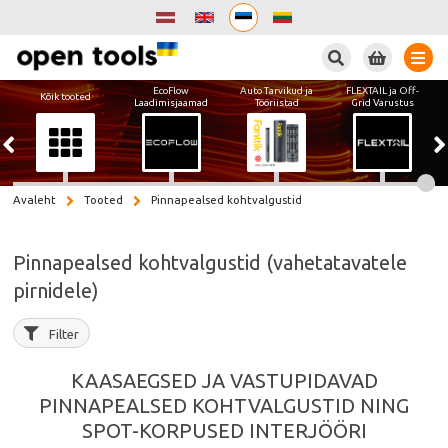
Otsi
EcoFlow
Auto Tarvikud ja
FLEXTAIL ja Off-
Kõik tooted
Laadimisjaamad
Tööriistad
Grid Varustus
Avaleht
Tooted
Pinnapealsed kohtvalgustid
Pinnapealsed kohtvalgustid (vahetatavatele
pirnidele)
Filter
KAASAEGSED JA VASTUPIDAVAD
PINNAPEALSED KOHTVALGUSTID NING
SPOT-KORPUSED INTERJÖÖRI