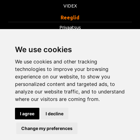
VIDEX
Reeglid
Privaatsus
Tingimused
We use cookies
Küpsised
Muuda küpsiste seadeid
We use cookies and other tracking
technologies to improve your browsing
experience on our website, to show you
info@opentools.lv
+371 26272360
personalized content and targeted ads, to
analyze our website traffic, and to understand
where our visitors are coming from.
Kaubanduspartner: varle.lt
I agree
I decline
Disain ja arendus
Change my preferences