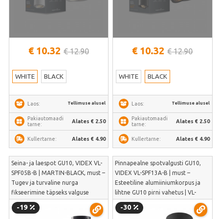
€ 10.32
€ 10.32
€ 12.90
€ 12.90
WHITE
BLACK
WHITE
BLACK
Tellimuse alusel
Tellimuse alusel
Laos:
Laos:
Pakiautomaadi
Pakiautomaadi
Alates € 2.50
Alates € 2.50
tarne:
tarne:
Alates € 4.90
Alates € 4.90
Kullertarne:
Kullertarne:
Seina- ja laespot GU10, VIDEX VL-
Pinnapealne spotvalgusti GU10,
SPF05B-B | MARTIN-BLACK, must –
VIDEX VL-SPF13A-B | must –
Tugev ja turvaline nurga
Esteetiline alumiiniumkorpus ja
fikseerimine täpseks valguse
lihtne GU10 pirni vahetus | VL-
suunamiseks | VL-SPF05B-B
SPF13A-B
-19
-30