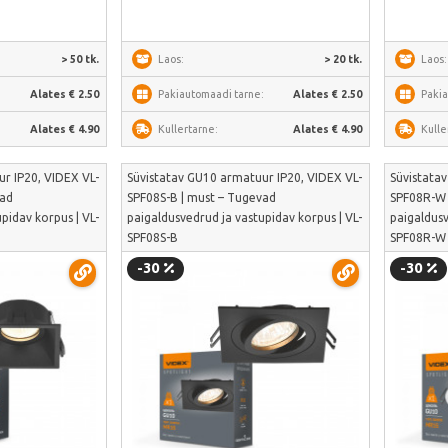
> 50 tk.
Laos:
> 20 tk.
Laos:
:
Alates € 2.50
Pakiautomaadi tarne:
Alates € 2.50
Pakia
Alates € 4.90
Kullertarne:
Alates € 4.90
Kulle
r IP20, VIDEX VL-
Süvistatav GU10 armatuur IP20, VIDEX VL-
Süvistata
vad
SPF08S-B | must – Tugevad
SPF08R-W 
pidav korpus | VL-
paigaldusvedrud ja vastupidav korpus | VL-
paigaldusv
SPF08S-B
SPF08R-W
-30
-30