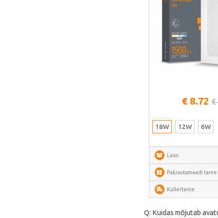
Liene
LONGER
UNI-T
Lepro
Roborock
Vaata lähem
€ 8.72
€
18W
12W
6W
Laos:
Pakiautomaadi tarne
Kullertarne:
Q: Kuidas mõjutab avatu