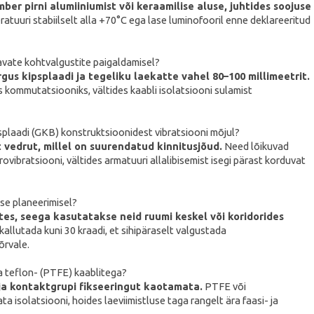
r pirni alumiiniumist või keraamilise aluse, juhtides soojuse
atuuri stabiilselt alla +70°C ega lase luminofooril enne deklareeritud
atavate kohtvalgustite paigaldamisel?
s kipsplaadi ja tegeliku laekatte vahel 80–100 millimeetrit.
ks kommutatsiooniks, vältides kaabli isolatsiooni sulamist
splaadi (GKB) konstruktsioonidest vibratsiooni mõjul?
 vedrut, millel on suurendatud kinnitusjõud.
Need lõikuvad
vibratsiooni, vältides armatuuri allalibisemist isegi pärast korduvat
use planeerimisel?
tes, seega kasutatakse neid ruumi keskel või koridorides
llutada kuni 30 kraadi, et sihipäraselt valgustada
õrvale.
a teflon- (PTFE) kaablitega?
ja kontaktgrupi fikseeringut kaotamata.
PTFE või
a isolatsiooni, hoides laeviimistluse taga rangelt ära faasi- ja