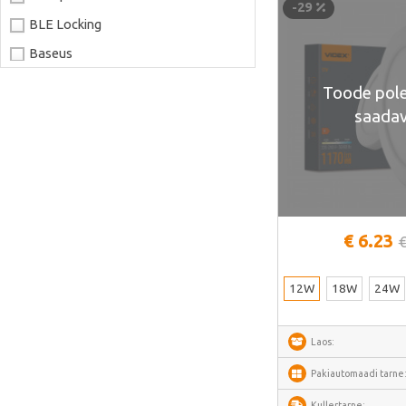
-29
BLE Locking
Baseus
Joyroom
Toode pole
LaserPecker
saadav
xTool
Artillery
Creality
AnyCubic
€ 6.23
€
Elegoo
Sonoff
12W
18W
24W
Shelly
Laos:
Flextail
NexTool
Pakiautomaadi tarne
Blitzwolf
Kullertarne: