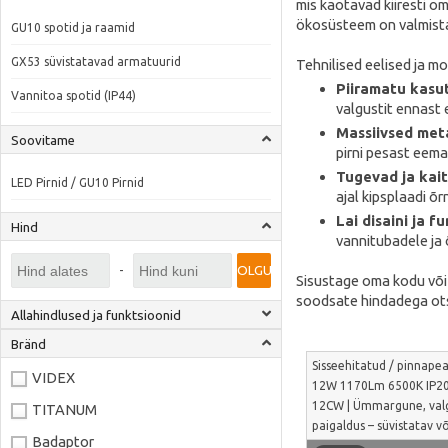
mis kaotavad kiiresti o
ökosüsteem on valmistatu
GU10 spotid ja raamid
GX53 süvistatavad armatuurid
Tehnilised eelised ja m
Piiramatu kasut
Vannitoa spotid (IP44)
valgustit ennast 
Massiivsed meta
Soovitame
pirni pesast eema
Tugevad ja kait
LED Pirnid / GU10 Pirnid
ajal kipsplaadi õ
Lai disaini ja f
Hind
vannitubadele ja
-
OLGU
Sisustage oma kodu või ä
soodsate hindadega ots
Allahindlused ja funktsioonid
Bränd
Sisseehitatud / pinnape
VIDEX
12W 1170Lm 6500K IP20
12CW | Ümmargune, valg
TITANUM
paigaldus – süvistatav v
Badaptor
VL-DL6R-12CW