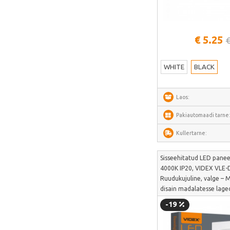
METZ
Fanttik
SwitchBot
Vaata lähem
€ 5.25
€
Lockin
DREAME
WHITE
BLACK
VENTION
Laos:
FunWater
Pakiautomaadi tarne
MERACH
DeerRun
Kullertarne:
CYCPLUS
Sisseehitatud LED pane
Garrett
4000K IP20, VIDEX VLE-
Ruudukujuline, valge – M
TIMEKETTLE
disain madalatesse lage
NAVEE
paigaldamiseks | VLE-D
-19
ULTIMEA