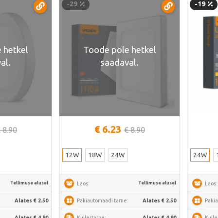
-29
-19
 hetkel
Toode pole hetkel
al.
saadaval.
€ 6.23
 8.90
€ 8.90
12W
18W
24W
24W
Tellimuse alusel
Tellimuse alusel
Laos:
Laos:
:
Alates € 2.50
Pakiautomaadi tarne:
Alates € 2.50
Pakia
Alates € 4.90
Kullertarne:
Alates € 4.90
Kulle