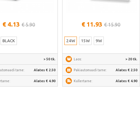
Vaata lähemalt
Vaata lähemalt
€ 4.13
€ 11.93
€ 5.90
€ 15.90
BLACK
24W
15W
9W
> 50 tk.
Laos:
> 20 tk.
utomaadi tarne:
Alates € 2.50
Pakiautomaadi tarne:
Alates € 2.50
rtarne:
Alates € 4.90
Kullertarne:
Alates € 4.90