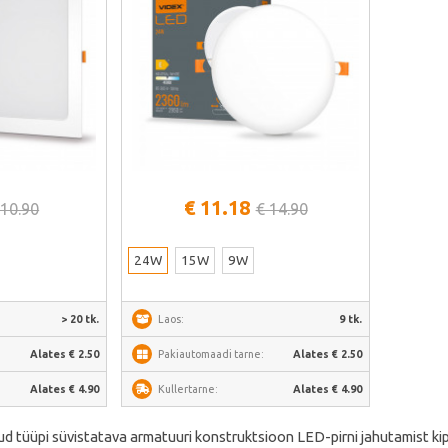
alt
Vaata lähemalt
€ 11.18
 10.90
€ 14.90
24W
15W
9W
> 20 tk.
Laos:
9 tk.
:
Alates € 2.50
Pakiautomaadi tarne:
Alates € 2.50
Alates € 4.90
Kullertarne:
Alates € 4.90
d tüüpi süvistatava armatuuri konstruktsioon LED-pirni jahutamist ki