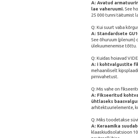
A: Avatud armatuurir
lae vaheruumi.
See hoi
25 000 tunni täitumist 
Q: Kui suurt vaba kõrgus
A: Standardsete GU10
See õhuruum (plenum) on 
ülekuumenemise tõttu.
Q: Kuidas hoiavad VIDEX
A: i kohtvalgustite 
mehaaniliselt kipsplaad
pirnivahetust.
Q: Mis vahe on fikseerit
A: Fikseeritud kohtv
ühtlaseks baasvalgu
arhitektuurielemente, k
Q: Miks toodetakse süvi
A: Keraamika suudab 
klaaskiudisolatsioon 10 