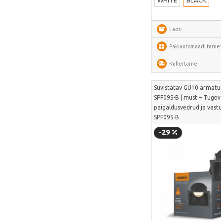
WHITE
BLACK
Arzopa
Laos:
Perlegear
Perlesmith
Pakiautomaadi tarne
Minis Forum
Kullertarne:
Yeelight
Süvistatav GU10 armatuu
Uperfect
SPF09S-B | must – Tuge
paigaldusvedrud ja vastu
HOTWAV
SPF09S-B
IMOU
-29
Avatto
Gosund
SAMSUNG
SanDisk
ECOFLOW