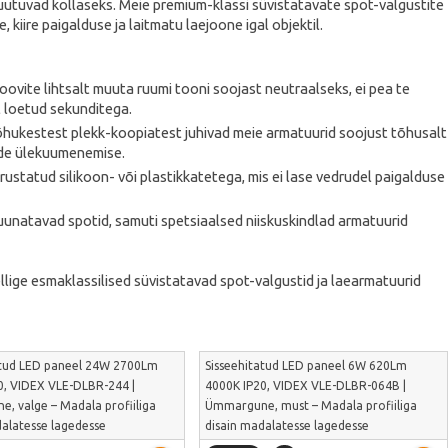
uutuvad kollaseks. Meie premium-klassi süvistatavate spot-valgustite
kiire paigalduse ja laitmatu laejoone igal objektil.
soovite lihtsalt muuta ruumi tooni soojast neutraalseks, ei pea te
t loetud sekunditega.
 õhukestest plekk-koopiatest juhivad meie armatuurid soojust tõhusalt
lide ülekuumenemise.
ustatud silikoon- või plastikkatetega, mis ei lase vedrudel paigalduse
uunatavad spotid, samuti spetsiaalsed niiskuskindlad armatuurid
Tellige esmaklassilised süvistatavad spot-valgustid ja laearmatuurid
atud LED paneel 24W 2700Lm
Sisseehitatud LED paneel 6W 620Lm
0, VIDEX VLE-DLBR-244 |
4000K IP20, VIDEX VLE-DLBR-064B |
, valge – Madala profiiliga
Ümmargune, must – Madala profiiliga
dalatesse lagedesse
disain madalatesse lagedesse
iseks | VLE-DLBR-244
paigaldamiseks | VLE-DLBR-064B