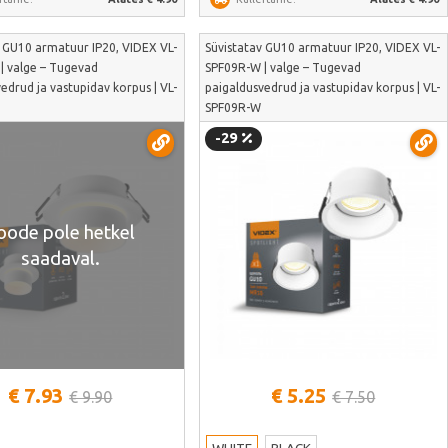
v GU10 armatuur IP20, VIDEX VL-
Süvistatav GU10 armatuur IP20, VIDEX VL-
| valge – Tugevad
SPF09R-W | valge – Tugevad
edrud ja vastupidav korpus | VL-
paigaldusvedrud ja vastupidav korpus | VL-
SPF09R-W
-29
oode pole hetkel
saadaval.
Vaata lähemalt
€ 7.93
€ 5.25
€ 9.90
€ 7.50