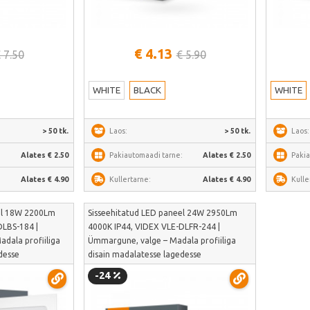
alt
Vaata lähemalt
€ 4.13
 7.50
€ 5.90
WHITE
BLACK
WHITE
> 50 tk.
Laos:
> 50 tk.
Laos:
:
Alates € 2.50
Pakiautomaadi tarne:
Alates € 2.50
Pakia
Alates € 4.90
Kullertarne:
Alates € 4.90
Kulle
el 18W 2200Lm
Sisseehitatud LED paneel 24W 2950Lm
DLBS-184 |
4000K IP44, VIDEX VLE-DLFR-244 |
adala profiiliga
Ümmargune, valge – Madala profiiliga
desse
disain madalatesse lagedesse
LBS-184
paigaldamiseks | VLE-DLFR-244
-24