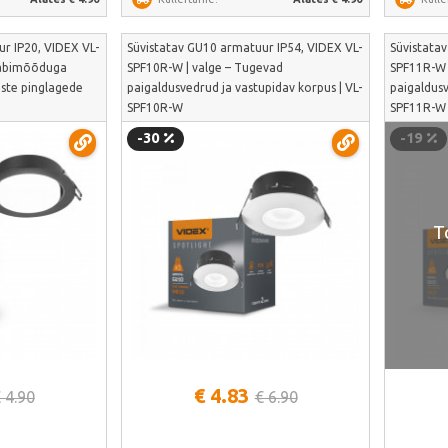
r IP20, VIDEX VL-
Süvistatav GU10 armatuur IP54, VIDEX VL-
Süvistata
 läbimõõduga
SPF10R-W | valge – Tugevad
SPF11R-W 
iste pinglagede
paigaldusvedrud ja vastupidav korpus | VL-
paigaldusv
SPF10R-W
SPF11R-W
-30
-19
T
alt
Vaata lähemalt
€ 4.83
 4.90
€ 6.90