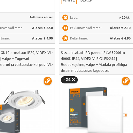
WHITE
BLACK
Tellimuse alusel
Laos:
> 20 tk.
utomaadi tarne:
Alates € 2.50
Pakiautomaadi tarne:
Alates € 2.50
rtarne:
Alates € 4.90
Kullertarne:
Alates € 4.90
v GU10 armatuur IP20, VIDEX VL-
Sisseehitatud LED paneel 24W 3200Lm
| valge – Tugevad
4000K IP44, VIDEX VLE-DLFS-244 |
edrud ja vastupidav korpus | VL-
Ruudukujuline, valge – Madala profiiliga
disain madalatesse lagedesse
paigaldamiseks | VLE-DLFS-244
-24