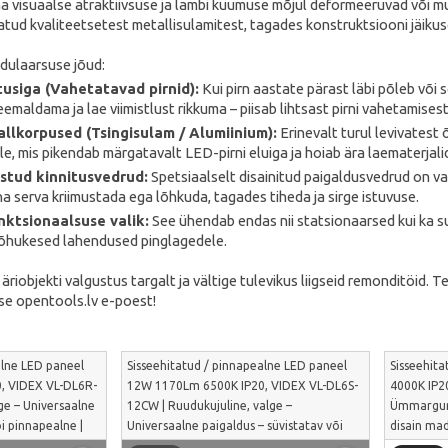
ma visuaalse atraktiivsuse ja lambi kuumuse mõjul deformeeruvad või m
d kvaliteetsetest metallisulamitest, tagades konstruktsiooni jäikuse, 
odulaarsuse jõud:
usiga (Vahetatavad pirnid):
Kui pirn aastate pärast läbi põleb või 
eemaldama ja lae viimistlust rikkuma – piisab lihtsast pirni vahetamises
llkorpused (Tsingisulam / Alumiinium):
Erinevalt turul levivatest
le, mis pikendab märgatavalt LED-pirni eluiga ja hoiab ära laematerja
stud kinnitusvedrud:
Spetsiaalselt disainitud paigaldusvedrud on var
rna serva kriimustada ega lõhkuda, tagades tiheda ja sirge istuvuse.
unktsionaalsuse valik:
See ühendab endas nii statsionaarsed kui ka s
 õhukesed lahendused pinglagedele.
riobjekti valgustus targalt ja vältige tulevikus liigseid remonditöid. 
e opentools.lv e-poest!
alne LED paneel
Sisseehitatud / pinnapealne LED paneel
Sisseehit
, VIDEX VL-DL6R-
12W 1170Lm 6500K IP20, VIDEX VL-DL6S-
4000K IP2
e – Universaalne
12CW | Ruudukujuline, valge –
Ümmargune
õi pinnapealne |
Universaalne paigaldus – süvistatav või
disain ma
pinnapealne | VL-DL6S-12CW
paigaldam