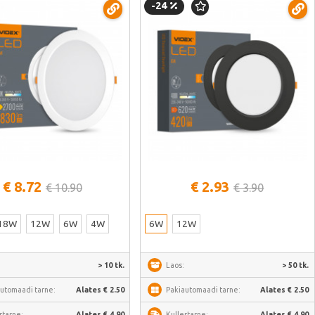
-24
Vaata lähemalt
Vaata lähemalt
€ 8.72
€ 2.93
€ 10.90
€ 3.90
18W
12W
6W
4W
6W
12W
> 10 tk.
Laos:
> 50 tk.
utomaadi tarne:
Alates € 2.50
Pakiautomaadi tarne:
Alates € 2.50
rtarne:
Alates € 4.90
Kullertarne:
Alates € 4.90