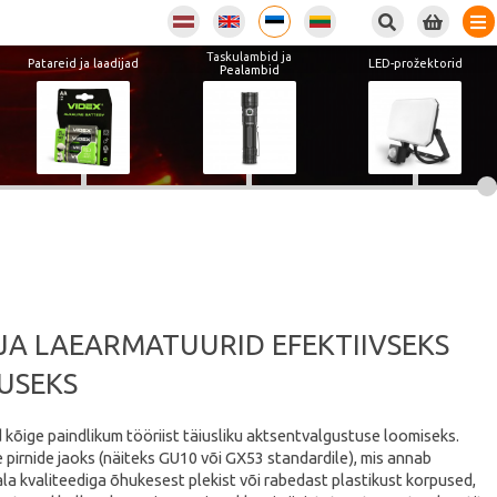
Taskulambid ja
Patareid ja laadijad
LED-prožektorid
Pealambid
JA LAEARMATUURID EFEKTIIVSEKS
USEKS
 kõige paindlikum tööriist täiusliku aktsentvalgustuse loomiseks.
pirnide jaoks (näiteks GU10 või GX53 standardile), mis annab
ala kvaliteediga õhukesest plekist või rabedast plastikust korpused,