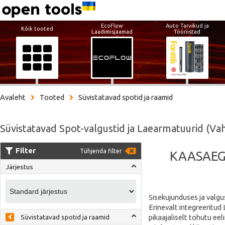
EcoFlow
Auto Tarvikud ja
Kõik tooted
Laadimisjaamad
Tööriistad
Avaleht
Tooted
Süvistatavad spotid ja raamid
Süvistatavad Spot-valgustid ja Laearmatuurid (Vah
Filter
Tühjenda filter
KAASAEG
Järjestus
Sisekujunduses ja valgu
Erinevalt integreeritud
pikaajaliselt tohutu ee
Süvistatavad spotid ja raamid