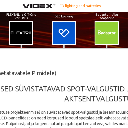
LED lighting and batteries
FLEXTAIL ja Off-Grid
Badaptor - Aku
BLE Locking
Varustus
adapterid
etatavatele Pirnidele)
SED SÜVISTATAVAD SPOT-VALGUSTID 
AKTSENTVALGUST
stuse projekteerimisel on süvistatavad spot-valgustid ja laearmatuurid
 LED-paneelidest on need korpused loodud spetsiaalselt vahetatavate 
lise. Paljud ostjad ja kogenematud paigaldajad teevad vea, valides mad