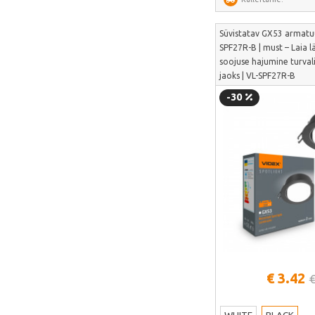
Puluz
Süvistatav GX53 armatuu
Deerma
SPF27R-B | must – Laia
soojuse hajumine turval
AMZchef
jaoks | VL-SPF27R-B
HiBREW
-30
IsEasy
HOTO
Meross
Dorosin
Lokithor
Carlinkit
Ancel
Habotest
Vaata lähem
€ 3.42
€
Ottocast
SUNTEK