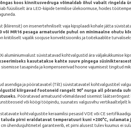
õngas koos kinnitusvedruga võimaldab õhul vabalt ringelda ümbe
ab füüsiliselt ära LED-kiipide termilise ülekoormuse, hoides töötemper
laguneda.
t (kliirensit) on insenertehniliselt vaja kipsplaadi kohale jätta süvist
 või MR16 pesaga armatuuride puhul on minimaalne ohutu kõrgu
kriitiliselt vajalik soojuse konvektsiooniks ja toitekaablite turvalise
i alumiiniumvalust süvistatavad kohtvalgustid ära väljakukkumise kip
fikseerimiseks kasutatakse kahte suure pingega süsinikterasest
i sisemisse tasapinda ja kompenseerivad hoone vajumisest tingitud mikro
ud asendiga ja pööratavatel (Tilt) süvistatavatel kohtvalgustitel valg
algustid kiirgavad footoneid rangelt 90° nurga all põranda suh
stuseks.
Pööratavad armatuurid võimaldavad sisemist läätserõngast ka
unstiteoseid või köögi tööpindu, suunates valgusvihu vertikaalteljelt k
statavate kohtvalgustite keraamilisi pesasid VDE või CE sertifikaadig
taluda pirni eraldatavat temperatuuri kuni +200°C, sulamata 
cm ühendusjuhtmetel garanteerib, et pirni alusest tulev kuumus ei sulat