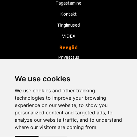
Tagastamine
Kontakt
Tingimused
VIDEX
Reeglid
Privaatsus
Tingimused
We use cookies
Küpsised
Muuda küpsiste seadeid
We use cookies and other tracking
technologies to improve your browsing
experience on our website, to show you
info@opentools.lv
+371 26272360
personalized content and targeted ads, to
analyze our website traffic, and to understand
where our visitors are coming from.