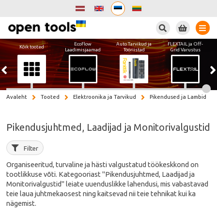
Otsi
EcoFlow
Auto Tarvikud ja
FLEXTAIL ja Off-
Kõik tooted
Laadimisjaamad
Tööriistad
Grid Varustus
Avaleht
Tooted
Elektroonika ja Tarvikud
Pikendused ja Lambid
Pikendusjuhtmed, Laadijad ja Monitorivalgustid
Filter
Organiseeritud, turvaline ja hästi valgustatud töökeskkond on
tootlikkuse võti. Kategooriast "Pikendusjuhtmed, Laadijad ja
Monitorivalgustid" leiate uuenduslikke lahendusi, mis vabastavad
teie laua juhtmekaosest ning kaitsevad nii teie tehnikat kui ka
nägemist.