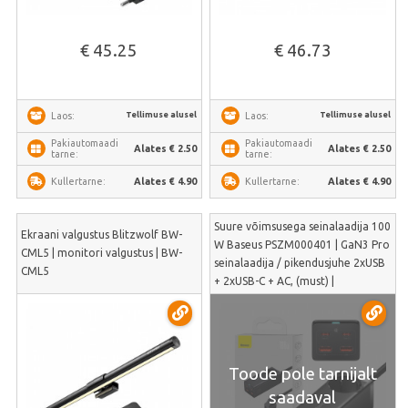
€ 45.25
€ 46.73
Tellimuse alusel
Tellimuse alusel
Laos:
Laos:
Pakiautomaadi
Pakiautomaadi
Alates € 2.50
Alates € 2.50
tarne:
tarne:
Alates € 4.90
Alates € 4.90
Kullertarne:
Kullertarne:
Suure võimsusega seinalaadija 100
Ekraani valgustus Blitzwolf BW-
W Baseus PSZM000401 | GaN3 Pro
CML5 | monitori valgustus | BW-
seinalaadija / pikendusjuhe 2xUSB
CML5
+ 2xUSB-C + AC, (must) |
PSZM000401
Toode pole tarnijalt
saadaval