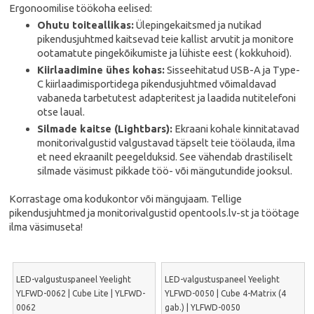
Ergonoomilise töökoha eelised:
Ohutu toiteallikas:
Ülepingekaitsmed ja nutikad
pikendusjuhtmed kaitsevad teie kallist arvutit ja monitore
ootamatute pingekõikumiste ja lühiste eest ( kokkuhoid).
Kiirlaadimine ühes kohas:
Sisseehitatud USB-A ja Type-
C kiirlaadimisportidega pikendusjuhtmed võimaldavad
vabaneda tarbetutest adapteritest ja laadida nutitelefoni
otse laual.
Silmade kaitse (Lightbars):
Ekraani kohale kinnitatavad
monitorivalgustid valgustavad täpselt teie töölauda, ilma
et need ekraanilt peegelduksid. See vähendab drastiliselt
silmade väsimust pikkade töö- või mängutundide jooksul.
Korrastage oma kodukontor või mängujaam. Tellige
pikendusjuhtmed ja monitorivalgustid opentools.lv-st ja töötage
ilma väsimuseta!
LED-valgustuspaneel Yeelight
LED-valgustuspaneel Yeelight
YLFWD-0062 | Cube Lite | YLFWD-
YLFWD-0050 | Cube 4-Matrix (4
0062
gab.) | YLFWD-0050