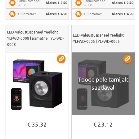
Pakiautomaadi
Pakiautomaadi
Alates € 2.50
Alates € 2.50
tarne:
tarne:
Alates € 4.90
Alates € 4.90
Kullertarne:
Kullertarne:
LED-valgustuspaneel Yeelight
LED-valgustuspaneel Yeelight
YLFWD-0008 | pamatne | YLFWD-
YLFWD-0005 | YLFWD-0005
0008
Toode pole tarnijalt
saadaval
€ 35.32
€ 23.12