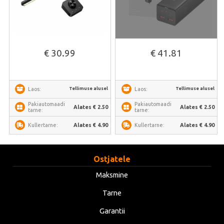
€ 30.99
€ 41.81
Tellimuse alusel
Tellimuse alusel
Laos:
Laos:
Pakiautomaadi
Pakiautomaadi
Alates € 2.50
Alates € 2.50
tarne:
tarne:
Alates € 4.90
Alates € 4.90
Kullertarne:
Kullertarne:
Ostjatele
Maksmine
Tarne
Garantii