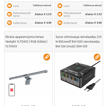
Tellimuse alusel
Tellimuse alusel
Laos:
Laos:
Pakiautomaadi
Pakiautomaadi
Alates € 2.50
Alates € 2.50
tarne:
tarne:
Alates € 4.90
Alates € 4.90
Kullertarne:
Kullertarne:
Ekrāna apgaismojuma lampa
Suure võimsusega seinalaadija 250
Yeelight YLTD003 | RGB (hõbe) |
W Blitzwolf BW-S28 | seinalaadija
YLTD003
BW-S26 (must) | BW-S28