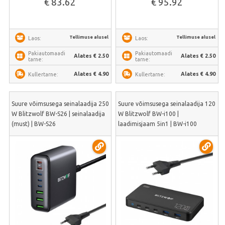
€ 83.62
€ 95.92
Tellimuse alusel
Tellimuse alusel
Laos:
Laos:
Pakiautomaadi
Pakiautomaadi
Alates € 2.50
Alates € 2.50
tarne:
tarne:
Alates € 4.90
Alates € 4.90
Kullertarne:
Kullertarne:
Suure võimsusega seinalaadija 250
Suure võimsusega seinalaadija 120
W Blitzwolf BW-S26 | seinalaadija
W Blitzwolf BW-i100 |
(must) | BW-S26
laadimisjaam 5in1 | BW-i100