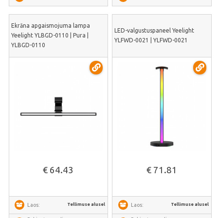
Ekrāna apgaismojuma lampa
LED-valgustuspaneel Yeelight
Yeelight YLBGD-0110 | Pura |
YLFWD-0021 | YLFWD-0021
YLBGD-0110
€ 64.43
€ 71.81
Tellimuse alusel
Tellimuse alusel
Laos:
Laos: