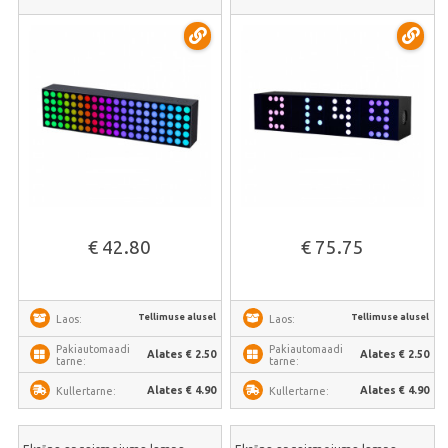
€ 42.80
€ 75.75
Tellimuse alusel
Tellimuse alusel
Laos:
Laos:
Pakiautomaadi
Pakiautomaadi
Alates € 2.50
Alates € 2.50
tarne:
tarne:
Alates € 4.90
Alates € 4.90
Kullertarne:
Kullertarne: