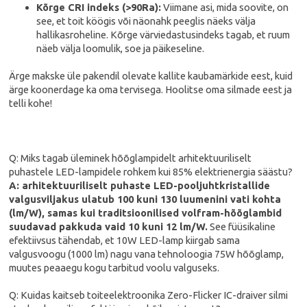
Kõrge CRI indeks (>90Ra):
Viimane asi, mida soovite, on
see, et toit köögis või näonahk peeglis näeks välja
hallikasroheline. Kõrge värviedastusindeks tagab, et ruum
näeb välja loomulik, soe ja päikeseline.
Ärge makske üle pakendil olevate kallite kaubamärkide eest, kuid
ärge koonerdage ka oma tervisega. Hoolitse oma silmade eest ja
telli kohe!
Q: Miks tagab üleminek hõõglampidelt arhitektuuriliselt
puhastele LED-lampidele rohkem kui 85% elektrienergia säästu?
A: arhitektuuriliselt puhaste LED-pooljuhtkristallide
valgusviljakus ulatub 100 kuni 130 luumenini vati kohta
(lm/W), samas kui traditsioonilised volfram-hõõglambid
suudavad pakkuda vaid 10 kuni 12 lm/W.
See füüsikaline
efektiivsus tähendab, et 10W LED-lamp kiirgab sama
valgusvoogu (1000 lm) nagu vana tehnoloogia 75W hõõglamp,
muutes peaaegu kogu tarbitud voolu valguseks.
Q: Kuidas kaitseb toiteelektroonika Zero-Flicker IC-draiver silmi