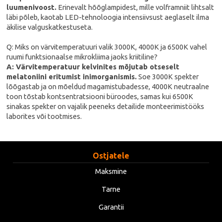
luumenivoost.
Erinevalt hõõglampidest, mille volframniit lihtsalt
läbi põleb, kaotab LED-tehnoloogia intensiivsust aeglaselt ilma
äkilise valguskatkestuseta.
Q: Miks on värvitemperatuuri valik 3000K, 4000K ja 6500K vahel
ruumi funktsionaalse mikrokliima jaoks kriitiline?
A: Värvitemperatuur kelvinites mõjutab otseselt
melatoniini eritumist inimorganismis.
Soe 3000K spekter
lõõgastab ja on mõeldud magamistubadesse, 4000K neutraalne
toon tõstab kontsentratsiooni büroodes, samas kui 6500K
sinakas spekter on vajalik peeneks detailide monteerimistööks
laborites või tootmises.
Ostjatele
Maksmine
Tarne
Garantii