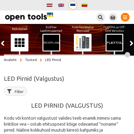
Otsi
EcoFlow
Auto Tarvikud ja
FLEXTAIL ja Off-
Kõik tooted
Laadimisjaamad
Tööriistad
Grid Varustus
Avaleht
Tooted
LED Pirnid
LED Pirnid (Valgustus)
Filter
LED PIRNID (VALGUSTUS)
Kodu või kontori valgustust valides teeb enamik inimesi sama
kriitilise vea – ostab ehituspoest kõige odavamad "noname"
pirnid. Näiline kokkuhoid muutub kiiresti kahjumiks ja