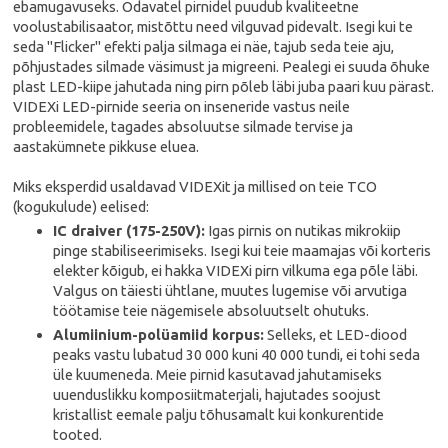
ebamugavuseks. Odavatel pirnidel puudub kvaliteetne
voolustabilisaator, mistõttu need vilguvad pidevalt. Isegi kui te
seda "Flicker" efekti palja silmaga ei näe, tajub seda teie aju,
põhjustades silmade väsimust ja migreeni. Pealegi ei suuda õhuke
plast LED-kiipe jahutada ning pirn põleb läbi juba paari kuu pärast.
VIDEXi LED-pirnide seeria on inseneride vastus neile
probleemidele, tagades absoluutse silmade tervise ja
aastakümnete pikkuse eluea.
Miks eksperdid usaldavad VIDEXit ja millised on teie TCO
(kogukulude) eelised:
IC draiver (175-250V):
Igas pirnis on nutikas mikrokiip
pinge stabiliseerimiseks. Isegi kui teie maamajas või korteris
elekter kõigub, ei hakka VIDEXi pirn vilkuma ega põle läbi.
Valgus on täiesti ühtlane, muutes lugemise või arvutiga
töötamise teie nägemisele absoluutselt ohutuks.
Alumiinium-polüamiid korpus:
Selleks, et LED-diood
peaks vastu lubatud 30 000 kuni 40 000 tundi, ei tohi seda
üle kuumeneda. Meie pirnid kasutavad jahutamiseks
uuenduslikku komposiitmaterjali, hajutades soojust
kristallist eemale palju tõhusamalt kui konkurentide
tooted.