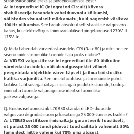
stroboskoopilise efekti ja pingekõikumiste eest?
A: Integreeritud IC (Integrated Circuit) kõvera
stabiliseerija tasandab vahelduvvoolu kõikumisi,
välistades visuaalselt märkamatu, kuid nägemist väsitava
100 Hz vilkumise.
See tagab absoluutselt staatilise valgusvoo
ka siis, kui elektrivõrgus toimuvad äkilised pingelangused 230V-lt
175V-le.
Q: Mida tähendab värviedastusindeks CRI (Ra > 80) ja miks on see
siseruumides loomulike toonide taju jaoks oluline?
A: VIDEXi valgustitesse integreeritud üle 80-ühikuline
värviedastusindeks näitab valgusspektri võimet
peegeldada objektide värve täpselt ja ilma tööstusliku
hallika varjundita.
See on eluhoolduse ja tööruumide puhul
kriitilise tähtsusega näitaja, mis tagab puidutekstuuride, toidu ja
inimnaha toonide väljanägemise identse loomuliku
päikesevalgusega.
Q: Kuidas iseloomustab L70B50 standard LED-dioodide
valgusvoo degradatsiooni ja kasutusiga 25 000-tunnises tsüklis?
A: L70B50 sertifitseerimisnäitaja garanteerib füüsiliselt,
et pärast 25 000 tundi pidevat tööd säilitab vähemalt 50%
lampidest mitte vähem kui 70% oma algsest