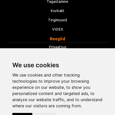
Tagastamine
Kontakt
Tingimused
VIDEX
Reeglid
Privaatsus
Tingimused
We use cookies
Küpsised
We use cookies and other tracking
Muuda küpsiste seadeid
technologies to improve your browsing
experience on our website, to show you
info@opentools.lv
+371 26272360
personalized content and targeted ads, to
analyze our website traffic, and to understand
where our visitors are coming from.