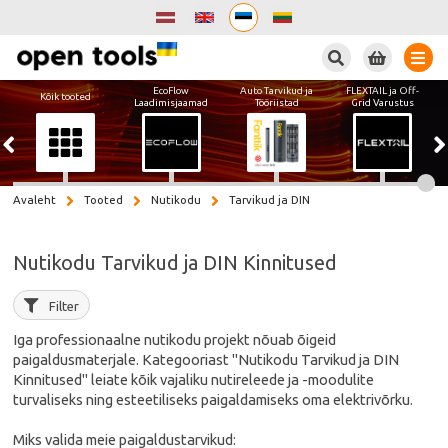
Otsi
EcoFlow
Auto Tarvikud ja
FLEXTAIL ja Off-
Kõik tooted
Laadimisjaamad
Tööriistad
Grid Varustus
Avaleht
Tooted
Nutikodu
Tarvikud ja DIN
Nutikodu Tarvikud ja DIN Kinnitused
Filter
Iga professionaalne nutikodu projekt nõuab õigeid
paigaldusmaterjale. Kategooriast "Nutikodu Tarvikud ja DIN
Kinnitused" leiate kõik vajaliku nutireleede ja -moodulite
turvaliseks ning esteetiliseks paigaldamiseks oma elektrivõrku.
Miks valida meie paigaldustarvikud: