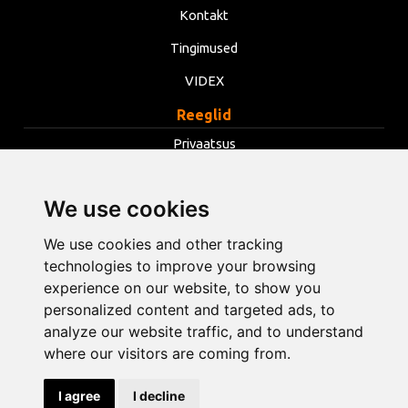
Kontakt
Tingimused
VIDEX
Reeglid
Privaatsus
Tingimused
We use cookies
Küpsised
Muuda küpsiste seadeid
We use cookies and other tracking
technologies to improve your browsing
experience on our website, to show you
info@opentools.lv
+371 26272360
personalized content and targeted ads, to
analyze our website traffic, and to understand
where our visitors are coming from.
Kaubanduspartner: varle.lt
I agree
I decline