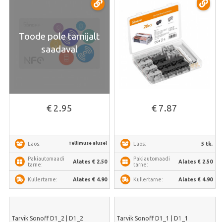
Toode pole tarnijalt
saadaval
€ 2.95
€ 7.87
Tellimuse alusel
5 tk.
Laos:
Laos:
Pakiautomaadi
Pakiautomaadi
Alates € 2.50
Alates € 2.50
tarne:
tarne:
Alates € 4.90
Alates € 4.90
Kullertarne:
Kullertarne:
Tarvik Sonoff D1_2 | D1_2
Tarvik Sonoff D1_1 | D1_1