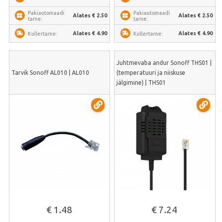
Pakiautomaadi
Pakiautomaadi
Alates € 2.50
Alates € 2.50
tarne:
tarne:
Alates € 4.90
Alates € 4.90
Kullertarne:
Kullertarne:
Juhtmevaba andur Sonoff THS01 |
Tarvik Sonoff AL010 | AL010
(temperatuuri ja niiskuse
jälgimine) | THS01
€ 1.48
€ 7.24