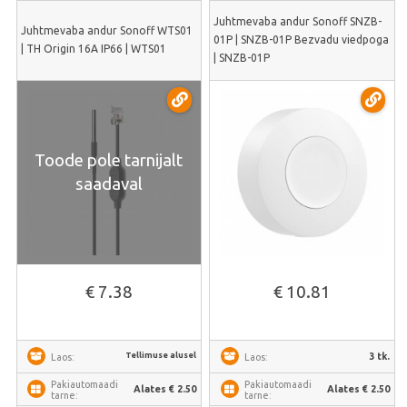
Juhtmevaba andur Sonoff SNZB-
Juhtmevaba andur Sonoff WTS01
01P | SNZB-01P Bezvadu viedpoga
| TH Origin 16A IP66 | WTS01
| SNZB-01P
Toode pole tarnijalt
saadaval
€ 7.38
€ 10.81
Tellimuse alusel
3 tk.
Laos:
Laos:
Pakiautomaadi
Pakiautomaadi
Alates € 2.50
Alates € 2.50
tarne:
tarne: