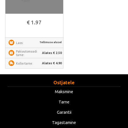
€ 1.97
Tellimuse alusel
Laos:
Pakiautomaadi
Alates € 2.50
tarne:
Alates € 4.90
Kullertarne:
Ostjatele
Maksmine
Tarne
Garantii
Tagastamine