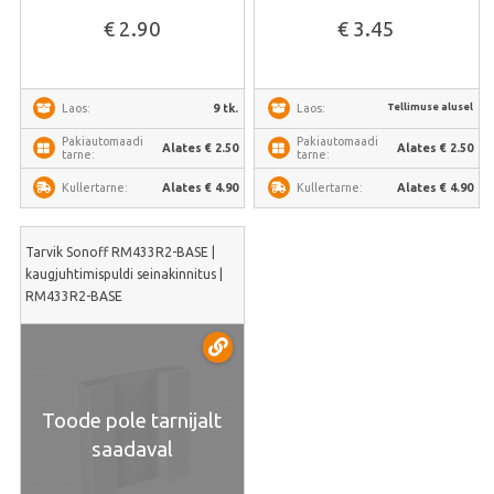
€ 2.90
€ 3.45
Tellimuse alusel
9 tk.
Laos:
Laos:
Pakiautomaadi
Pakiautomaadi
Alates € 2.50
Alates € 2.50
tarne:
tarne:
Alates € 4.90
Alates € 4.90
Kullertarne:
Kullertarne:
Tarvik Sonoff RM433R2-BASE |
kaugjuhtimispuldi seinakinnitus |
RM433R2-BASE
Toode pole tarnijalt
saadaval