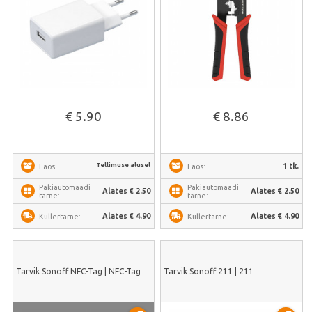
€ 5.90
€ 8.86
Tellimuse alusel
1 tk.
Laos:
Laos:
Pakiautomaadi
Pakiautomaadi
Alates € 2.50
Alates € 2.50
tarne:
tarne:
Alates € 4.90
Alates € 4.90
Kullertarne:
Kullertarne:
Tarvik Sonoff NFC-Tag | NFC-Tag
Tarvik Sonoff 211 | 211