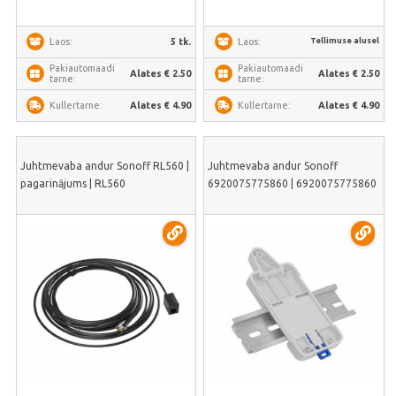
Tellimuse alusel
5 tk.
Laos:
Laos:
Pakiautomaadi
Pakiautomaadi
Alates € 2.50
Alates € 2.50
tarne:
tarne:
Alates € 4.90
Alates € 4.90
Kullertarne:
Kullertarne:
Juhtmevaba andur Sonoff RL560 |
Juhtmevaba andur Sonoff
pagarinājums | RL560
6920075775860 | 6920075775860