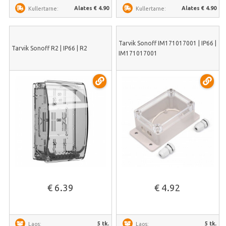
Alates € 4.90
Alates € 4.90
Kullertarne:
Kullertarne:
Tarvik Sonoff IM171017001 | IP66 |
Tarvik Sonoff R2 | IP66 | R2
IM171017001
€ 6.39
€ 4.92
5 tk.
5 tk.
Laos:
Laos: