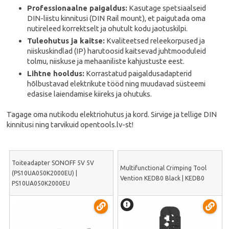
Professionaalne paigaldus:
Kasutage spetsiaalseid
DIN-liistu kinnitusi (DIN Rail mount), et paigutada oma
nutireleed korrektselt ja ohutult kodu jaotuskilpi.
Tuleohutus ja kaitse:
Kvaliteetsed releekorpused ja
niiskuskindlad (IP) harutoosid kaitsevad juhtmooduleid
tolmu, niiskuse ja mehaaniliste kahjustuste eest.
Lihtne hooldus:
Korrastatud paigaldusadapterid
hõlbustavad elektrikute tööd ning muudavad süsteemi
edasise laiendamise kiireks ja ohutuks.
Tagage oma nutikodu elektriohutus ja kord. Sirvige ja tellige DIN
kinnitusi ning tarvikuid opentools.lv-st!
Toiteadapter SONOFF 5V 5V
Multifunctional Crimping Tool
(PS10UA050K2000EU) |
Vention KEDB0 Black | KEDB0
PS10UA050K2000EU