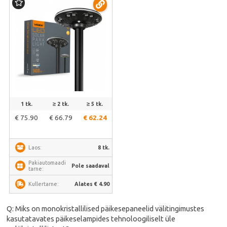
jalakäijatele | VL-GLSO-1254-S
1 tk.
≥ 2 tk.
≥ 5 tk.
€ 75.90
€ 66.79
€ 62.24
8 tk.
Laos:
Pakiautomaadi
Pole saadaval
tarne:
Alates € 4.90
Kullertarne:
Q: Miks on monokristallilised päikesepaneelid välitingimustes
kasutatavates päikeselampides tehnoloogiliselt üle