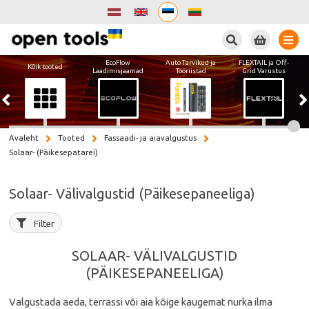
Otsi
EcoFlow
Auto Tarvikud ja
FLEXTAIL ja Off-
Kõik tooted
Laadimisjaamad
Tööriistad
Grid Varustus
Avaleht
Tooted
Fassaadi- ja aiavalgustus
Solaar- (Päikesepatarei)
Solaar- Välivalgustid (Päikesepaneeliga)
Filter
SOLAAR- VÄLIVALGUSTID
(PÄIKESEPANEELIGA)
Valgustada aeda, terrassi või aia kõige kaugemat nurka ilma