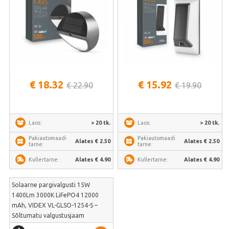
€ 18.32
€ 15.92
€ 22.90
€ 19.90
> 20 tk.
> 20 tk.
Laos:
Laos:
Pakiautomaadi
Pakiautomaadi
Alates € 2.50
Alates € 2.50
tarne:
tarne:
Alates € 4.90
Alates € 4.90
Kullertarne:
Kullertarne:
Solaarne pargivalgusti 15W
1400Lm 3000K LiFePO4 12000
mAh, VIDEX VL-GLSO-1254-S –
Sõltumatu valgustusjaam
teeradadele, mis reageerib