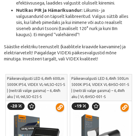
efektiivsusega, laadides valgustit oluliselt kiiremini.
Nutikas PIR ja Hämarikuandur:
Liikumis- ja
valgusandurid on täpselt kalibreeritud. Valgus süttib alles
siis, kui läheb pimedaks ja kui inimene või auto reaalselt
siseneb anduri tsooni (tavaliselt 120° nurk ja kuni 8m
kaugus). Ei mingeid "valehäireid"!
Säästke elektriku teenustelt (kaablitele kraavide kaevamine) ja
elektriarvetelt! Paigaldage VIDEXi päikesevalgustid mõne
minutiga. Investeeri targalt, vali VIDEX kvaliteet!
Päikesevalgusti LED 6,4Wh 600Lm
Päikesevalgusti LED 6,4Wh 500Lm
5000K IP54, VIDEX VL-WLSO-025-S
5000K IP54, VIDEX VL-BHSO-001-S
| (neitrāli valge gaisma) – 6,4Wh
| (neitrāli valge gaisma) – 6,4Wh
aku | VL-WLSO-025-S
aku | VL-BHSO-001-S
-20
-19