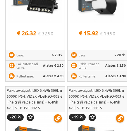
€ 26.32
€ 15.92
€ 32.90
€ 19.90
> 20 tk.
> 20 tk.
Laos:
Laos:
Pakiautomaadi
Pakiautomaadi
Alates € 2.50
Alates € 2.50
tarne:
tarne:
Alates € 4.90
Alates € 4.90
Kullertarne:
Kullertarne:
Päikesevalgusti LED 6,4Wh 500Lm
Päikesevalgusti LED 6,4Wh 500Lm
5000K IP54, VIDEX VL-BHSO-002-S
5000K IP54, VIDEX VL-BHSO-003-S
| (neitrāli valge gaisma) – 6,4Wh
| (neitrāli valge gaisma) – 6,4Wh
aku | VL-BHSO-002-S
aku | VL-BHSO-003-S
-20
-19