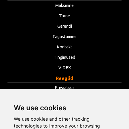
Maksmine
Tarne
Garantii
Tagastamine
Kontakt
Tingimused
VIDEX
Reeglid
Privaatsus
Tingimused
We use cookies
Küpsised
Muuda küpsiste seadeid
We use cookies and other tracking
technologies to improve your browsing