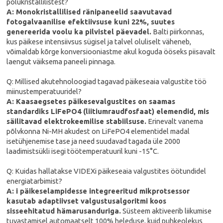
polükristallilistest?
A: Monokristallilised ränipaneelid saavutavad
fotogalvaanilise efektiivsuse kuni 22%, suutes
genereerida voolu ka pilvistel päevadel.
Balti piirkonnas,
kus päikese intensiivsus sügisel ja talvel oluliselt väheneb,
võimaldab kõrge konversiooniastme akul koguda ööseks piisavalt
laengut väiksema paneeli pinnaga.
Q: Millised akutehnoloogiad tagavad päikeseaia valgustite töö
miinustemperatuuridel?
A: Kaasaegsetes päikesevalgustites on saamas
standardiks LiFePO4 (liitiumraudfosfaat) elemendid, mis
säilitavad elektrokeemilise stabiilsuse.
Erinevalt vanema
põlvkonna Ni-MH akudest on LiFePO4 elementidel madal
isetühjenemise tase ja need suudavad tagada üle 2000
laadimistsükli isegi töötemperatuuril kuni -15°C.
Q: Kuidas hallatakse VIDEXi päikeseaia valgustites öötundidel
energiatarbimist?
A: i päikeselampidesse integreeritud mikprotsessor
kasutab adaptiivset valgustusalgoritmi koos
sisseehitatud hämarusanduriga.
Süsteem aktiveerib liikumise
tuvastamisel automaatselt 100% heleduse, kuid puhkeolekus