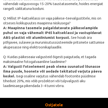
vähendab valgusvoogu 15-20% taustatasemele, hoides energiat
rangelt säilitatuna koiduni.
Q: Millist IP-kaitseklassi on vaja päikese-teevalgustitele, mis on
otseses kokkupuutes maapinna niiskusega?
A: Maapinna tasemele paigaldatavate päikeselampide
puhul on vaja vähemalt IP65 kaitseklassi ja vastupidavat
ABS-plastist või alumiiniumist korpust.
See hoiab ära
põhjavee, sulavee ja muruniisutussüsteemide pritsmete sattumise
akupesasse ning elektroonikaplaadile.
Q: Kuidas päikeseaia valgusteid õigesti paigutada, et tagada
maksimaalne fotogalvaaniline laadimine?
A: Valgusti fotoelement peab olema suunatud lõunasse
ilma puude, hoonete või aedade tekitatud varjuta päeva
keskel.
Isegi osaline varjutus vähendab footonite püüdmise
tihedust 20%, mis võib prožektori või tulpvalgusti aku
laadimisaega pikendada 3-4 tunni võrra.
Ostjatele