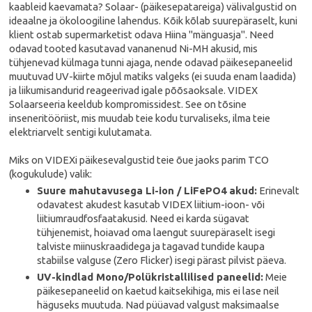
kaableid kaevamata? Solaar- (päikesepatareiga) välivalgustid on
ideaalne ja ökoloogiline lahendus. Kõik kõlab suurepäraselt, kuni
klient ostab supermarketist odava Hiina "mänguasja". Need
odavad tooted kasutavad vananenud Ni-MH akusid, mis
tühjenevad külmaga tunni ajaga, nende odavad päikesepaneelid
muutuvad UV-kiirte mõjul matiks valgeks (ei suuda enam laadida)
ja liikumisandurid reageerivad igale põõsaoksale. VIDEX
Solaarseeria keeldub kompromissidest. See on tõsine
inseneritööriist, mis muudab teie kodu turvaliseks, ilma teie
elektriarvelt sentigi kulutamata.
Miks on VIDEXi päikesevalgustid teie õue jaoks parim TCO
(kogukulude) valik:
Suure mahutavusega Li-ion / LiFePO4 akud:
Erinevalt
odavatest akudest kasutab VIDEX liitium-ioon- või
liitiumraudfosfaatakusid. Need ei karda sügavat
tühjenemist, hoiavad oma laengut suurepäraselt isegi
talviste miinuskraadidega ja tagavad tundide kaupa
stabiilse valguse (Zero Flicker) isegi pärast pilvist päeva.
UV-kindlad Mono/Polükristallilised paneelid:
Meie
päikesepaneelid on kaetud kaitsekihiga, mis ei lase neil
häguseks muutuda. Nad püüavad valgust maksimaalse