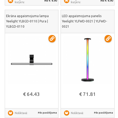
No € 4.90
No € 4.90
kurjeru:
kurjeru:
Ekrāna apgaismojuma lampa
LED apgaismojuma panelis
Yeelight YLBGD-0110 | Pura |
Yeelight YLFWD-0021 | YLFWD-
YLBGD-0110
0021
€ 64.43
€ 71.81
Pēc pasūtījuma
Pēc pasūtījuma
Noliktavā:
Noliktavā: