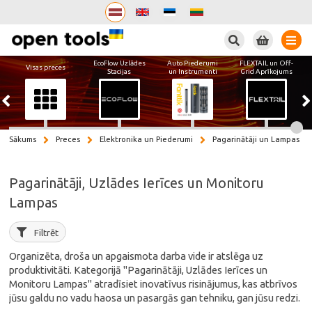
Meklēt
EcoFlow Uzlādes
Auto Piederumi
FLEXTAIL un Off-
Visas preces
Stacijas
un Instrumenti
Grid Aprīkojums
Sākums
Preces
Elektronika un Piederumi
Pagarinātāji un Lampas
Pagarinātāji, Uzlādes Ierīces un Monitoru
Lampas
Filtrēt
Organizēta, droša un apgaismota darba vide ir atslēga uz
produktivitāti. Kategorijā "Pagarinātāji, Uzlādes Ierīces un
Monitoru Lampas" atradīsiet inovatīvus risinājumus, kas atbrīvos
jūsu galdu no vadu haosa un pasargās gan tehniku, gan jūsu redzi.