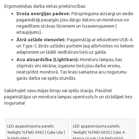
Ergonomiskas darba vietas priekšrocības:
Droša enerģijas padeve:
Pārsprieguma aizsargi un viedie
pagarinātāji pasargās jūsu dārgo datoru un monitorus no
negaidītiem strāvas lēcieniem un īssavienojumiem (
ietaupījums).
Ātrā uzlāde vienuviet:
Pagarinātāji ar iebūvētiem USB-A
un Type-C ātrās uzlādes portiem ļauj atbrīvoties no liekiem
adapteriem un lādēt viedtālruni tieši uz galda.
Acu aizsardzība (Lightbars):
Monitoru lampas, kas
stiprinās virs ekrāna, izgaismo tieši jūsu darba virsmu,
neatspīdot monitorā. Tas krasi samazina acu nogurumu
garās darba vai spēļu stundās.
Sakārtojiet savu mājas biroju vai spēļu staciju. Pasūtiet
pagarinātājus un monitora lampas opentools.lv un strādājiet bez
noguruma!
LED apgaismojuma panelis
LED apgaismojuma panelis
Yeelight YLFWD-0062 | Cube Lite |
Yeelight YLFWD-0050 | Cube 4-
YLFWD-0062
Matrix (4 gab.) | YLFWD-0050