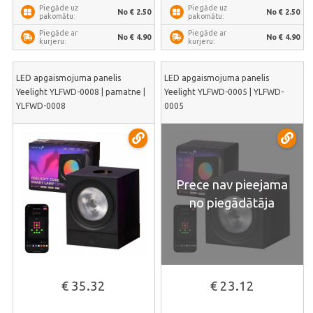
Piegāde uz
Piegāde uz
No € 2.50
No € 2.50
pakomātu:
pakomātu:
Piegāde ar
Piegāde ar
No € 4.90
No € 4.90
kurjeru:
kurjeru:
LED apgaismojuma panelis
LED apgaismojuma panelis
Yeelight YLFWD-0008 | pamatne |
Yeelight YLFWD-0005 | YLFWD-
YLFWD-0008
0005
Prece nav pieejama
no piegādātāja
€ 35.32
€ 23.12