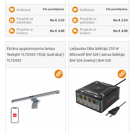
Pēc pasūtījuma
Pēc pasūtījuma
Noliktavā:
Noliktavā:
Piegāde uz
Piegāde uz
No € 2.50
No € 2.50
pakomātu:
pakomātu:
Piegāde ar
Piegāde ar
No € 4.90
No € 4.90
kurjeru:
kurjeru:
Ekrāna apgaismojuma lampa
Lieljaudas tīkla lādētājs 250 W
Yeelight YLTD003 | RGB (sudraba) |
Blitzwolf BW-S28 | sienas lādētājs
YLTD003
BW-S26 (melns) | BW-S28