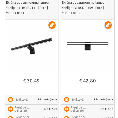
Ekrāna apgaismojuma lampa
Ekrāna apgaismojuma lampa
Yeelight YLBGD-0111 | Pura |
Yeelight YLBGD-0109 | Pura |
YLBGD-0111
YLBGD-0109
€ 30.49
€ 42.80
Pēc pasūtījuma
Pēc pasūtījuma
Noliktavā:
Noliktavā:
Piegāde uz
Piegāde uz
No € 2.50
No € 2.50
pakomātu:
pakomātu:
Piegāde ar
Piegāde ar