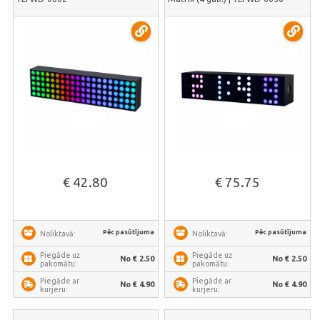
€ 42.80
€ 75.75
Pēc pasūtījuma
Pēc pasūtījuma
Noliktavā:
Noliktavā:
Piegāde uz
Piegāde uz
No € 2.50
No € 2.50
pakomātu:
pakomātu:
Piegāde ar
Piegāde ar
No € 4.90
No € 4.90
kurjeru:
kurjeru: