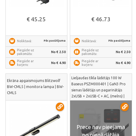
€ 45.25
€ 46.73
Pēc pasūtījuma
Pēc pasūtījuma
Noliktavā:
Noliktavā:
Piegāde uz
Piegāde uz
No € 2.50
No € 2.50
pakomātu:
pakomātu:
Piegāde ar
Piegāde ar
No € 4.90
No € 4.90
kurjeru:
kurjeru:
Lieljaudas tīkla lādētājs 100 W
Ekrāna apgaismojums Blitzwolf
Baseus PSZM000401 | GaN3 Pro
BW-CML5 | monitora lampa | BW-
sienas lādētājs un pagarinātājs
CML5
2xUSB + 2xUSB-C + AC, (melns) |
PSZM000401
Prece nav pieejama
no piegādātāja