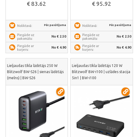
€ 83.62
€ 95.92
Pēc pasūtījuma
Pēc pasūtījuma
Noliktavā:
Noliktavā:
Piegāde uz
Piegāde uz
No € 2.50
No € 2.50
pakomātu:
pakomātu:
Piegāde ar
Piegāde ar
No € 4.90
No € 4.90
kurjeru:
kurjeru:
Lieljaudas tīkla lādētājs 250 W
Lieljaudas tīkla lādētājs 120 W
Blitzwolf BW-S26 | sienas lādētājs
Blitzwolf BW-i100 | uzlādes stacija
(melns) | BW-S26
5in1 | BW-i100