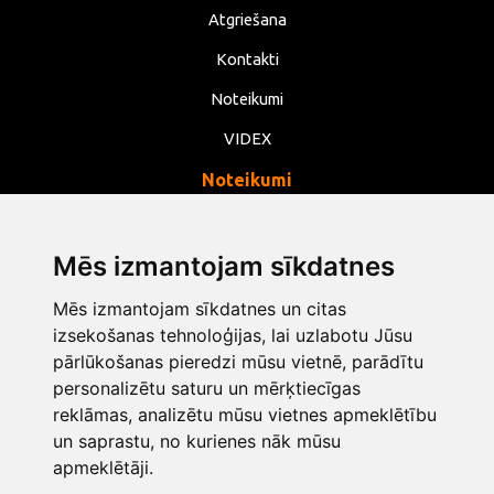
Atgriešana
Kontakti
Noteikumi
VIDEX
Noteikumi
Privātums
Noteikumi
Mēs izmantojam sīkdatnes
Sīkdatnes
Mēs izmantojam sīkdatnes un citas
Mainīt sīkdatņu iestatījumus
izsekošanas tehnoloģijas, lai uzlabotu Jūsu
pārlūkošanas pieredzi mūsu vietnē, parādītu
personalizētu saturu un mērķtiecīgas
info@opentools.lv
+371 26272360
reklāmas, analizētu mūsu vietnes apmeklētību
un saprastu, no kurienes nāk mūsu
apmeklētāji.