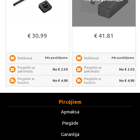
€ 30.99
€ 41.81
Pēc pasūtījuma
Pēc pasūtījuma
Noliktavā:
Noliktavā:
Piegāde uz
Piegāde uz
No € 2.50
No € 2.50
pakomātu:
pakomātu:
Piegāde ar
Piegāde ar
No € 4.90
No € 4.90
kurjeru:
kurjeru:
Pircējiem
Apmaksa
Piegāde
Garantija