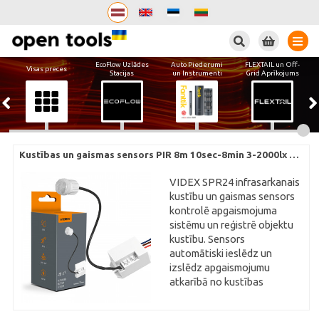
Meklēt
EcoFlow Uzlādes
Auto Piederumi
FLEXTAIL un Off-
Visas preces
Stacijas
un Instrumenti
Grid Aprīkojums
Kustības 
VIDEX SPR24 infrasarkanais
kustību un gaismas sensors
kontrolē apgaismojuma
sistēmu un reģistrē objektu
kustību. Sensors
automātiski ieslēdz un
izslēdz apgaismojumu
atkarībā no kustības
noteikšanas sensora
pārklājuma zonā. Piemērots