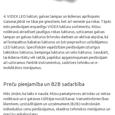
4. VIDEX LED lukturi, galvas lampas un ikdienas aprīkojums
Gaismai jābūt ne tikai pie griestiem, bet arī vienmēr pa rokai. Tāpēc
mēs piedāvājam iespaidīgu VIDEX lukturu sortimentu. Mūsu
noliktavā atradīsiet jaudīgus rokas lukturus, uzticamas galvas
lampas un galvas lukturus brīvroku darbam un aktīvai atpūtai, kā
arī kompaktus kabatas lukturus un ļoti pieprasītos uzlādējamos
LED lukturus. Specifiskām vajadzībām piedāvājam izturīgus
taktiskos lukturus, kempinga lukturus un velo lukturus. Savukārt,
lai ikdiena ritētu vēl raitāk, papildus apgaismojumam piedāvājam
arī uzticamus Fanttik instrumentus, sadzīves tehniku un e-
mobilitātes risinājumus.
Preču pieejamība un B2B sadarbība
Mēs zinām, ka laiks ir nauda. Mūsu pamatpreces atrodas uz vietas
noliktavā un ir gatavas tūlītējai nosūtīšanai. Vairumtirdzniecības
klientiem, uzstādītājiem un uzņēmumiem (B2B) nodrošinām
individuālus cenu piedāvājumus, skaidrus tehniskos risinājumus un
precīzu apkalpošanu.