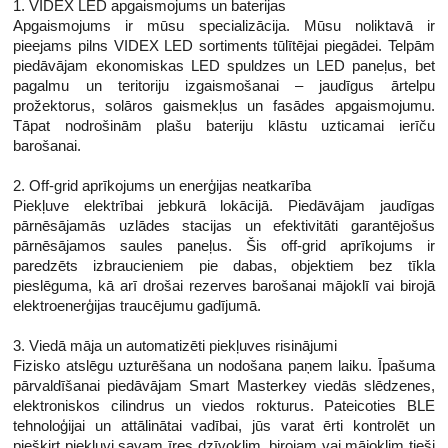
1. VIDEX LED apgaismojums un baterijas
 AKUMULATORA NOMAIŅA
aizsardzību.
Apgaismojums ir mūsu specializācija. Mūsu noliktavā ir
  a) Noskrūvējiet luktura apakšējo 
pieejams pilns VIDEX LED sortiments tūlītējai piegādei. Telpām
vāku pretēji pulksteņrādītāja 
piedāvājam ekonomiskas LED spuldzes un LED paneļus, bet
virzienam;
pagalmu un teritoriju izgaismošanai – jaudīgus ārtelpu
  b) Ievietojiet akumulatoru ar (+) 
prožektorus, solāros gaismekļus un fasādes apgaismojumu.
kontaktu virzienā uz luktura 
Tāpat nodrošinām plašu bateriju klāstu uzticamai ierīču
galvu;
barošanai.
  c) Ieskrūvējiet pamatni līdz 
galam un pārbaudiet lukturi.
2. Off-grid aprīkojums un enerģijas neatkarība
Piekļuve elektrībai jebkurā lokācijā. Piedāvājam jaudīgas
Piezīme: darbības laiks, attālums, 
pārnēsājamās uzlādes stacijas un efektivitāti garantējošus
intensitāte un uzlādes laika 
pārnēsājamos saules paneļus. Šis off-grid aprīkojums ir
rezultāti pārbaudīti ar Videx 
paredzēts izbraucieniem pie dabas, objektiem bez tīkla
iekļauto akumulatoru 
21700 
pieslēguma, kā arī drošai rezerves barošanai mājoklī vai birojā
4000mAh. 
Iepriekš minētie 
elektroenerģijas traucējumu gadījumā.
parametri var atšķiras atkarībā no 
vides un faktiski izmantotajām 
3. Viedā māja un automatizēti piekļuves risinājumi
baterijām.
Fizisko atslēgu uzturēšana un nodošana paņem laiku. Īpašuma
pārvaldīšanai piedāvājam Smart Masterkey viedās slēdzenes,
*Turbo režīma darbības laiks ir 
elektroniskos cilindrus un viedos rokturus. Pateicoties BLE
uzkrātais laiks, ieskaitot 
tehnoloģijai un attālinātai vadībai, jūs varat ērti kontrolēt un
samazinātus atdeves līmeņus ar 
piešķirt piekļuvi savam īres dzīvoklim, birojam vai mājoklim tieši