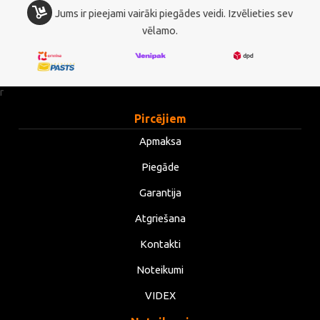
Jums ir pieejami vairāki piegādes veidi. Izvēlieties sev
vēlamo.
r
Pircējiem
Apmaksa
Piegāde
Garantija
Atgriešana
Kontakti
Noteikumi
VIDEX