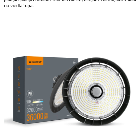
iespējotu pārkaršanas 
no viedtālruņa.
aizsardzību.