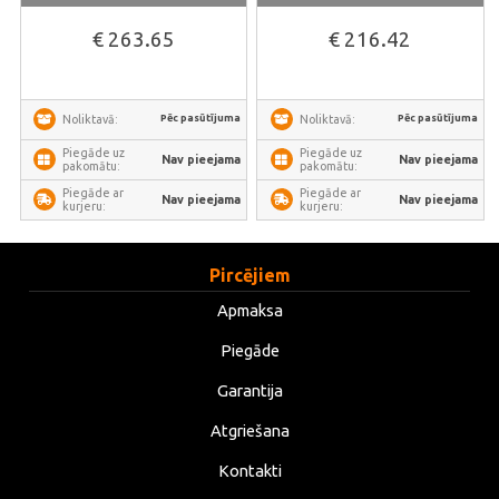
€ 263.65
€ 216.42
Pēc pasūtījuma
Pēc pasūtījuma
Noliktavā:
Noliktavā:
Piegāde uz
Piegāde uz
Nav pieejama
Nav pieejama
pakomātu:
pakomātu:
Piegāde ar
Piegāde ar
Nav pieejama
Nav pieejama
kurjeru:
kurjeru:
Pircējiem
Apmaksa
Piegāde
Garantija
Atgriešana
Kontakti