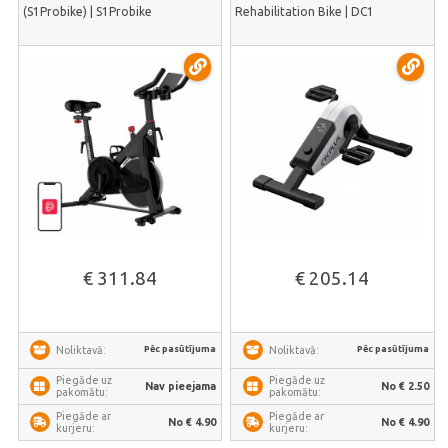
(S1Probike) | S1Probike
Rehabilitation Bike | DC1
€ 311.84
€ 205.14
Pēc pasūtījuma
Pēc pasūtījuma
Noliktavā:
Noliktavā:
Piegāde uz
Piegāde uz
Nav pieejama
No € 2.50
pakomātu:
pakomātu:
Piegāde ar
Piegāde ar
No € 4.90
No € 4.90
kurjeru:
kurjeru: