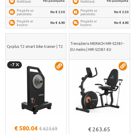
Pēc pasūtījuma
Pēc pasūtījuma
Noliktavā:
Noliktavā:
Piegāde uz
Piegāde uz
No € 2.50
No € 2.50
pakomātu:
pakomātu:
Piegāde ar
Piegāde ar
No € 4.90
No € 4.90
kurjeru:
kurjeru:
Trenažieris MERACH MR-S23B1-
Cycplus T2 smart bike trainer | T2
EU melns | MR-S23B1-EU
-7
€ 580.04
€ 623.69
€ 263.65