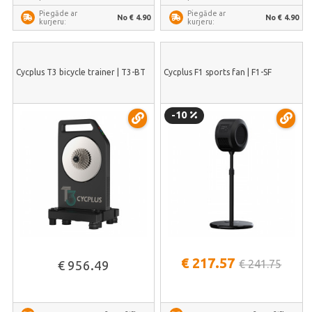
Piegāde ar
Piegāde ar
No € 4.90
No € 4.90
kurjeru:
kurjeru:
Cycplus T3 bicycle trainer | T3-BT
Cycplus F1 sports fan | F1-SF
-10
€ 217.57
€ 241.75
€ 956.49