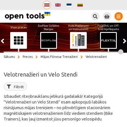
Meklēt
EcoFlow Uzlādes
Auto Piederumi
FLEXTAIL un Off-
Visas preces
Stacijas
un Instrumenti
Grid Aprīkojums
Sākums
Preces
Mājas Fitnesa Trenažieri
Velotrenažieri
Velotrenažieri un Velo Stendi
Filtrēt
Izbaudiet riteņbraukšanu jebkurā gadalaikā! Kategorijā
"Velotrenažieri un Velo Stendi" esam apkopojuši labākos
risinājumus mājas treniņiem – no pilnvērtīgiem stacionāriem
magnētiskajiem velotrenažieriem līdz viediem stendiem (Bike
Trainers), kas ļauj izmantot jūsu personīgo velosipēdu.