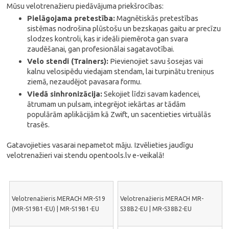
Mūsu velotrenažieru piedāvājuma priekšrocības:
Pielāgojama pretestība:
Magnētiskās pretestības
sistēmas nodrošina plūstošu un bezskaņas gaitu ar precīzu
slodzes kontroli, kas ir ideāli piemērota gan svara
zaudēšanai, gan profesionālai sagatavotībai.
Velo stendi (Trainers):
Pievienojiet savu šosejas vai
kalnu velosipēdu viedajam stendam, lai turpinātu treniņus
ziemā, nezaudējot pavasara formu.
Viedā sinhronizācija:
Sekojiet līdzi savam kadencei,
ātrumam un pulsam, integrējot iekārtas ar tādām
populārām aplikācijām kā Zwift, un sacentieties virtuālās
trasēs.
Gatavojieties vasarai nepametot māju. Izvēlieties jaudīgu
velotrenažieri vai stendu opentools.lv e-veikalā!
Velotrenažieris MERACH MR-S19
Velotrenažieris MERACH MR-
(MR-S19B1-EU) | MR-S19B1-EU
S38B2-EU | MR-S38B2-EU