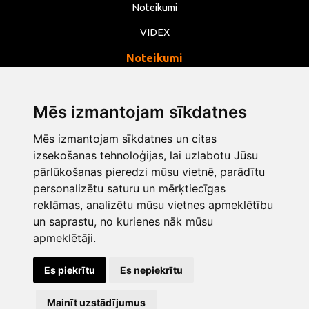
Noteikumi
VIDEX
Noteikumi
Privātums
Noteikumi
Mēs izmantojam sīkdatnes
Sīkdatnes
Mēs izmantojam sīkdatnes un citas
Mainīt sīkdatņu iestatījumus
izsekošanas tehnoloģijas, lai uzlabotu Jūsu
pārlūkošanas pieredzi mūsu vietnē, parādītu
personalizētu saturu un mērķtiecīgas
info@opentools.lv
+371 26272360
reklāmas, analizētu mūsu vietnes apmeklētību
un saprastu, no kurienes nāk mūsu
apmeklētāji.
Tirdzniecības partneris: varle.lt
Es piekrītu
Es nepiekrītu
Dizains un izstrāde
Mainīt uzstādījumus