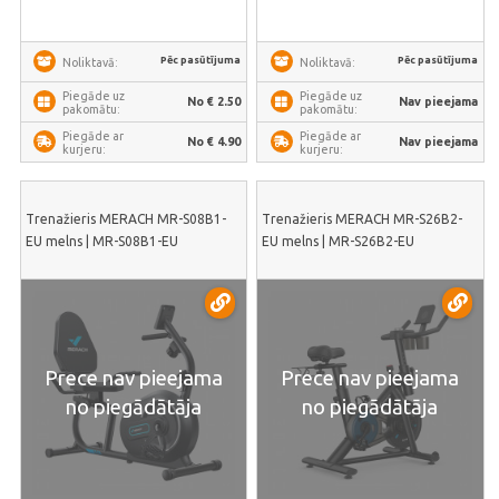
Pēc pasūtījuma
Pēc pasūtījuma
Noliktavā:
Noliktavā:
Piegāde uz
Piegāde uz
No € 2.50
Nav pieejama
pakomātu:
pakomātu:
Piegāde ar
Piegāde ar
No € 4.90
Nav pieejama
kurjeru:
kurjeru:
Trenažieris MERACH MR-S08B1-
Trenažieris MERACH MR-S26B2-
EU melns | MR-S08B1-EU
EU melns | MR-S26B2-EU
Prece nav pieejama
Prece nav pieejama
no piegādātāja
no piegādātāja