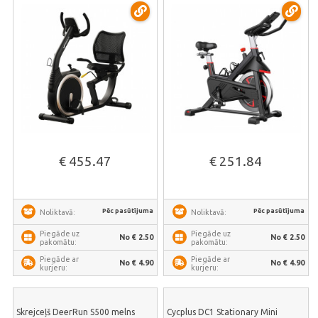
€ 455.47
€ 251.84
Pēc pasūtījuma
Pēc pasūtījuma
Noliktavā:
Noliktavā:
Piegāde uz
Piegāde uz
No € 2.50
No € 2.50
pakomātu:
pakomātu:
Piegāde ar
Piegāde ar
No € 4.90
No € 4.90
kurjeru:
kurjeru:
Skrejceļš DeerRun S500 melns
Cycplus DC1 Stationary Mini