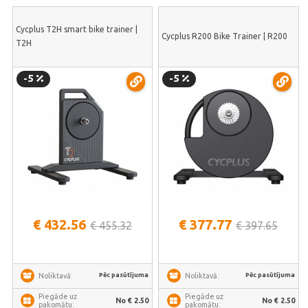
Cycplus T2H smart bike trainer |
Cycplus R200 Bike Trainer | R200
T2H
-5
-5
€ 432.56
€ 377.77
€ 455.32
€ 397.65
Pēc pasūtījuma
Pēc pasūtījuma
Noliktavā:
Noliktavā:
Piegāde uz
Piegāde uz
No € 2.50
No € 2.50
pakomātu:
pakomātu: