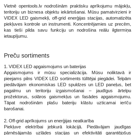
Vietnē opentools.lv nodrošinām praktisku aprīkojumu mājokļu,
teritoriju un biznesa objektu iekārtošanai. Mūsu pamatvirzieni ir
VIDEX LED gaismekļi, off-grid enerģijas stacijas, automatizēta
piekļuves kontrole un instrumenti. Koncentrējamies uz precēm,
kas tieši pilda savu funkciju un nodrošina reālu ilgtermiņa
ietaupījumu.
Preču sortiments
1. VIDEX LED apgaismojums un baterijas
Apgaismojums ir mūsu specializācija. Mūsu noliktavā ir
pieejams pilns VIDEX LED sortiments tūlītējai piegādei. Telpām
piedāvājam ekonomiskas LED spuldzes un LED paneļus, bet
pagalmu un teritoriju izgaismošanai – jaudīgus ārtelpu
prožektorus, solāros gaismekļus un fasādes apgaismojumu.
Tāpat nodrošinām plašu bateriju klāstu uzticamai ierīču
barošanai.
2. Off-grid aprīkojums un enerģijas neatkarība
Piekļuve elektrībai jebkurā lokācijā. Piedāvājam jaudīgas
pārnēsājamās uzlādes stacijas un efektivitāti garantējošus