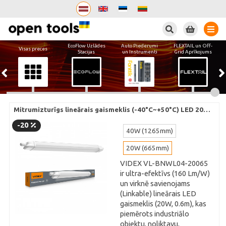
Meklēt
EcoFlow Uzlādes
Auto Piederumi
FLEXTAIL un Off-
Visas preces
Stacijas
un Instrumenti
Grid Aprīkojums
Mitrumizturīgs lineārais gaismeklis (-40°C~+50°С) LED 20W 6
-20
40W (1265mm)
20W (665mm)
VIDEX VL-BNWL04-20065
ir ultra-efektīvs (160 Lm/W)
un virknē savienojams
(Linkable) lineārais LED
gaismeklis (20W, 0.6m), kas
piemērots industriālo
objektu, noliktavu,