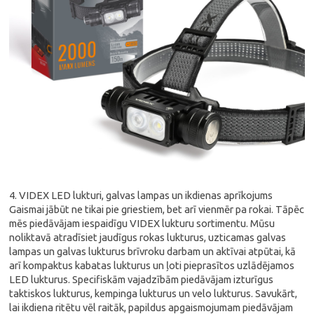
4. VIDEX LED lukturi, galvas lampas un ikdienas aprīkojums
Gaismai jābūt ne tikai pie griestiem, bet arī vienmēr pa rokai. Tāpēc
mēs piedāvājam iespaidīgu VIDEX lukturu sortimentu. Mūsu
noliktavā atradīsiet jaudīgus rokas lukturus, uzticamas galvas
lampas un galvas lukturus brīvroku darbam un aktīvai atpūtai, kā
arī kompaktus kabatas lukturus un ļoti pieprasītos uzlādējamos
LED lukturus. Specifiskām vajadzībām piedāvājam izturīgus
taktiskos lukturus, kempinga lukturus un velo lukturus. Savukārt,
lai ikdiena ritētu vēl raitāk, papildus apgaismojumam piedāvājam