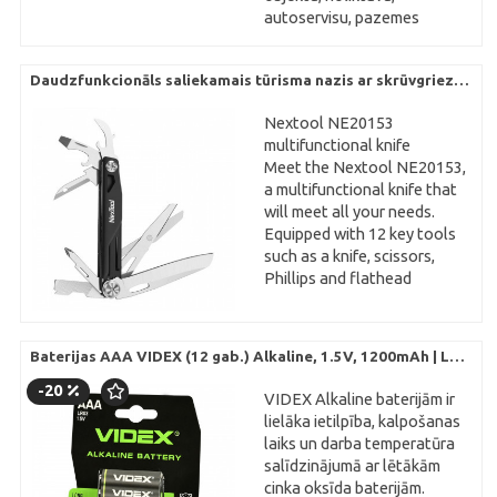
autoservisu, pazemes
stāvvietu un āra teritoriju
apgaismošanai. Iekārtas
Daudzfunkcionāls saliekamais tūrisma nazis ar skrūvgriezi un i
inženiertehniskā uzbūve
nodrošina ātru savienošanu
Nextool NE20153
nepārtrauktā gaismas līnijā
multifunctional knife
(līdz 200W (līdz 10
Meet the Nextool NE20153,
gaismekļiem)), būtiski
a multifunctional knife that
ietaupot kabeļu patēriņu un
will meet all your needs.
montāžas laiku. Gaismeklis ir
Equipped with 12 key tools
izgatavots no
such as a knife, scissors,
triecienizturīga
Phillips and flathead
polikarbonāta (IK08), ir
screwdrivers, skewer, string
pilnīgi aizsargāts pret ūdeni
awl, can and bottle openers,
un putekļiem (IP65) un spēj
file, glass breaker, tape
nevainojami darboties
Baterijas AAA VIDEX (12 gab.) Alkaline, 1.5V, 1200mAh | LR03
measure and belt clip, this
ekstremālā temperatūras
multitool is a true toolbox in
-20
diapazonā no -40°C līdz
VIDEX Alkaline baterijām ir
a compact form. Made of
+50°C.
lielāka ietilpība, kalpošanas
durable 420J1 and 420J2
laiks un darba temperatūra
materials and coated with a
Tehniskā specifikācija un
salīdzinājumā ar lētākām
resistant coating, it provides
montāžas priekšrocības:
cinka oksīda baterijām.