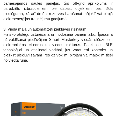
pārnēsājamos saules paneļus. Šis off-grid aprīkojums ir
paredzēts izbraucieniem pie dabas, objektiem bez tīkla
pieslēguma, kā arī drošai rezerves barošanai mājoklī vai birojā
elektroenerģijas traucējumu gadījumā.
3. Viedā māja un automatizēti piekļuves risinājumi
Fizisko atslēgu uzturēšana un nodošana paņem laiku. Īpašuma
pārvaldīšanai piedāvājam Smart Masterkey viedās slēdzenes,
elektroniskos cilindrus un viedos rokturus. Pateicoties BLE
tehnoloģijai un attālinātai vadībai, jūs varat ērti kontrolēt un
piešķirt piekļuvi savam īres dzīvoklim, birojam vai mājoklim tieši
no viedtālruņa.