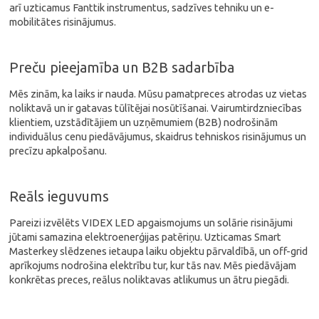
arī uzticamus Fanttik instrumentus, sadzīves tehniku un e-
mobilitātes risinājumus.
Preču pieejamība un B2B sadarbība
Mēs zinām, ka laiks ir nauda. Mūsu pamatpreces atrodas uz vietas
noliktavā un ir gatavas tūlītējai nosūtīšanai. Vairumtirdzniecības
klientiem, uzstādītājiem un uzņēmumiem (B2B) nodrošinām
individuālus cenu piedāvājumus, skaidrus tehniskos risinājumus un
precīzu apkalpošanu.
Reāls ieguvums
Pareizi izvēlēts VIDEX LED apgaismojums un solārie risinājumi
jūtami samazina elektroenerģijas patēriņu. Uzticamas Smart
Masterkey slēdzenes ietaupa laiku objektu pārvaldībā, un off-grid
aprīkojums nodrošina elektrību tur, kur tās nav. Mēs piedāvājam
konkrētas preces, reālus noliktavas atlikumus un ātru piegādi.