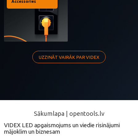
laikā indikatori mirgo, lai
Accessories
parādītu pašreizējo
akumulatora uzlādes līmeni.
Kad gaismeklis ir pilnībā
uzlādēts, visi indikatori
nepārtraukti deg.
BRĪDINĀJUMS! Nelietojiet
gaismekli uzlādes laikā. Ja
gaismeklis ilgstoši netiek
lietots, regulāri uzlādējiet
UZZINĀT VAIRĀK PAR VIDEX
akumulatoru, vismaz reizi 3–
4 mēnešos, lai saglabātu tā
veiktspēju un novērstu dziļu
izlādi. Uzglabājiet produktu
sausā vietā, sargājot no
tiešiem saules stariem.
Sākumlapa | opentools.lv
VIDEX LED apgaismojums un viedie risinājumi
mājoklim un biznesam