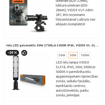
izmēram (d20-32mm),
korpuss iztur
luktura izmēram (d20-
Manufacturer
NexTool
spēcīgus mehāniskos
28mm), VIDEX VLF-ABH-
Model
triecienus un tiešas
NE20153
287, ērti noņemams
augstspiediena ūdens
Dimensions
110.8 × 24.5
līdzņemšanai! Lukturis nav
strūklas.
× 19 mm
iekļauts komplektā!
(closed)
Plaša darba
temperatūra:
Main material
420J1,
Stabila ekspluatācija
420J2
no -40°C salstā līdz
Weight
129g ± 5g
Ielu LED gaismeklis 30W 2700Lm 5000K IP65, VIDEX VL-SLE18-030
+50°C karstā vidē
Surface
Black
(Class II
-20
coating,
elektroaizsardzība).
50W
30W
100W
polished
Garantija:
2 gadu
LED ielu lampa VIDEX
ražotāja garantija.
SLE18, IP65, 30W, 3000Lm
5000K ir paredzēta ielu
apgaismojumam rūpniecības
zonās, veikalu fasādēs,
iepirkšanās centros,
Pārnēsājams 2-in-1 odu
autostāvvietās, parku
atbaidītājs Flextail Max
zonās, piemājas
Repel S
saimniecībās, rotaļu
*1-Pret odu līdzeklis (zonas
laukumos, atpūtas zonās,