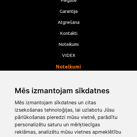
Piegāde
Garantija
Atgriešana
Kontakti
Noteikumi
VIDEX
Noteikumi
Privātums
Noteikumi
Mēs izmantojam sīkdatnes
Sīkdatnes
Mēs izmantojam sīkdatnes un citas
Mainīt sīkdatņu iestatījumus
izsekošanas tehnoloģijas, lai uzlabotu Jūsu
pārlūkošanas pieredzi mūsu vietnē, parādītu
personalizētu saturu un mērķtiecīgas
info@opentools.lv
+371 26272360
reklāmas, analizētu mūsu vietnes apmeklētību