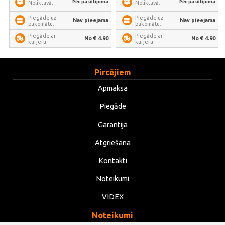
Pēc pasūtījuma
Pēc pasūtījuma
Noliktavā:
Noliktavā:
Piegāde uz
Piegāde uz
Nav pieejama
Nav pieejama
pakomātu:
pakomātu:
Piegāde ar
Piegāde ar
No € 4.90
No € 4.90
kurjeru:
kurjeru:
Pircējiem
Apmaksa
Piegāde
Garantija
Atgriešana
Kontakti
Noteikumi
VIDEX
Noteikumi