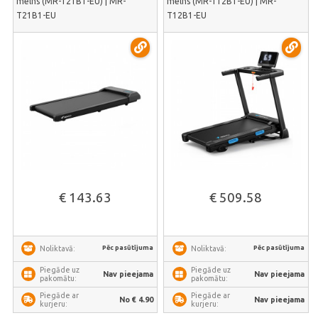
melns (MR-T21B1-EU) | MR-
melns (MR-T12B1-EU) | MR-
T21B1-EU
T12B1-EU
€ 143.63
€ 509.58
Pēc pasūtījuma
Pēc pasūtījuma
Noliktavā:
Noliktavā:
Piegāde uz
Piegāde uz
Nav pieejama
Nav pieejama
pakomātu:
pakomātu:
Piegāde ar
Piegāde ar
No € 4.90
Nav pieejama
kurjeru:
kurjeru: