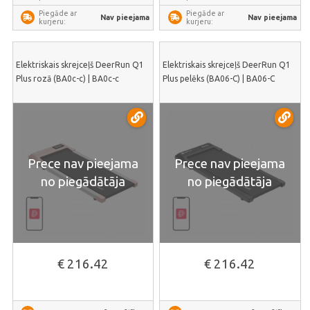
Piegāde ar
Piegāde ar
Nav pieejama
Nav pieejama
kurjeru:
kurjeru:
Elektriskais skrejceļš DeerRun Q1
Elektriskais skrejceļš DeerRun Q1
Plus rozā (BA0c-c) | BA0c-c
Plus pelēks (BA06-C) | BA06-C
Prece nav pieejama
Prece nav pieejama
no piegādātāja
no piegādātāja
€ 216.42
€ 216.42