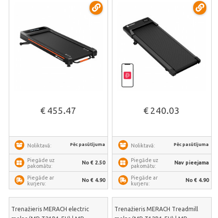
€ 455.47
€ 240.03
Pēc pasūtījuma
Pēc pasūtījuma
Noliktavā:
Noliktavā:
Piegāde uz
Piegāde uz
No € 2.50
Nav pieejama
pakomātu:
pakomātu:
Piegāde ar
Piegāde ar
No € 4.90
No € 4.90
kurjeru:
kurjeru:
Trenažieris MERACH electric
Trenažieris MERACH Treadmill