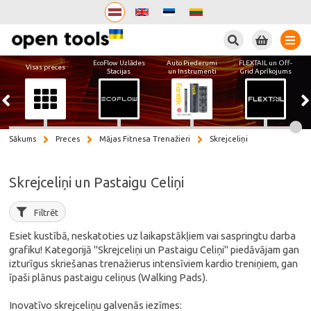
Meklēt
EcoFlow Uzlādes
Auto Piederumi
FLEXTAIL un Off-
Visas preces
Stacijas
un Instrumenti
Grid Aprīkojums
Sākums
Preces
Mājas Fitnesa Trenažieri
Skrejceliņi
Skrejceliņi un Pastaigu Celiņi
Filtrēt
Esiet kustībā, neskatoties uz laikapstākļiem vai saspringtu darba
grafiku! Kategorijā "Skrejceliņi un Pastaigu Celiņi" piedāvājam gan
izturīgus skriešanas trenažierus intensīviem kardio treniņiem, gan
īpaši plānus pastaigu celiņus (Walking Pads).
Inovatīvo skrejceliņu galvenās iezīmes: