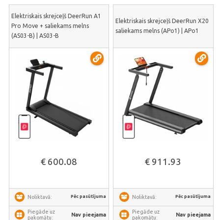
Elektriskais skrejceļš DeerRun A1
Elektriskais skrejceļš DeerRun X20
Pro Move + saliekams melns
saliekams melns (APo1) | APo1
(AS03-B) | AS03-B
€ 600.08
€ 911.93
Pēc pasūtījuma
Pēc pasūtījuma
Noliktavā:
Noliktavā:
Piegāde uz
Piegāde uz
Nav pieejama
Nav pieejama
pakomātu:
pakomātu: