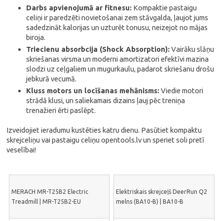
Darbs apvienojumā ar fitnesu:
Kompaktie pastaigu
celiņi ir paredzēti novietošanai zem stāvgalda, ļaujot jums
sadedzināt kalorijas un uzturēt tonusu, neizejot no mājas
biroja.
Triecienu absorbcija (Shock Absorption):
Vairāku slāņu
skriešanas virsma un moderni amortizatori efektīvi mazina
slodzi uz ceļgaliem un mugurkaulu, padarot skriešanu drošu
jebkurā vecumā.
Kluss motors un locīšanas mehānisms:
Viedie motori
strādā klusi, un saliekamais dizains ļauj pēc treniņa
trenažieri ērti paslēpt.
Izveidojiet ieradumu kustēties katru dienu. Pasūtiet kompaktu
skrejceliņu vai pastaigu celiņu opentools.lv un speriet soli pretī
veselībai!
MERACH MR-T25B2 Electric
Elektriskais skrejceļš DeerRun Q2
Treadmill | MR-T25B2-EU
melns (BA10-B) | BA10-B