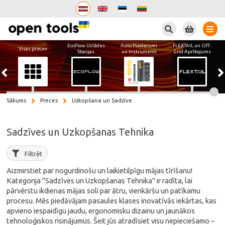
Meklēt
EcoFlow Uzlādes
Auto Piederumi
FLEXTAIL un Off-
Visas preces
Stacijas
un Instrumenti
Grid Aprīkojums
Sākums
Preces
Uzkopšana un Sadzīve
Sadzīves un Uzkopšanas Tehnika
Filtrēt
Aizmirstiet par nogurdinošu un laikietilpīgu mājas tīrīšanu!
Kategorija "Sadzīves un Uzkopšanas Tehnika" ir radīta, lai
pārvērstu ikdienas mājas soli par ātru, vienkāršu un patīkamu
procesu. Mēs piedāvājam pasaules klases inovatīvās iekārtas, kas
apvieno iespaidīgu jaudu, ergonomisku dizainu un jaunākos
tehnoloģiskos risinājumus. Šeit jūs atradīsiet visu nepieciešamo –