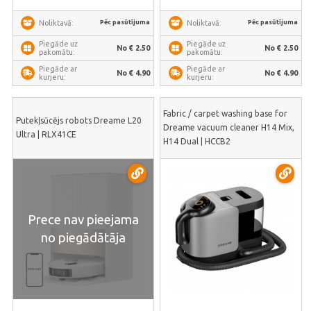
Pēc pasūtījuma
Pēc pasūtījuma
Noliktavā:
Noliktavā:
Piegāde uz
Piegāde uz
No € 2.50
No € 2.50
pakomātu:
pakomātu:
Piegāde ar
Piegāde ar
No € 4.90
No € 4.90
kurjeru:
kurjeru:
Fabric / carpet washing base for
Putekļsūcējs robots Dreame L20
Dreame vacuum cleaner H14 Mix,
Ultra | RLX41CE
H14 Dual | HCCB2
Prece nav pieejama
no piegādātāja