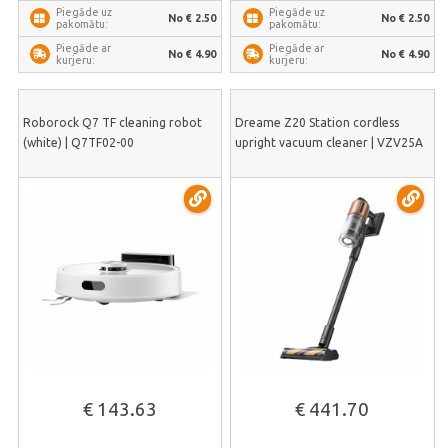
Piegāde uz
Piegāde uz
No € 2.50
No € 2.50
pakomātu:
pakomātu:
Piegāde ar
Piegāde ar
No € 4.90
No € 4.90
kurjeru:
kurjeru:
Roborock Q7 TF cleaning robot
Dreame Z20 Station cordless
(white) | Q7TF02-00
upright vacuum cleaner | VZV25A
€ 143.63
€ 441.70