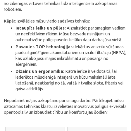
no zibenīgas virtuves tehnikas līdz inteliģentiem uzkopšanas
robotiem.
Kāpēc izvēlēties mūsu viedo sadzīves tehniku:
Ietaupīts laiks un pūles:
Aizmirstiet par smagiem vadiem
un neefektīviem rīkiem. Mūsu bezvadu risinājumi un
automatizētie palīgi paveiks lielāko daļu darba jūsu vietā.
Pasaules TOP tehnoloģijas:
Iekārtas ar izcilu sūkšanas
jaudu, ilgmūžīgiem akumulatoriem un izcilu filtrāciju (HEPA),
kas uzlabo jūsu mājas mikroklimatu un pasargā no
alergēniem.
Dizains un ergonomika:
Katra ierīce ir veidota tā, lai
iederētos mūsdienīgā interjerā un būtu maksimāli ērta
lietošanā, neatkarīgi no tā, vai tā ir tvaika slota, friteris vai
gaisa attīrītājs.
Nepadariet mājas uzkopšanu par smagu darbu. Pārlūkojiet mūsu
uzticamās tehnikas klāstu, izvēlieties inovatīvus palīgus e-veikalā
opentools.lv un izbaudiet tīrību un komfortu jau šodien!