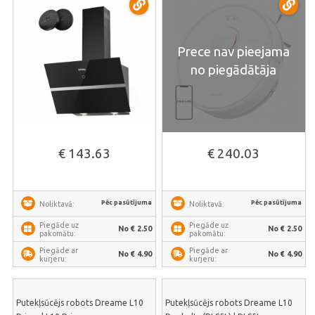
Prece nav pieejama
no piegādātāja
€ 143.63
€ 240.03
Pēc pasūtījuma
Pēc pasūtījuma
Noliktavā:
Noliktavā:
Piegāde uz
Piegāde uz
No € 2.50
No € 2.50
pakomātu:
pakomātu:
Piegāde ar
Piegāde ar
No € 4.90
No € 4.90
kurjeru:
kurjeru:
Putekļsūcējs robots Dreame L10
Putekļsūcējs robots Dreame L10