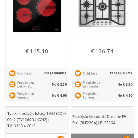
€ 115.10
€ 136.74
Pēc pasūtījuma
Pēc pasūtījuma
Noliktavā:
Noliktavā:
Piegāde uz
Piegāde uz
No € 2.50
No € 2.50
pakomātu:
pakomātu:
Piegāde ar
Piegāde ar
No € 4.90
No € 4.90
kurjeru:
kurjeru:
Tvaika nosūcējs IsEasy TV5290D4-
Putekļsūcējs robots Dreame F9
CC-I2 (TV1360D4-CC-I2) |
Pro (RLF22GA) | RLF22GA
TV1360D4-CC-I2