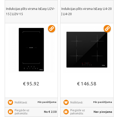
Indukcijas plīts virsma IsEasy LI2V-
Indukcijas plīts virsma IsEasy LI4-20
15 | LI2V-15
| LI4-20
€ 95.92
€ 146.58
Pēc pasūtījuma
Pēc pasūtījuma
Noliktavā:
Noliktavā:
Piegāde uz
Piegāde uz
No € 2.50
Nav pieejama
pakomātu:
pakomātu: