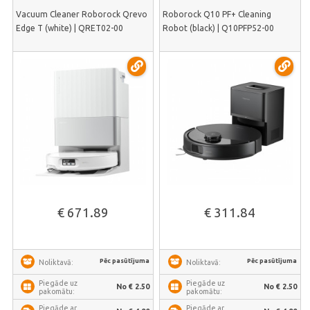
Vacuum Cleaner Roborock Qrevo
Roborock Q10 PF+ Cleaning
Edge T (white) | QRET02-00
Robot (black) | Q10PFP52-00
€ 671.89
€ 311.84
Pēc pasūtījuma
Pēc pasūtījuma
Noliktavā:
Noliktavā:
Piegāde uz
Piegāde uz
No € 2.50
No € 2.50
pakomātu:
pakomātu:
Piegāde ar
Piegāde ar