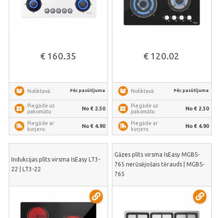
€ 160.35
€ 120.02
Pēc pasūtījuma
Pēc pasūtījuma
Noliktavā:
Noliktavā:
Piegāde uz
Piegāde uz
No € 2.50
No € 2.50
pakomātu:
pakomātu:
Piegāde ar
Piegāde ar
No € 4.90
No € 4.90
kurjeru:
kurjeru:
Gāzes plīts virsma IsEasy MGBS-
Indukcijas plīts virsma IsEasy LT3-
765 nerūsējošais tērauds | MGBS-
22 | LT3-22
765