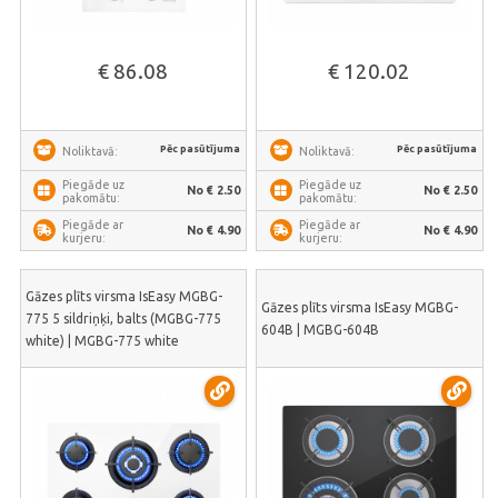
€ 86.08
€ 120.02
Pēc pasūtījuma
Pēc pasūtījuma
Noliktavā:
Noliktavā:
Piegāde uz
Piegāde uz
No € 2.50
No € 2.50
pakomātu:
pakomātu:
Piegāde ar
Piegāde ar
No € 4.90
No € 4.90
kurjeru:
kurjeru:
Gāzes plīts virsma IsEasy MGBG-
Gāzes plīts virsma IsEasy MGBG-
775 5 sildriņķi, balts (MGBG-775
604B | MGBG-604B
white) | MGBG-775 white