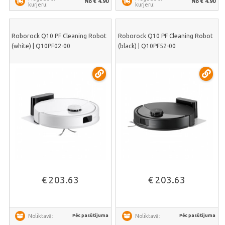
No € 4.90
No € 4.90
kurjeru:
kurjeru:
Roborock Q10 PF Cleaning Robot
Roborock Q10 PF Cleaning Robot
(white) | Q10PF02-00
(black) | Q10PF52-00
€ 203.63
€ 203.63
Pēc pasūtījuma
Pēc pasūtījuma
Noliktavā:
Noliktavā: