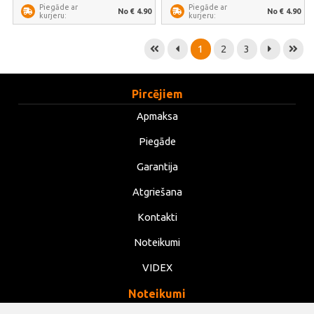
Piegāde ar
Piegāde ar
No € 4.90
No € 4.90
kurjeru:
kurjeru:
1
2
3
Pircējiem
Apmaksa
Piegāde
Garantija
Atgriešana
Kontakti
Noteikumi
VIDEX
Noteikumi