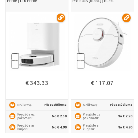
Prime | L10 Prime
Pro balts (RLS5L) | RLS5L
€ 343.33
€ 117.07
Pēc pasūtījuma
Pēc pasūtījuma
Noliktavā:
Noliktavā:
Piegāde uz
Piegāde uz
No € 2.50
No € 2.50
pakomātu:
pakomātu:
Piegāde ar
Piegāde ar
No € 4.90
No € 4.90
kurjeru:
kurjeru: