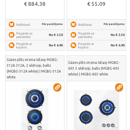
€ 884.38
€ 55.09
Pēc pasūtījuma
Pēc pasūtījuma
Noliktavā:
Noliktavā:
Piegāde uz
Piegāde uz
No € 2.50
No € 2.50
pakomātu:
pakomātu:
Piegāde ar
Piegāde ar
No € 4.90
No € 4.90
kurjeru:
kurjeru:
Gāzes plīts virsma IsEasy MGBG-
Gāzes plīts virsma IsEasy MGBG-
312A 312A, 2 sildriņķi, balts
603 3 sildriņķi, balts (MGBG-603
(MGBG-312A white) | MGBG-312A
white) | MGBG-603 white
white