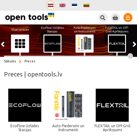
Meklēt
EcoFlow Uzlādes
Auto Piederumi
FLEXTAIL un Off-
Visas preces
Stacijas
un Instrumenti
Grid Aprīkojums
Sākums
Preces
Preces | opentools.lv
EcoFlow Uzlādes
Auto Piederumi un
FLEXTAIL un Off-Grid
Stacijas
Instrumenti
Aprīkojums