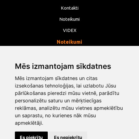
Kontakti
Noteikumi
VIDEX
Noteikumi
Privātums
Noteikumi
Mēs izmantojam sīkdatnes
Sīkdatnes
Mēs izmantojam sīkdatnes un citas
izsekošanas tehnoloģijas, lai uzlabotu Jūsu
Mainīt sīkdatņu iestatījumus
pārlūkošanas pieredzi mūsu vietnē, parādītu
personalizētu saturu un mērķtiecīgas
info@opentools.lv
+371 26272360
reklāmas, analizētu mūsu vietnes apmeklētību
un saprastu, no kurienes nāk mūsu
apmeklētāji.
Tirdzniecības partneris: varle.lt
Es piekrītu
Es nepiekrītu