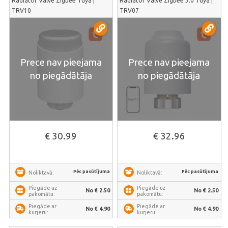
Radiator Valve Zigbee Tuya |
Radiator Valve Zigbee 3.0 Tuya |
TRV10
TRV07
Prece nav pieejama
Prece nav pieejama
no piegādātāja
no piegādātāja
€ 30.99
€ 32.96
Pēc pasūtījuma
Pēc pasūtījuma
Noliktavā:
Noliktavā:
Piegāde uz
Piegāde uz
No € 2.50
No € 2.50
pakomātu:
pakomātu:
Piegāde ar
Piegāde ar
No € 4.90
No € 4.90
kurjeru:
kurjeru: