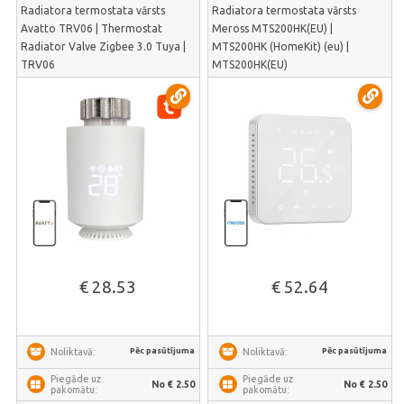
Radiatora termostata vārsts
Radiatora termostata vārsts
Avatto TRV06 | Thermostat
Meross MTS200HK(EU) |
Radiator Valve Zigbee 3.0 Tuya |
MTS200HK (HomeKit) (eu) |
TRV06
MTS200HK(EU)
€ 28.53
€ 52.64
Pēc pasūtījuma
Pēc pasūtījuma
Noliktavā:
Noliktavā:
Piegāde uz
Piegāde uz
No € 2.50
No € 2.50
pakomātu:
pakomātu: