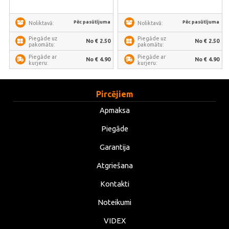
Pēc pasūtījuma
Pēc pasūtījuma
Noliktavā:
Noliktavā:
Piegāde uz
Piegāde uz
No € 2.50
No € 2.50
pakomātu:
pakomātu:
Piegāde ar
Piegāde ar
No € 4.90
No € 4.90
kurjeru:
kurjeru:
Pircējiem
Apmaksa
Piegāde
Garantija
Atgriešana
Kontakti
Noteikumi
VIDEX