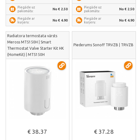
Piegāde uz
Piegāde uz
No € 2.50
No € 2.50
pakomātu:
pakomātu:
Piegāde ar
Piegāde ar
No € 4.90
No € 4.90
kurjeru:
kurjeru:
Radiatora termostata vārsts
Meross MTS150H | Smart
Piederums Sonoff TRVZB | TRVZB
Thermostat Valve Starter Kit HK
(HomeKit) | MTS150H
€ 38.37
€ 37.28