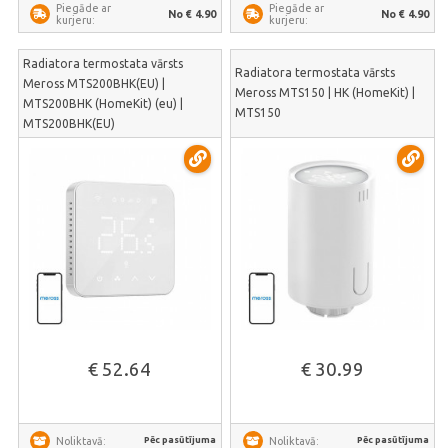
Piegāde ar
Piegāde ar
No € 4.90
No € 4.90
kurjeru:
kurjeru:
Radiatora termostata vārsts
Radiatora termostata vārsts
Meross MTS200BHK(EU) |
Meross MTS150 | HK (HomeKit) |
MTS200BHK (HomeKit) (eu) |
MTS150
MTS200BHK(EU)
€ 52.64
€ 30.99
Pēc pasūtījuma
Pēc pasūtījuma
Noliktavā:
Noliktavā: