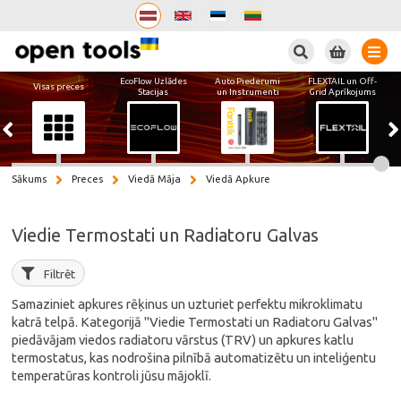
Meklēt
EcoFlow Uzlādes
Auto Piederumi
FLEXTAIL un Off-
Visas preces
Stacijas
un Instrumenti
Grid Aprīkojums
Sākums
Preces
Viedā Māja
Viedā Apkure
Viedie Termostati un Radiatoru Galvas
Filtrēt
Samaziniet apkures rēķinus un uzturiet perfektu mikroklimatu
katrā telpā. Kategorijā "Viedie Termostati un Radiatoru Galvas"
piedāvājam viedos radiatoru vārstus (TRV) un apkures katlu
termostatus, kas nodrošina pilnībā automatizētu un inteliģentu
temperatūras kontroli jūsu mājoklī.