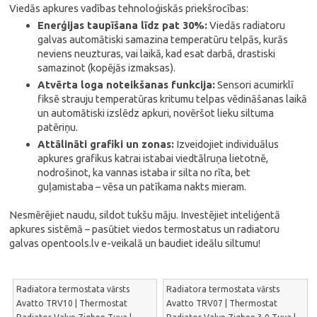
Viedās apkures vadības tehnoloģiskās priekšrocības:
Enerģijas taupīšana līdz pat 30%:
Viedās radiatoru
galvas automātiski samazina temperatūru telpās, kurās
neviens neuzturas, vai laikā, kad esat darbā, drastiski
samazinot (kopējās izmaksas).
Atvērta loga noteikšanas funkcija:
Sensori acumirklī
fiksē strauju temperatūras kritumu telpas vēdināšanas laikā
un automātiski izslēdz apkuri, novēršot lieku siltuma
patēriņu.
Attālināti grafiki un zonas:
Izveidojiet individuālus
apkures grafikus katrai istabai viedtālruņa lietotnē,
nodrošinot, ka vannas istaba ir silta no rīta, bet
guļamistaba – vēsa un patīkama nakts mieram.
Nesmērējiet naudu, sildot tukšu māju. Investējiet inteliģentā
apkures sistēmā – pasūtiet viedos termostatus un radiatoru
galvas opentools.lv e-veikalā un baudiet ideālu siltumu!
Radiatora termostata vārsts
Radiatora termostata vārsts
Avatto TRV10 | Thermostat
Avatto TRV07 | Thermostat