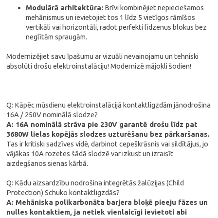
Modulārā arhitektūra:
Brīvi kombinējiet nepieciešamos
mehānismus un ievietojiet tos 1 līdz 5 vietīgos rāmīšos
vertikāli vai horizontāli, radot perfekti līdzenus blokus bez
neglītām spraugām.
Modernizējiet savu īpašumu ar vizuāli nevainojamu un tehniski
absolūti drošu elektroinstalāciju! Modernizē mājokli šodien!
Q: Kāpēc mūsdienu elektroinstalācijā kontaktligzdām jānodrošina
16A / 250V nominālā slodze?
A: 16A nominālā strāva pie 230V garantē drošu līdz pat
3680W lielas kopējās slodzes uzturēšanu bez pārkaršanas.
Tas ir kritiski sadzīves vidē, darbinot cepeškrāsnis vai sildītājus, jo
vājākas 10A rozetes šādā slodzē var izkust un izraisīt
aizdegšanos sienas kārbā.
Q: Kādu aizsardzību nodrošina integrētās žalūzijas (Child
Protection) Schuko kontaktligzdās?
A: Mehāniska polikarbonāta barjera bloķē pieeju fāzes un
nulles kontaktiem, ja netiek vienlaicīgi ievietoti abi