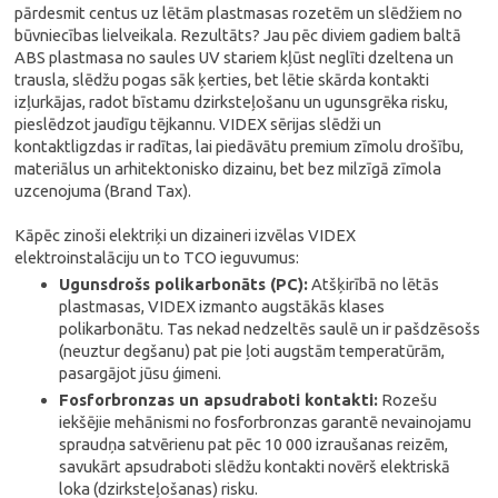
pārdesmit centus uz lētām plastmasas rozetēm un slēdžiem no
būvniecības lielveikala. Rezultāts? Jau pēc diviem gadiem baltā
ABS plastmasa no saules UV stariem kļūst neglīti dzeltena un
trausla, slēdžu pogas sāk ķerties, bet lētie skārda kontakti
izļurkājas, radot bīstamu dzirksteļošanu un ugunsgrēka risku,
pieslēdzot jaudīgu tējkannu. VIDEX sērijas slēdži un
kontaktligzdas ir radītas, lai piedāvātu premium zīmolu drošību,
materiālus un arhitektonisko dizainu, bet bez milzīgā zīmola
uzcenojuma (Brand Tax).
Kāpēc zinoši elektriķi un dizaineri izvēlas VIDEX
elektroinstalāciju un to TCO ieguvumus:
Ugunsdrošs polikarbonāts (PC):
Atšķirībā no lētās
plastmasas, VIDEX izmanto augstākās klases
polikarbonātu. Tas nekad nedzeltēs saulē un ir pašdzēsošs
(neuztur degšanu) pat pie ļoti augstām temperatūrām,
pasargājot jūsu ģimeni.
Fosforbronzas un apsudraboti kontakti:
Rozešu
iekšējie mehānismi no fosforbronzas garantē nevainojamu
spraudņa satvērienu pat pēc 10 000 izraušanas reizēm,
savukārt apsudraboti slēdžu kontakti novērš elektriskā
loka (dzirksteļošanas) risku.