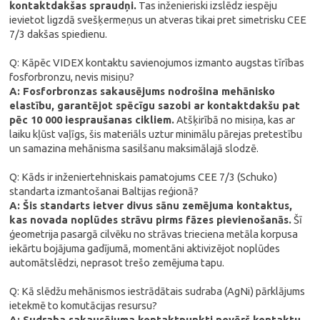
kontaktdakšas spraudņi.
Tas inženieriski izslēdz iespēju
ievietot ligzdā svešķermeņus un atveras tikai pret simetrisku CEE
7/3 dakšas spiedienu.
Q: Kāpēc VIDEX kontaktu savienojumos izmanto augstas tīrības
fosforbronzu, nevis misiņu?
A: Fosforbronzas sakausējums nodrošina mehānisko
elastību, garantējot spēcīgu sazobi ar kontaktdakšu pat
pēc 10 000 iespraušanas cikliem.
Atšķirībā no misiņa, kas ar
laiku kļūst vaļīgs, šis materiāls uztur minimālu pārejas pretestību
un samazina mehānisma sasilšanu maksimālajā slodzē.
Q: Kāds ir inženiertehniskais pamatojums CEE 7/3 (Schuko)
standarta izmantošanai Baltijas reģionā?
A: Šis standarts ietver divus sānu zemējuma kontaktus,
kas novada noplūdes strāvu pirms fāzes pievienošanās.
Šī
ģeometrija pasargā cilvēku no strāvas trieciena metāla korpusa
iekārtu bojājuma gadījumā, momentāni aktivizējot noplūdes
automātslēdzi, neprasot trešo zemējuma tapu.
Q: Kā slēdžu mehānismos iestrādātais sudraba (AgNi) pārklājums
ietekmē to komutācijas resursu?
A: Sudraba sakausējuma kontaktpunkti novērš kontaktu