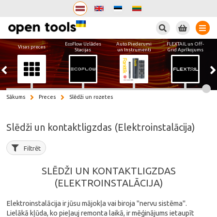
Meklēt
EcoFlow Uzlādes
Auto Piederumi
FLEXTAIL un Off-
Visas preces
Stacijas
un Instrumenti
Grid Aprīkojums
Sākums
Preces
Slēdži un rozetes
Slēdži un kontaktligzdas (Elektroinstalācija)
Filtrēt
SLĒDŽI UN KONTAKTLIGZDAS
(ELEKTROINSTALĀCIJA)
Elektroinstalācija ir jūsu mājokļa vai biroja "nervu sistēma".
Lielākā kļūda, ko pieļauj remonta laikā, ir mēģinājums ietaupīt