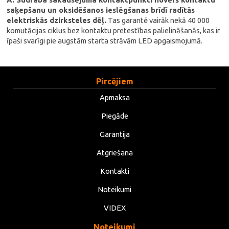
saķepšanu un oksidēšanos ieslēgšanas brīdī radītās
elektriskās dzirksteles dēļ.
Tas garantē vairāk nekā 40 000
komutācijas ciklus bez kontaktu pretestības palielināšanās, kas ir
īpaši svarīgi pie augstām starta strāvām LED apgaismojumā.
Pircējiem
Apmaksa
Piegāde
Garantija
Atgriešana
Kontakti
Noteikumi
VIDEX
Noteikumi